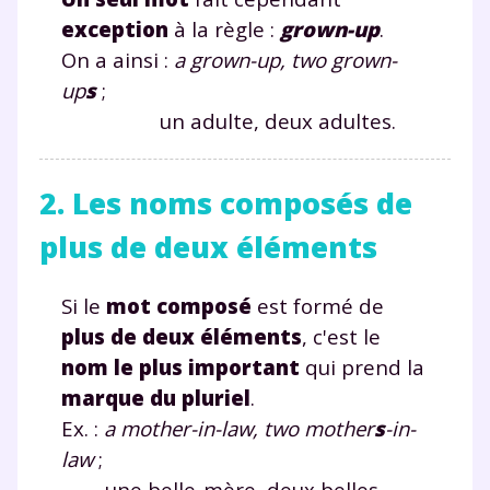
exception
à la règle :
grown-up
.
On a ainsi :
a grown-up, two grown-
up
s
;
un adulte, deux adultes.
2. Les noms composés de
plus de deux éléments
Si le
mot composé
est formé de
plus de deux éléments
, c'est le
nom le plus important
qui prend la
marque du pluriel
.
Ex. :
a mother-in-law, two mother
s
-in-
law
;
une belle-mère, deux belles-