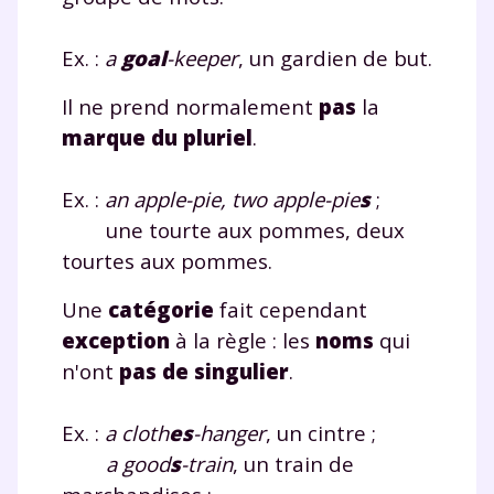
Ex. :
a
goal
-keeper
, un gardien de but.
Il ne prend normalement
pas
la
marque du pluriel
.
Ex. :
an apple-pie, two apple-pie
s
;
une tourte aux pommes, deux
tourtes aux pommes.
Une
catégorie
fait cependant
exception
à la règle : les
noms
qui
n'ont
pas de singulier
.
Ex. :
a cloth
es
-hanger
, un cintre ;
a good
s
-train
, un train de