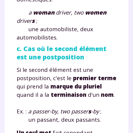
a
woman
driver, two
women
driver
s
;
une automobiliste, deux
automobilistes.
c. Cas où le second élément
est une postposition
Si le second élément est une
postposition, c'est le
premier terme
qui prend la
marque du pluriel
quand il a la
terminaison
d'un
nom
.
Ex. :
a passer-by, two passer
s
-by
;
un passant, deux passants.
Un seul mot
fait cependant