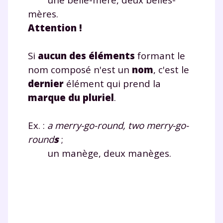
mères.
Fermer
Attention !
Si
aucun des éléments
formant le
nom composé n'est un
nom
, c'est le
Envie de progresser
dernier
élément qui prend la
et de réussir votre
marque du pluriel
.
année scolaire ?
Ex. :
a merry-go-round, two merry-go-
round
s
;
un manège, deux manèges.
Testez gratuitement
pendant 24h notre
plateforme de soutien