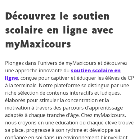
données à caractère personnel soient traitées par SEJER, sous
la marque myMaxicours, afin que SEJER puisse vous donner
accès au service de soutien scolaire pendant 24h. Pour en
Découvrez le soutien
savoir plus sur la gestion de vos données personnelles et
pour exercer vos droits, vous pouvez consulter
notre
scolaire en ligne avec
charte
.
myMaxicours
J’accepte de recevoir les actualités et des
communications de la part de
myMaxicours.
Plongez dans l'univers de myMaxicours et découvrez
une approche innovante du
soutien scolaire en
Votre adresse e-mail sera exclusivement utilisée pour
ligne
, conçue pour captiver et éduquer les élèves de CP
vous envoyer notre newsletter. Vous pourrez vous
à la terminale. Notre plateforme se distingue par une
désinscrire à tout moment, à travers le lien de
riche sélection de contenus interactifs et ludiques,
désinscription présent dans chaque newsletter. Pour
élaborés pour stimuler la concentration et la
en savoir plus sur la gestion de vos données
personnelles et pour exercer vos droits, vous pouvez
motivation à travers des parcours d'apprentissage
consulter
notre charte
.
adaptés à chaque tranche d'âge. Chez myMaxicours,
nous croyons en une éducation où chaque élève trouve
sa place, progresse à son rythme et développe sa
confiance en soi dans un environnement bienveillant.