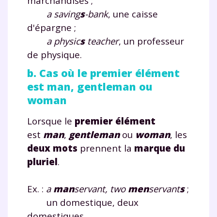
marchandises ;
a saving
s
-bank
, une caisse
d'épargne ;
a physic
s
teacher
, un professeur
de physique.
b. Cas où le premier élément
est man, gentleman ou
woman
Lorsque le
premier élément
est
man
,
gentleman
ou
woman
, les
deux mots
prennent la
marque du
pluriel
.
Ex. :
a
man
servant, two
men
servant
s
;
un domestique, deux
domestiques.