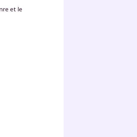
s
nre et le
nde
déo
ENT
vous
a
olaire
exercer
 la
e
stion