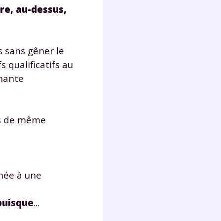
tre, au-dessus,
s sans gêner le
 qualificatifs au
hante
ts de même
née à une
puisque
...