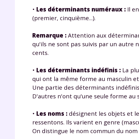
•
Les déterminants numéraux :
Il en
(premier, cinquième...).
Remarque :
Attention aux déterminant
qu'ils ne sont pas suivis par un autre n
cents.
r
•
Les déterminants indéfinis :
La plu
qui ont la même forme au masculin et 
Une partie des déterminants indéfinis
D'autres n'ont qu'une seule forme au sing
Te
no
•
Les noms
:
désignent les objets et l
ressentons. Ils varient en genre (mascu
F
On distingue le nom commun du nom 
e