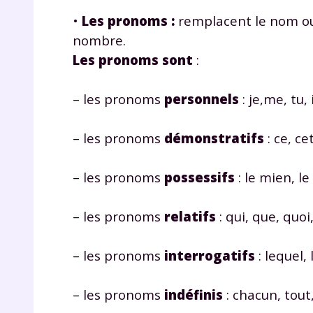
p
•
Les pronoms
:
remplacent le nom ou u
nombre.
Les pronoms sont
:
– les pronoms
personnels
: je,me, tu, i
– les pronoms
démonstratifs
: ce, cet
* Votre
consent
marque 
– les pronoms
possessifs
: le mien, le 
pendant
vos dro
– les pronoms
relatifs
: qui, que, quoi,
– les pronoms
interrogatifs
: lequel, 
Votre 
newsle
– les pronoms
indéfinis
: chacun, tout
désins