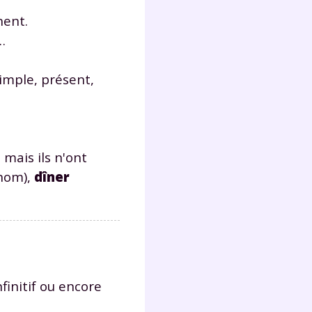
lter
nent.
…
imple, présent,
mais ils n'ont
nom),
dîner
initif ou encore