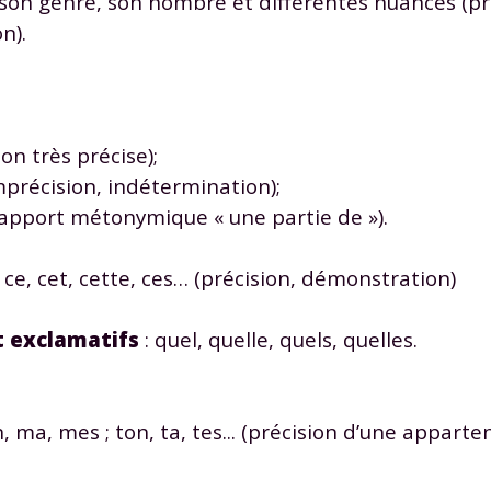
 son genre, son nombre et différentes nuances (pr
n).
tion très précise);
(imprécision, indétermination);
s (rapport métonymique « une partie de »).
 ce, cet, cette, ces… (précision, démonstration)
t exclamatifs
: quel, quelle, quels, quelles.
 ma, mes ; ton, ta, tes... (précision d’une appar