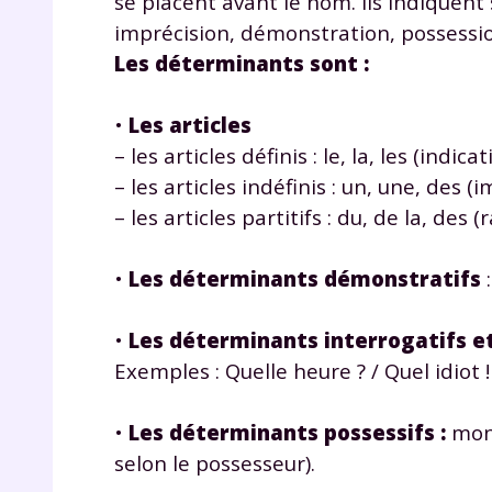
se placent avant le nom. Ils indiquent
imprécision, démonstration, possessio
Les déterminants sont :
•
Les articles
– les articles définis : le, la, les (indica
– les articles indéfinis : un, une, des 
– les articles partitifs : du, de la, de
•
Les déterminants démonstratifs
:
•
Les déterminants interrogatifs e
Exemples : Quelle heure ? / Quel idiot !
•
Les déterminants possessifs :
mon,
selon le possesseur).