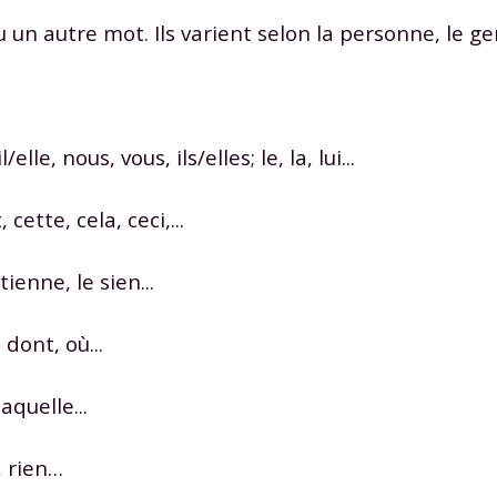
odcasts de révisions
Des profs expérimenté
n autre mot. Ils varient selon la personne, le ge
Un
espace dédié aux
disponibles à la dema
parents
pour suivre les
par tchat, audio ou vi
progrès
l/elle, nous, vous, ils/elles; le, la, lui...
TESTER GRATUITEM
, cette, cela, ceci,...
 code d'accès sera envoyé à cette adresse e-mail. En renseignant votre e-mail, 
ez à ce que vos données à caractère personnel soient traitées par SEJER, sous l
myMaxicours, afin que SEJER puisse vous donner accès au service de soutien sc
tienne, le sien...
 24h. Pour en savoir plus sur la gestion de vos données personnelles et pour 
its, vous pouvez consulter
notre charte
.
 dont, où...
J’accepte de recevoir les actualités et des communications de
part de myMaxicours.
laquelle...
adresse e-mail sera exclusivement utilisée pour vous envoyer notre
tter. Vous pourrez vous désinscrire à tout moment, à travers le lien d
, rien…
cription présent dans chaque newsletter. Pour en savoir plus sur la ge