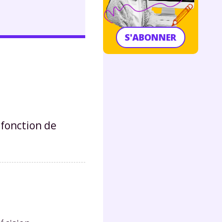
S'ABONNER
e
 fonction de