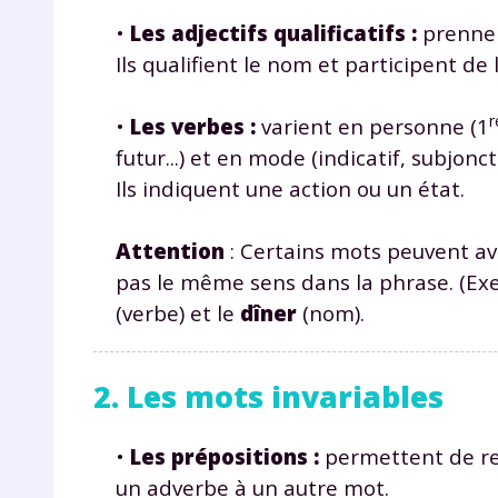
de vos
•
Les adjectifs qualificatifs
:
prennen
notre
Ils qualifient le nom et participent de
r
•
Les verbes
:
varient en personne (1
futur...) et en mode (indicatif, subjoncti
Ils indiquent une action ou un état.
Attention
: Certains mots peuvent avo
pas le même sens dans la phrase. (Ex
(verbe) et le
dîner
(nom).
2. Les mots invariables
•
Les prépositions
:
permettent de rel
un adverbe à un autre mot.