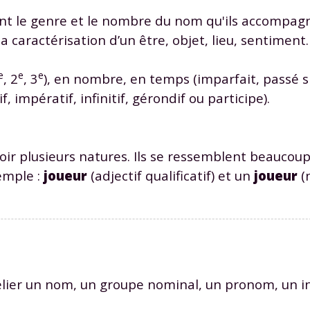
 données personnelles et pour exercer vos droits, vous pouvez consu
t le genre et le nombre du nom qu'ils accompag
 charte
.
 la caractérisation d’un être, objet, lieu, sentiment
e
e
e
, 2
, 3
), en nombre, en temps (imparfait, passé s
f, impératif, infinitif, gérondif ou participe).
ir plusieurs natures. Ils se ressemblent beaucoup 
emple :
joueur
(adjectif qualificatif) et un
joueur
(
ier un nom, un groupe nominal, un pronom, un inf