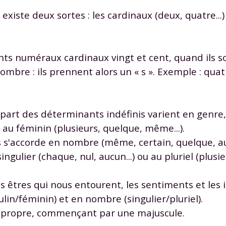
 existe deux sortes : les cardinaux (deux, quatre...
s numéraux cardinaux vingt et cent, quand ils so
ombre : ils prennent alors un « s ». Exemple : quatr
Envie de progresser et de
éussir votre année scolaire 
part des déterminants indéfinis varient en genre,
au féminin (plusieurs, quelque, même...).
 s'accorde en nombre (même, certain, quelque, autr
ulier (chaque, nul, aucun...) ou au pluriel (plusieur
stez gratuitement pendant 24h
tre plateforme de soutien scolaire
es êtres qui nous entourent, les sentiments et les
lin/féminin) et en nombre (singulier/pluriel).
iches de cours et vidéos
,
Tout le programme sco
propre, commençant par une majuscule.
xercices corrigés
,
du CP à la Terminale