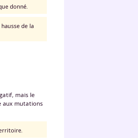
ique donné.
 hausse de la
atif, mais le
le aux mutations
rritoire.