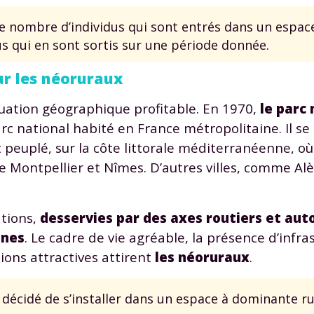
 le nombre d’individus qui sont entrés dans un espac
s qui en sont sortis sur une période donnée.
ur les néoruraux
tuation géographique profitable. En 1970,
le parc 
Envie de progresser et de
 parc national habité en France métropolitaine. Il se
éussir votre année scolaire 
euplé, sur la côte littorale méditerranéenne, où
Montpellier et Nîmes. D’autres villes, comme Alès
ations,
desservies par des axes routiers et aut
stez gratuitement pendant 24h
nnes
. Le cadre de vie agréable, la présence d’infra
tre plateforme de soutien scolaire
ions attractives attirent
les néoruraux
.
iches de cours et vidéos
,
Tout le programme sco
t décidé de s’installer dans un espace à dominante ru
xercices corrigés
,
du CP à la Terminale