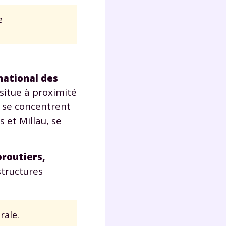
e
Fermer
national des
 situe à proximité
?
 se concentrent
 et Millau, se
oroutiers,
structures
 !
laire
rale.