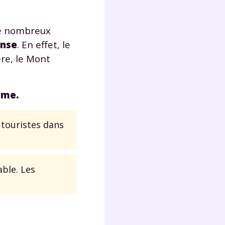
 de nombreux
ense
. En effet, le
ère, le Mont
sme.
 touristes dans
able. Les