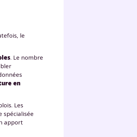
lter
utefois, le
oles
. Le nombre
mbler
ndonnées
ture en
lois. Les
e spécialisée
un apport