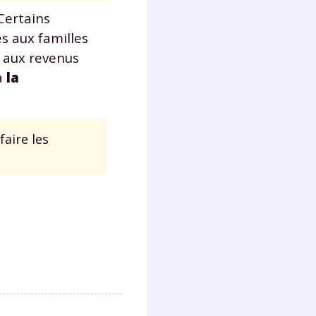
s
 Certains
nde
s aux familles
déo
 aux revenus
à
la
ENT
aire les
vous
a
olaire
exercer
 la
e
stion