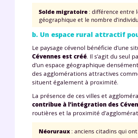
Solde migratoire
: différence entre
géographique et le nombre d’individu
b. Un espace rural attractif po
Le paysage cévenol bénéficie d’une si
Cévennes est créé
. Il s’agit du seul
r
d’un espace géographique densément p
des agglomérations attractives comme 
situent également à proximité.
La présence de ces villes et agglomér
Te
contribue à l’intégration des Céve
no
routières et la proximité d’agglomérat
F
Néoruraux
: anciens citadins qui on
e