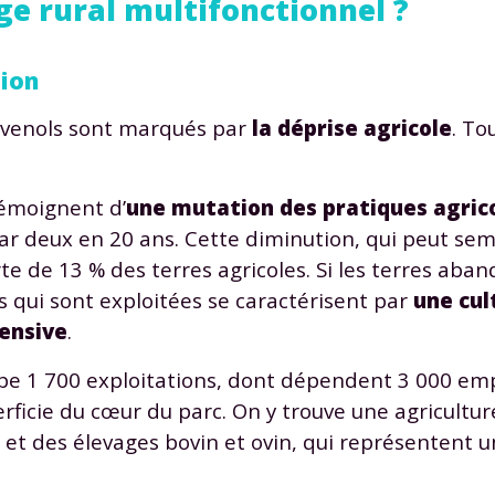
ge rural multifonctionnel ?
 données personnelles et pour exercer vos droits, vous pouvez consu
 charte
.
tion
évenols sont marqués par
la déprise agricole
. To
témoignent d’
une mutation des pratiques agric
 par deux en 20 ans. Cette diminution, qui peut se
te de 13 % des terres agricoles. Si les terres aba
es qui sont exploitées se caractérisent par
une cul
tensive
.
pe 1 700 exploitations, dont dépendent 3 000 emp
erficie du cœur du parc. On y trouve une agricultur
s) et des élevages bovin et ovin, qui représentent 