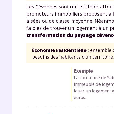
p
Les Cévennes sont un territoire attract
promoteurs immobiliers proposent à l
aisées ou de classe moyenne. Néanmoi
faibles de trouver un logement à un p
transformation du paysage céveno
Économie résidentielle
: ensemble d
* Votre
besoins des habitants d’un territoire.
consent
marque 
pendant
Exemple
vos dro
La commune de Sain
immeuble de logemen
louer un logement a
euros.
Votre 
newsle
désins