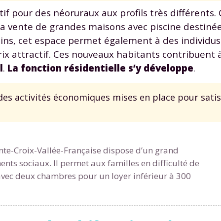
odcasts de révisions
Des profs expérimenté
if pour des néoruraux aux profils très différents.
Un
espace dédié aux
disponibles à la dema
a vente de grandes maisons avec piscine destinée
parents
pour suivre les
par tchat, audio ou vi
ns, cet espace permet également à des individus
progrès
rix attractif. Ces nouveaux habitants contribuent 
l
.
La fonction résidentielle s’y développe
.
TESTER GRATUITEM
es activités économiques mises en place pour satisf
 code d'accès sera envoyé à cette adresse e-mail. En renseignant votre e-mail, 
ez à ce que vos données à caractère personnel soient traitées par SEJER, sous l
myMaxicours, afin que SEJER puisse vous donner accès au service de soutien sc
 24h. Pour en savoir plus sur la gestion de vos données personnelles et pour 
its, vous pouvez consulter
notre charte
.
te-Croix-Vallée-Française dispose d’un grand
J’accepte de recevoir les actualités et des communications de
ts sociaux. Il permet aux familles en difficulté de
part de myMaxicours.
vec deux chambres pour un loyer inférieur à 300
adresse e-mail sera exclusivement utilisée pour vous envoyer notre
tter. Vous pourrez vous désinscrire à tout moment, à travers le lien d
cription présent dans chaque newsletter. Pour en savoir plus sur la ge