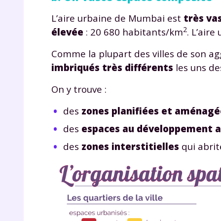
L’aire urbaine de Mumbai est
très va
2
élevée
: 20 680 habitants/km
. L’air
Comme la plupart des villes de son a
imbriqués très différents
les uns de
On y trouve :
des
zones planifiées et aménagé
des
espaces au développement a
des
zones interstitielles
qui abri