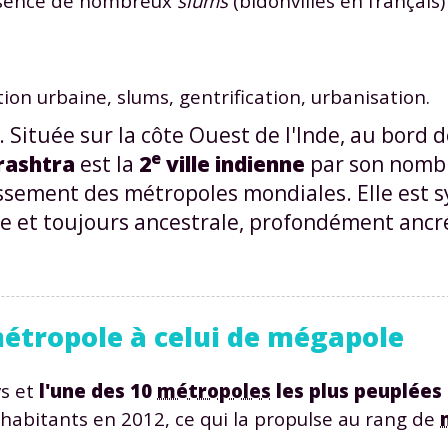
résence de nombreux
slums
(bidonvilles en français)
n urbaine, slums, gentrification, urbanisation.
. Située sur la côte Ouest de l'Inde, au bord d
e
arashtra
est la
2
ville indienne
par son nombr
ssement des métropoles mondiales. Elle est 
e et toujours ancestrale, profondément ancr
métropole à celui de mégapole
ys et
l'une des 10
métropoles
les plus peuplée
habitants en 2012, ce qui la propulse au rang de