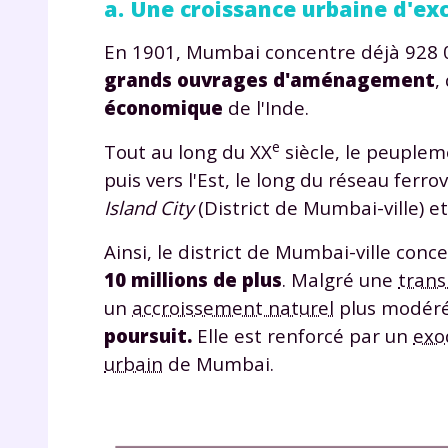
a. Une croissance urbaine d'ex
En 1901, Mumbai concentre déjà 928 00
grands ouvrages d'aménagement
,
économique
de l'Inde.
e
Tout au long du XX
siècle, le peuplem
puis vers l'Est, le long du réseau ferro
r
Island City
(District de Mumbai-ville) e
Ainsi, le district de Mumbai-ville conc
10 millions de plus
. Malgré une
trans
un
accroissement naturel
plus modéré
Te
poursuit.
Elle est renforcé par un
exo
no
urbain
de Mumbai.
F
e