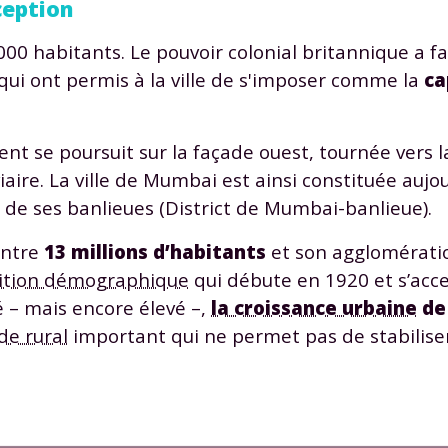
ception
0 habitants. Le pouvoir colonial britannique a fai
 qui ont permis à la ville de s'imposer comme la
ca
ent se poursuit sur la façade ouest, tournée vers 
Envie de progresser et de
viaire. La ville de Mumbai est ainsi constituée aujo
éussir votre année scolaire 
t de ses banlieues (District de Mumbai-banlieue).
entre
13 millions d’habitants
et son agglomérati
ition démographique
qui débute en 1920 et s’acc
 – mais encore élevé –,
la croissance urbaine
de
stez gratuitement pendant 24h
de rural
important qui ne permet pas de stabiliser 
tre plateforme de soutien scolaire
iches de cours et vidéos
,
Tout le programme sco
xercices corrigés
,
du CP à la Terminale