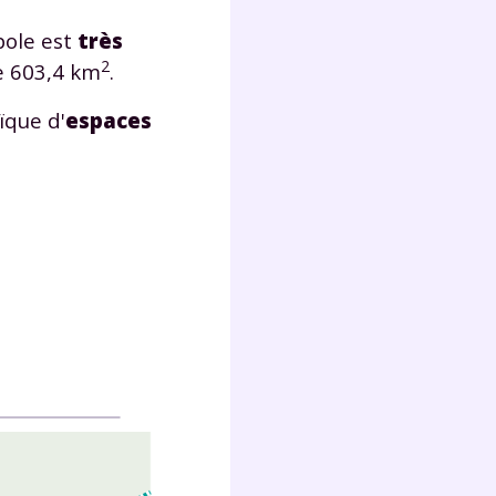
pole est
très
2
de 603,4 km
.
ïque d'
espaces