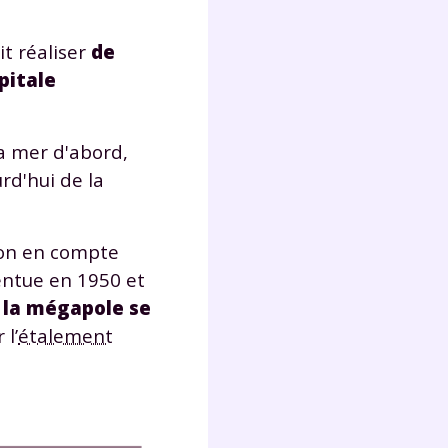
t réaliser
de
Fermer
pitale
la mer d'abord,
urd'hui de la
?
on en compte
entue en 1950 et
 la mégapole se
l’
étalement
 !
laire