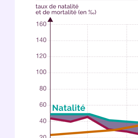
p
* Votre
consent
marque 
pendant
vos dro
Votre 
newsle
désins