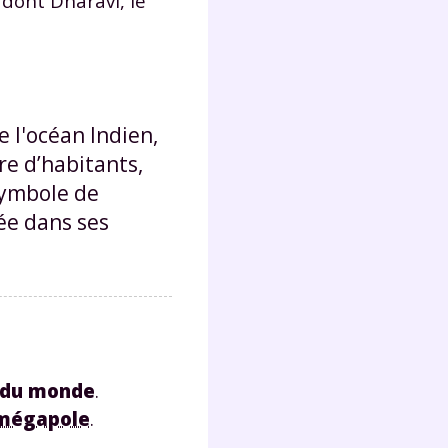
 dont Dharavi, le
e l'océan Indien,
e d’habitants,
symbole de
ée dans ses
s du monde
.
mégapole
.