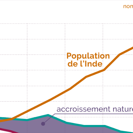
odcasts de révisions
Des profs expérimenté
Un
espace dédié aux
disponibles à la dema
parents
pour suivre les
par tchat, audio ou vi
progrès
TESTER GRATUITEM
 code d'accès sera envoyé à cette adresse e-mail. En renseignant votre e-mail, 
ez à ce que vos données à caractère personnel soient traitées par SEJER, sous l
myMaxicours, afin que SEJER puisse vous donner accès au service de soutien sc
 24h. Pour en savoir plus sur la gestion de vos données personnelles et pour 
its, vous pouvez consulter
notre charte
.
J’accepte de recevoir les actualités et des communications de
part de myMaxicours.
adresse e-mail sera exclusivement utilisée pour vous envoyer notre
tter. Vous pourrez vous désinscrire à tout moment, à travers le lien d
cription présent dans chaque newsletter. Pour en savoir plus sur la ge