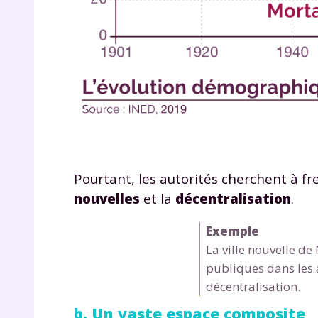
de vos
notre
Pourtant, les autorités cherchent à fr
nouvelles
et la
décentralisation
.
Exemple
La ville nouvelle d
publiques dans les 
décentralisation.
b. Un vaste espace composite