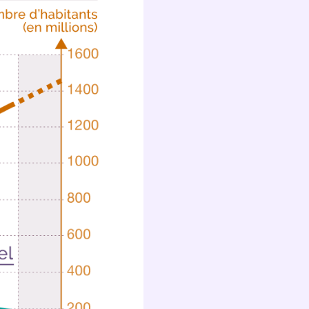
s
nde
déo
ENT
vous
a
olaire
exercer
 la
e
stion