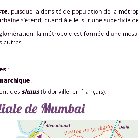
ste
, puisque la densité de population de la métro
e urbaine s’étend, quand à elle, sur une superficie 
gglomération, la métropole est formée d'une mosa
s autres.
es
;
narchique
;
tent des
slums
(bidonville, en français).