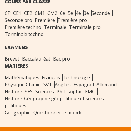
COURS PAR CLASSE
CP
CE1
CE2
CM1
CM2
6e
5e
4e
3e
Seconde
Seconde pro
Première
Première pro
Première techno
Terminale
Terminale pro
Terminale techno
EXAMENS
Brevet
Baccalauréat
Bac pro
MATIERES
Mathématiques
Français
Technologie
Physique Chimie
SVT
Anglais
Espagnol
Allemand
Histoire
SES
Sciences
Philosophie
EMC
Histoire-Géographie géopolitique et sciences
politiques
Géographie
Questionner le monde