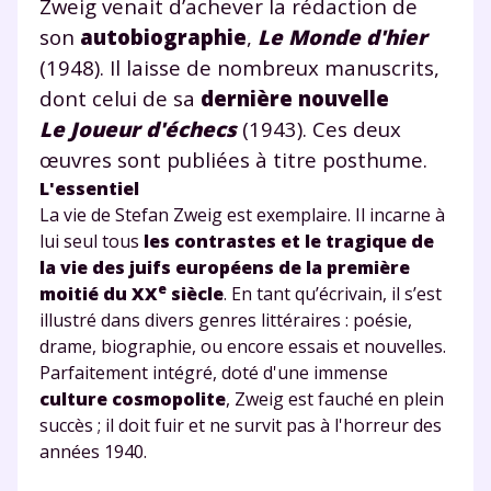
Zweig venait d’achever la rédaction de
* Votre code d'accès sera envoyé à cette adresse e-mail. En
son
autobiographie
,
Le Monde d'hier
renseignant votre e-mail, vous consentez à ce que vos
(1948). Il laisse de nombreux manuscrits,
données à caractère personnel soient traitées par SEJER, sous
la marque myMaxicours, afin que SEJER puisse vous donner
dont celui de sa
dernière nouvelle
accès au service de soutien scolaire pendant 24h. Pour en
savoir plus sur la gestion de vos données personnelles et
Le Joueur d'échecs
(1943). Ces deux
pour exercer vos droits, vous pouvez consulter
notre
œuvres sont publiées à titre posthume.
charte
.
L'essentiel
J’accepte de recevoir les actualités et des
La vie de Stefan Zweig est exemplaire. Il incarne à
communications de la part de
lui seul tous
les contrastes et le tragique de
myMaxicours.
la vie des juifs européens de la première
e
moitié du XX
siècle
. En tant qu’écrivain, il s’est
Votre adresse e-mail sera exclusivement utilisée pour
illustré dans divers genres littéraires : poésie,
vous envoyer notre newsletter. Vous pourrez vous
drame, biographie, ou encore essais et nouvelles.
désinscrire à tout moment, à travers le lien de
Parfaitement intégré, doté d'une immense
désinscription présent dans chaque newsletter. Pour
culture cosmopolite
, Zweig est fauché en plein
en savoir plus sur la gestion de vos données
succès ; il doit fuir et ne survit pas à l'horreur des
personnelles et pour exercer vos droits, vous pouvez
années 1940.
consulter
notre charte
.