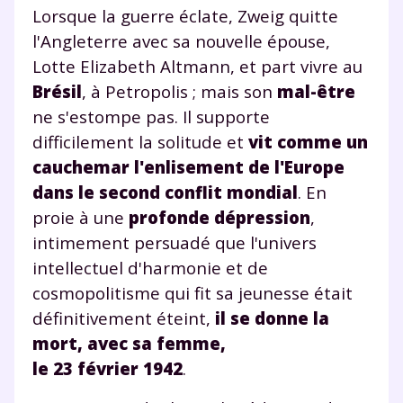
Lorsque la guerre éclate, Zweig quitte
plateforme de soutien
l'Angleterre avec sa nouvelle épouse,
scolaire !
Lotte Elizabeth Altmann, et part vivre au
Brésil
, à Petropolis ; mais son
mal-être
Fiches de cours et vidéos
,
exercices
ne s'estompe pas. Il supporte
corrigés
,
podcasts de révisions
difficilement la solitude et
vit comme un
Un
espace dédié aux parents
pour
cauchemar l'enlisement de l'Europe
suivre les progrès
dans le second conflit mondial
. En
Tout le programme scolaire du CP à
la Terminale
proie à une
profonde dépression
,
Des profs expérimentés disponibles
intimement persuadé que l'univers
à la demande par tchat, audio ou
intellectuel d'harmonie et de
vidéo
cosmopolitisme qui fit sa jeunesse était
définitivement éteint,
il se donne la
mort, avec sa femme,
le 23 février 1942
.
TESTER GRATUITEMENT