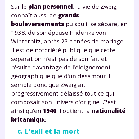
Sur le
plan personnel
, la vie de Zweig
connaît aussi de
grands
bouleversements
puisqu'il se sépare, en
Fermer
1938, de son épouse Friderike von
Winternitz, après 23 années de mariage.
Il est de notoriété publique que cette
séparation n'est pas de son fait et
Envie de progresser
résulte davantage de l'éloignement
géographique que d'un désamour. Il
et de réussir votre
semble donc que Zweig ait
année scolaire ?
progressivement délaissé tout ce qui
composait son univers d'origine. C'est
ainsi qu'en
1940
il obtient la
nationalité
britanniqu
e.
Testez gratuitement
c. L'exil et la mort
pendant 24h notre