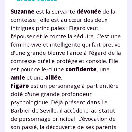
désinscription présent dans chaque newsletter. Pour
en savoir plus sur la gestion de vos données
Suzanne
est la servante
dévouée
de la
personnelles et pour exercer vos droits, vous pouvez
consulter
notre charte
.
comtesse ; elle est au cœur des deux
intrigues principales : Figaro veut
l'épouser et le comte la séduire. C'est une
femme vive et intelligente qui fait preuve
d'une grande bienveillance à l'égard de la
comtesse qu'elle protège et console. Elle
est pour celle-ci une
confidente
, une
amie
et une
alliée
.
Figaro
est un personnage à part entière
doté d'une grande profondeur
psychologique. Déjà présent dans Le
Barbier de Séville, il accède ici au statut
de personnage principal. L’évocation de
son passé, la découverte de ses parents