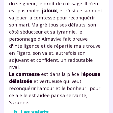
du seigneur, le droit de cuissage. Il n'en
est pas moins
jaloux
, et c'est ce sur quoi
va jouer la comtesse pour reconquérir
TESTER GRATUITEMENT
son mari. Malgré tous ses défauts, son
* Votre code d'accès sera envoyé à cette adresse e-mail. En
côté séducteur et sa tyrannie, le
renseignant votre e-mail, vous consentez à ce que vos
personnage d'Almaviva fait preuve
données à caractère personnel soient traitées par SEJER, sous
la marque myMaxicours, afin que SEJER puisse vous donner
d'intelligence et de répartie mais trouve
accès au service de soutien scolaire pendant 24h. Pour en
en Figaro, son valet, autrefois son
savoir plus sur la gestion de vos données personnelles et
pour exercer vos droits, vous pouvez consulter
notre
adjuvant et confident, un redoutable
charte
.
rival.
J’accepte de recevoir les actualités et des
La comtesse
est dans la pièce l'
épouse
communications de la part de
délaissée
et vertueuse qui veut
myMaxicours.
reconquérir l'amour et le bonheur : pour
cela elle est aidée par sa servante,
Votre adresse e-mail sera exclusivement utilisée pour
Suzanne.
vous envoyer notre newsletter. Vous pourrez vous
désinscrire à tout moment, à travers le lien de
b. Les valets