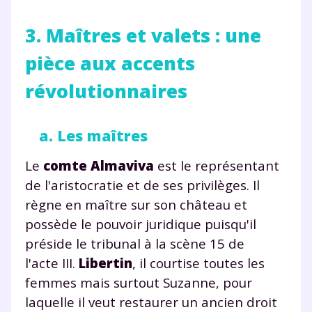
3. Maîtres et valets : une
Testez gratuitement
pièce aux accents
pendant 24h notre
révolutionnaires
plateforme de soutien
scolaire !
a. Les maîtres
Fiches de cours et vidéos
,
exercices
Le
comte Almaviva
est le représentant
corrigés
,
podcasts de révisions
Un
espace dédié aux parents
pour
de l'aristocratie et de ses privilèges. Il
suivre les progrès
règne en maître sur son château et
Tout le programme scolaire du CP à
possède le pouvoir juridique puisqu'il
la Terminale
préside le tribunal à la scène 15 de
Des profs expérimentés disponibles
l'acte III.
Libertin
, il courtise toutes les
à la demande par tchat, audio ou
femmes mais surtout Suzanne, pour
vidéo
laquelle il veut restaurer un ancien droit