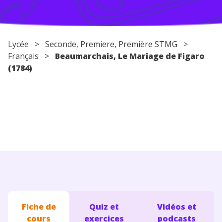
Conseils pour les parents
Lycée
>
Seconde
,
Premiere
, Première STMG >
Français
>
Beaumarchais, Le Mariage de Figaro
(1784)
Fiche de
Quiz et
Vidéos et
cours
exercices
podcasts