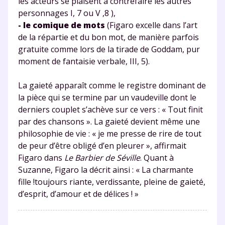
les acteurs se plaisent à contrefaire les autres
personnages I, 7 ou V ,8 ),
- le comique de mots
(Figaro excelle dans l’art
de la répartie et du bon mot, de manière parfois
gratuite comme lors de la tirade de Goddam, pur
moment de fantaisie verbale, III, 5).
La gaieté apparaît comme le registre dominant de
la pièce qui se termine par un vaudeville dont le
Fermer
derniers couplet s’achève sur ce vers : « Tout finit
par des chansons ». La gaieté devient même une
philosophie de vie : « je me presse de rire de tout
de peur d’être obligé d’en pleurer », affirmait
Envie de progresser
Figaro dans
Le Barbier de Séville
. Quant à
Suzanne, Figaro la décrit ainsi : « La charmante
et de réussir votre
fille !toujours riante, verdissante, pleine de gaieté,
année scolaire ?
d’esprit, d’amour et de délices ! »