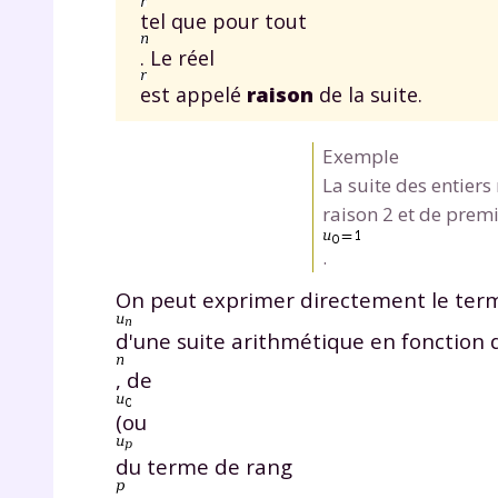
tel que pour tout
. Le réel
est appelé
raison
de la suite.
Exemple
La suite des entiers
raison 2 et de prem
r
.
On peut exprimer directement le ter
d'une suite arithmétique en fonction
Te
, de
no
(ou
F
du terme de rang
e