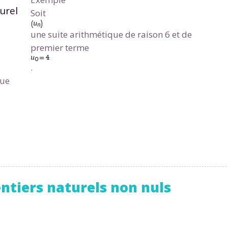
 données personnelles et pour exercer vos droits, vous pouvez consu
urel
Soit
 charte
.
une suite arithmétique de raison 6 et de
premier terme
.
que
ntiers naturels non nuls