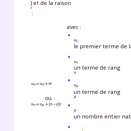
) et de la raison
p
:
avec :
le premier terme de l
* Votre
un terme de rang
consent
marque 
pendant
vos dro
un terme de rang
ou
un nombre entier nat
Votre 
newsle
désins