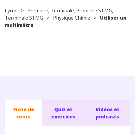
Conseils pour les parents
Lycée
>
Premiere
,
Terminale
, Première STMG,
Terminale STMG >
Physique Chimie
>
Utiliser un
multimètre
Fiche de
Quiz et
Vidéos et
cours
exercices
podcasts