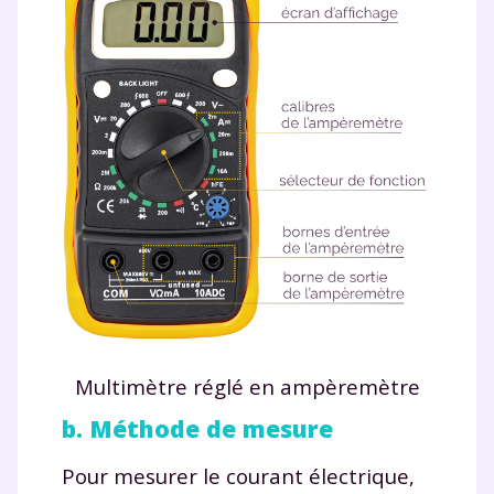
communications de la part de
myMaxicours.
Votre adresse e-mail sera exclusivement utilisée pour
vous envoyer notre newsletter. Vous pourrez vous
désinscrire à tout moment, à travers le lien de
désinscription présent dans chaque newsletter. Pour
en savoir plus sur la gestion de vos données
personnelles et pour exercer vos droits, vous pouvez
consulter
notre charte
.
Multimètre réglé en ampèremètre
b. Méthode de mesure
Pour mesurer le courant électrique,