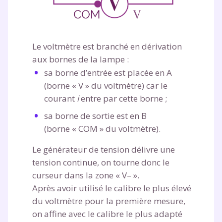
et de réussir votre
année scolaire ?
Le voltmètre est branché en dérivation
aux bornes de la lampe :
sa borne d’entrée est placée en A
(borne « V » du voltmètre) car le
courant
i
entre par cette borne ;
Testez gratuitement
sa borne de sortie est en B
pendant 24h notre
(borne « COM » du voltmètre).
plateforme de soutien
Le générateur de tension délivre une
scolaire !
tension continue, on tourne donc le
curseur dans la zone « V
–
».
Fiches de cours et vidéos
,
exercices
Après avoir utilisé le calibre le plus élevé
corrigés
,
podcasts de révisions
du voltmètre pour la première mesure,
Un
espace dédié aux parents
pour
on affine avec le calibre le plus adapté
suivre les progrès