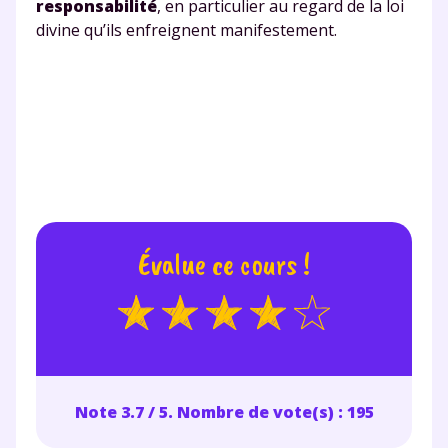
responsabilité
, en particulier au regard de la loi
pendant 24h notre
divine qu’ils enfreignent manifestement.
plateforme de soutien
scolaire !
Fiches de cours et vidéos
,
exercices
corrigés
,
podcasts de révisions
Un
espace dédié aux parents
pour
suivre les progrès
Tout le programme scolaire du CP à
Évalue ce cours !
la Terminale
Des profs expérimentés disponibles
à la demande par tchat, audio ou
vidéo
Note 3.7 / 5. Nombre de vote(s) : 195