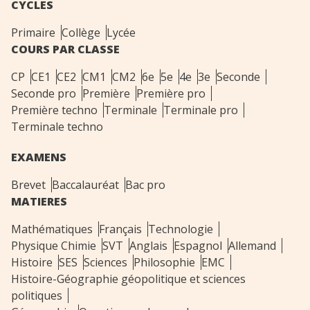
CYCLES
Primaire
Collège
Lycée
COURS PAR CLASSE
CP
CE1
CE2
CM1
CM2
6e
5e
4e
3e
Seconde
Seconde pro
Première
Première pro
Première techno
Terminale
Terminale pro
Terminale techno
EXAMENS
Brevet
Baccalauréat
Bac pro
MATIERES
Mathématiques
Français
Technologie
Physique Chimie
SVT
Anglais
Espagnol
Allemand
Histoire
SES
Sciences
Philosophie
EMC
Histoire-Géographie géopolitique et sciences
politiques