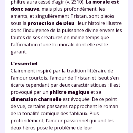
philtre aura cessé d’agir (v. 2310).
La morale est
donc sauve
, mais plus profondément, les
amants, et singulièrement Tristan, sont placés
sous la
protection de Dieu
: leur histoire illustre
donc l’indulgence de la puissance divine envers les
fautes de ses créatures en même temps que
Fermer
l’affirmation d’une loi morale dont elle est le
garant.
L’essentiel
Envie de progresser
Clairement inspiré par la tradition littéraire de
l’amour courtois, l’amour de Tristan et Iseut s’en
et de réussir votre
écarte cependant par deux caractéristiques : il est
provoqué par un
philtre magique
et sa
année scolaire ?
dimension charnelle
est évoquée. De ce point
de vue, certains passages rapprochent le roman
de la tonalité comique des fabliaux. Plus
profondément, l’amour passionnel qui unit les
deux héros pose le problème de leur
Testez gratuitement