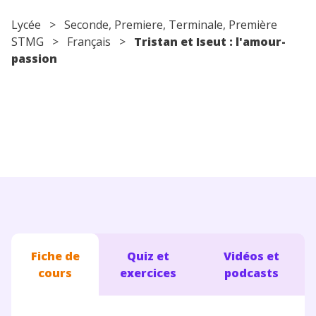
Conseils pour les parents
Lycée
>
Seconde
,
Premiere
,
Terminale
, Première
STMG >
Français
>
Tristan et Iseut : l'amour-
passion
Fiche de
Quiz et
Vidéos et
cours
exercices
podcasts