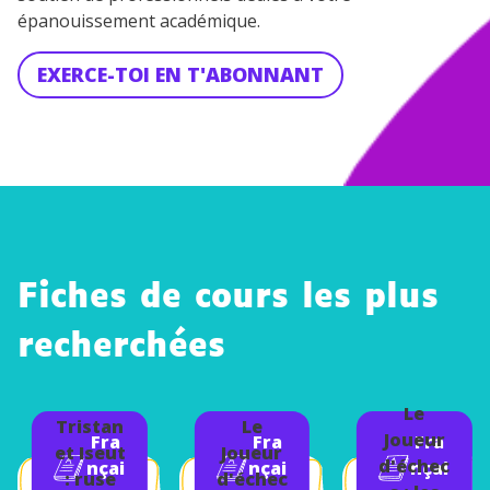
épanouissement académique.
EXERCE-TOI EN T'ABONNANT
Fiches de cours les plus
recherchées
Le
Tristan
Le
Joueur
Fra
Fra
Fra
et Iseut
Joueur
d'échec
nçai
nçai
nçai
: ruse
d'échec