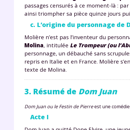
passages censurés à ce moment-là : par e
ainsi triompher sa pièce quinze jours puis
c. L’origine du personnage de
Molière n’est pas l’inventeur du person
Molina
, intitulée
Le Trompeur (ou l’Abus
personnage, un débauché sans scrupules,
r
repris en Italie et en France. Molière s’e
texte de Molina.
3. Résumé de
Dom Juan
Te
no
Dom Juan ou le Festin de Pierre
est une comédie q
Acte I
F
e
Dom Juan a quitté Done Elvire, une jeune