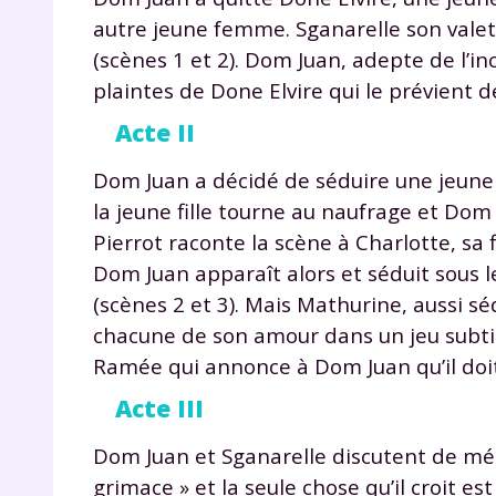
p
autre jeune femme. Sganarelle son valet,
(scènes 1 et 2). Dom Juan, adepte de l’in
plaintes de Done Elvire qui le prévient de
Acte II
Dom Juan a décidé de séduire une jeune f
la jeune fille tourne au naufrage et Dom 
* Votre
Pierrot raconte la scène à Charlotte, sa
consent
Dom Juan apparaît alors et séduit sous l
marque 
pendant
(scènes 2 et 3). Mais Mathurine, aussi sé
vos dro
chacune de son amour dans un jeu subtil
Ramée qui annonce à Dom Juan qu’il doit 
Acte III
Votre 
Dom Juan et Sganarelle discutent de méd
newsle
grimace » et la seule chose qu’il croit es
désins