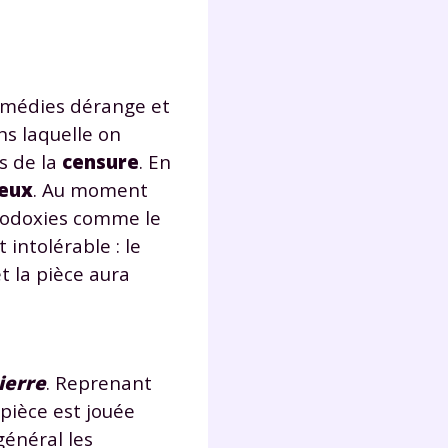
comédies dérange et
ns laquelle on
s de la
censure
. En
ieux
. Au moment
thodoxies comme le
intolérable : le
et la pièce aura
ierre
. Reprenant
 pièce est jouée
énéral les