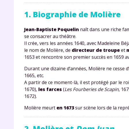
1. Biographie de Molière
Jean-Baptiste Poquelin
naît dans une riche fa
se consacrer au théâtre.
Il crée, vers les années 1640, avec Madeleine Béj
le nom de Molière, de
directeur de troupe
et
1653 et rencontre son premier succès en 1659 a
Durant une dizaine d’années, Molière ne cesse d’
1665, etc.
A partir de ce moment-là, il est protégé par le roi 
1670),
les farces
(
Les Fourberies de Scapin
, 16
1672).
Molière meurt
en 1673
sur scène lors de la rep
2. Molière et
Dom Juan