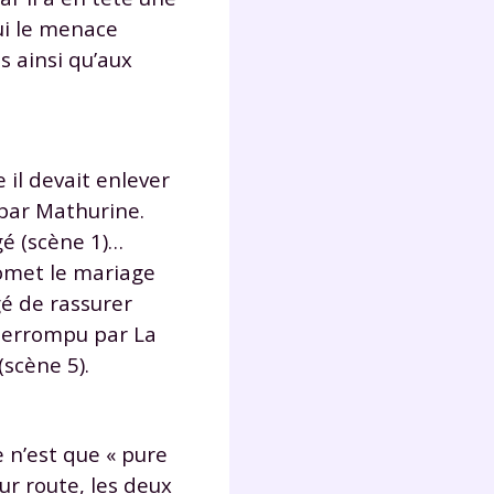
s
ui le menace
nde
s ainsi qu’aux
déo
ENT
 il devait enlever
 par Mathurine.
vous
gé (scène 1)…
a
romet le mariage
olaire
exercer
gé de rassurer
nterrompu par La
 la
(scène 5).
 n’est que « pure
e
eur route, les deux
stion