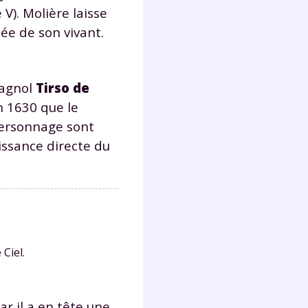
V). Molière laisse
uée de son vivant.
Fermer
pagnol
Tirso de
n 1630 que le
 personnage sont
?
aissance directe du
 !
Ciel.
laire
r il a en tête une