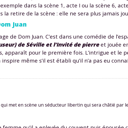
xemple dans la scène 1, acte I ou la scène 6, acte 
 la retire de la scène : elle ne sera plus jamais jo
 Dom Juan
nage de Dom Juan. C’est dans une comédie de l’es
eur) de Séville et l’Invité de pierre
et jouée e
Envie de progresser et de
 apparaît pour le première fois. L’intrigue et le
éussir votre année scolaire 
n inspire même s’il est établi qu’il n’a pas eu conn
stez gratuitement pendant 24h
tre plateforme de soutien scolaire
ui met en scène un séducteur libertin qui sera châtié par le 
iches de cours et vidéos
,
Tout le programme sco
xercices corrigés
,
du CP à la Terminale
 femme qu’il a enlevée du couvent puis épousée ca