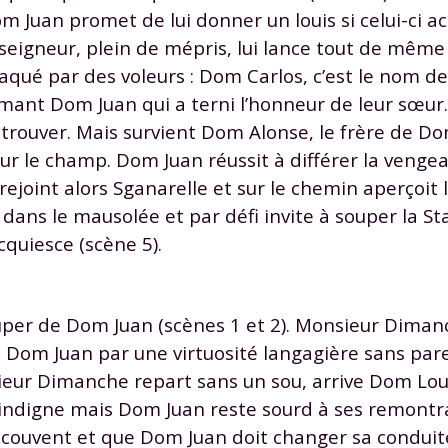
 données personnelles et pour exercer vos droits, vous pouvez consu
 Juan promet de lui donner un louis si celui-ci a
 charte
.
eigneur, plein de mépris, lui lance tout de même l
é par des voleurs : Dom Carlos, c’est le nom de c
ant Dom Juan qui a terni l’honneur de leur sœur
rouver. Mais survient Dom Alonse, le frère de Do
sur le champ. Dom Juan réussit à différer la veng
Il rejoint alors Sganarelle et sur le chemin aperçoi
 dans le mausolée et par défi invite à souper la St
quiesce (scène 5).
ouper de Dom Juan (scènes 1 et 2). Monsieur Diman
 Dom Juan par une virtuosité langagière sans parei
ieur Dimanche repart sans un sou, arrive Dom Lou
 juge indigne mais Dom Juan reste sourd à ses remont
 couvent et que Dom Juan doit changer sa conduite