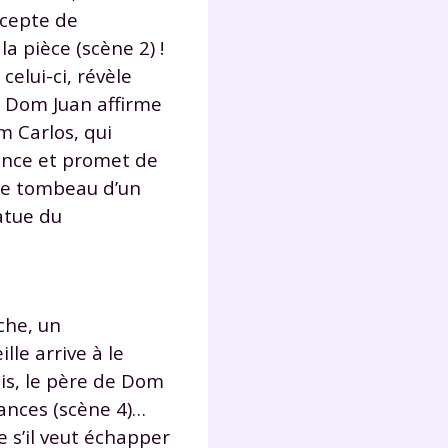
lter
ccepte de
a pièce (scène 2) !
elui-ci, révèle
. Dom Juan affirme
m Carlos, qui
eance et promet de
t le tombeau d’un
atue du
che, un
lle arrive à le
is, le père de Dom
rances (scène 4)…
 s’il veut échapper