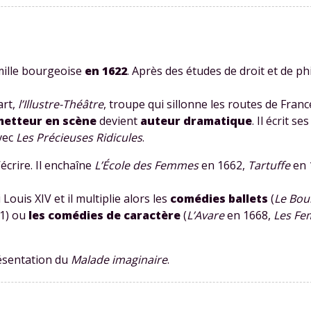
mille bourgeoise
en 1622
. Après des études de droit et de phi
art,
l’Illustre-Théâtre
, troupe qui sillonne les routes de France
metteur en scène
devient
auteur dramatique
. Il écrit s
vec
Les Précieuses Ridicules
.
écrire. Il enchaîne
L’École des Femmes
en 1662,
Tartuffe
en 
Louis XIV et il multiplie alors les
comédies ballets
(
Le Bou
71) ou
les comédies de caractère
(
L’Avare
en 1668,
Les Fe
résentation du
Malade imaginaire
.