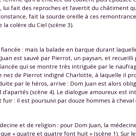
odcasts de révisions
Des profs expérimenté
 lui fait des reproches et l’avertit du châtiment q
Un
espace dédié aux
disponibles à la dema
constance, fait la sourde oreille à ces remontrance
parents
pour suivre les
par tchat, audio ou vi
 la colère du Ciel (scène 3).
progrès
TESTER GRATUITEM
iancée : mais la balade en barque durant laquelle
Juan est sauvé par Pierrot, un paysan, et recueilli
 code d'accès sera envoyé à cette adresse e-mail. En renseignant votre e-mail, 
 fiancée qui se montre très intriguée par le naufra
ez à ce que vos données à caractère personnel soient traitées par SEJER, sous l
e nez de Pierrot indigné Charlotte, à laquelle il p
myMaxicours, afin que SEJER puisse vous donner accès au service de soutien sc
 24h. Pour en savoir plus sur la gestion de vos données personnelles et pour 
duite par le héros, arrive : Dom Juan est alors obli
its, vous pouvez consulter
notre charte
.
 d’apartés (scène 4). Le dialogue amoureux est i
J’accepte de recevoir les actualités et des communications de
fuir : il est poursuivi par douze hommes à cheval 
part de myMaxicours.
adresse e-mail sera exclusivement utilisée pour vous envoyer notre
ecine et de religion : pour Dom Juan, la médecine
tter. Vous pourrez vous désinscrire à tout moment, à travers le lien d
t que « quatre et quatre font huit » (scène 1). Sur l
cription présent dans chaque newsletter. Pour en savoir plus sur la ge