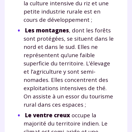
la culture intensive du riz et une
communications de la part de
myMaxicours.
petite industrie rurale est en
cours de développement ;
Votre adresse e-mail sera exclusivement utilisée pour
Les montagne
s
, dont les forêts
vous envoyer notre newsletter. Vous pourrez vous
désinscrire à tout moment, à travers le lien de
sont protégées, se situent dans le
désinscription présent dans chaque newsletter. Pour
nord et dans le sud. Elles ne
en savoir plus sur la gestion de vos données
représentent qu’une faible
personnelles et pour exercer vos droits, vous pouvez
consulter
notre charte
.
superficie du territoire. L’élevage
et l’agriculture y sont semi-
nomades. Elles concentrent des
exploitations intensives de thé.
On assiste à un essor du tourisme
rural dans ces espaces ;
Le ventre creux
occupe la
majorité du territoire indien. Le
climat est semi-aride et une