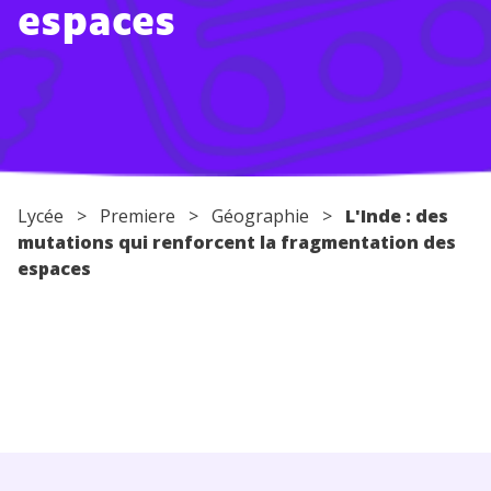
espaces
Conseils pour les parents
Lycée
>
Premiere
>
Géographie
>
L'Inde : des
mutations qui renforcent la fragmentation des
espaces