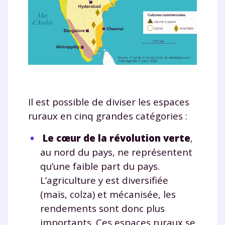
et de réussir votre
année scolaire ?
Il est possible de diviser les espaces
Testez gratuitement
ruraux en cinq grandes catégories :
pendant 24h notre
Le cœur de la révolution verte
,
plateforme de soutien
au nord du pays, ne représentent
scolaire !
qu’une faible part du pays.
L’agriculture y est diversifiée
Fiches de cours et vidéos
,
exercices
(maïs, colza) et mécanisée, les
corrigés
,
podcasts de révisions
Un
espace dédié aux parents
pour
rendements sont donc plus
suivre les progrès
importants. Ces espaces ruraux se