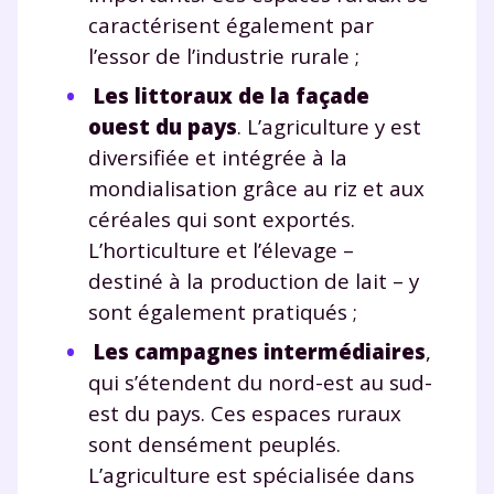
Tout le programme scolaire du CP à
caractérisent également par
la Terminale
l’essor de l’industrie rurale ;
Des profs expérimentés disponibles
à la demande par tchat, audio ou
Les littoraux de la façade
vidéo
ouest du pays
. L’agriculture y est
diversifiée et intégrée à la
mondialisation grâce au riz et aux
céréales qui sont exportés.
TESTER GRATUITEMENT
L’horticulture et l’élevage –
destiné à la production de lait – y
* Votre code d'accès sera envoyé à cette adresse e-mail. En
sont également pratiqués ;
renseignant votre e-mail, vous consentez à ce que vos
données à caractère personnel soient traitées par SEJER, sous
Les campagnes intermédiaires
,
la marque myMaxicours, afin que SEJER puisse vous donner
accès au service de soutien scolaire pendant 24h. Pour en
qui s’étendent du nord-est au sud-
savoir plus sur la gestion de vos données personnelles et
est du pays. Ces espaces ruraux
pour exercer vos droits, vous pouvez consulter
notre
charte
.
sont densément peuplés.
L’agriculture est spécialisée dans
J’accepte de recevoir les actualités et des