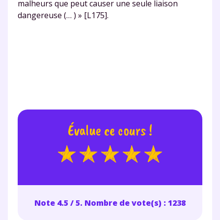
malheurs que peut causer une seule liaison
dangereuse (… ) » [L175].
Évalue ce cours !
Note 4.5 / 5. Nombre de vote(s) : 1238