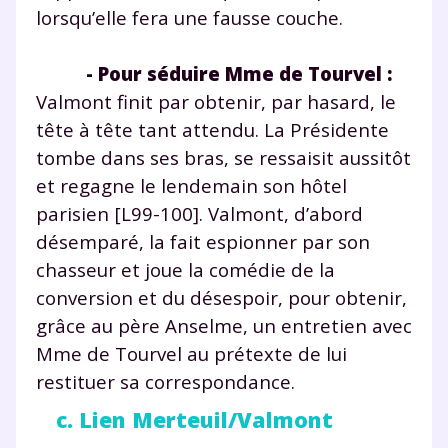
lorsqu’elle fera une fausse couche.
pendant 24h notre
plateforme de soutien
- Pour séduire Mme de Tourvel :
Valmont finit par obtenir, par hasard, le
scolaire !
tête à tête tant attendu. La Présidente
Fiches de cours et vidéos
,
exercices
tombe dans ses bras, se ressaisit aussitôt
corrigés
,
podcasts de révisions
et regagne le lendemain son hôtel
Un
espace dédié aux parents
pour
parisien [L99-100]. Valmont, d’abord
suivre les progrès
désemparé, la fait espionner par son
Tout le programme scolaire du CP à
chasseur et joue la comédie de la
la Terminale
conversion et du désespoir, pour obtenir,
Des profs expérimentés disponibles
à la demande par tchat, audio ou
grâce au père Anselme, un entretien avec
vidéo
Mme de Tourvel au prétexte de lui
restituer sa correspondance.
c. Lien Merteuil/Valmont