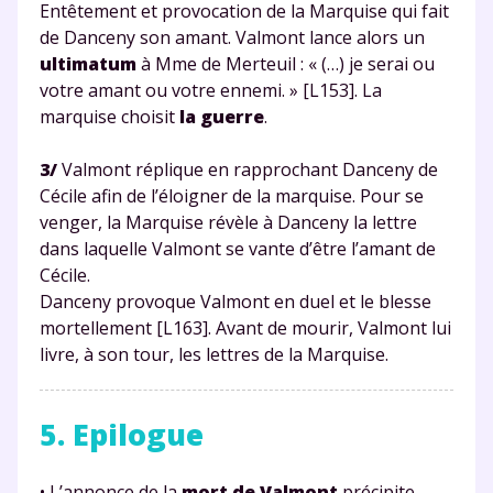
Entêtement et provocation de la Marquise qui fait
de Danceny son amant. Valmont lance alors un
ultimatum
à Mme de Merteuil : « (…) je serai ou
votre amant ou votre ennemi. » [L153]. La
marquise choisit
la guerre
.
3/
Valmont réplique en rapprochant Danceny de
Cécile afin de l’éloigner de la marquise. Pour se
venger, la Marquise révèle à Danceny la lettre
dans laquelle Valmont se vante d’être l’amant de
Cécile.
Danceny provoque Valmont en duel et le blesse
mortellement [L163]. Avant de mourir, Valmont lui
livre, à son tour, les lettres de la Marquise.
5. Epilogue
• L’annonce de la
mort de Valmont
précipite