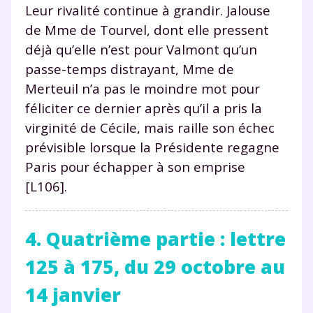
TESTER GRATUITEMENT
Leur rivalité continue à grandir. Jalouse
de Mme de Tourvel, dont elle pressent
* Votre code d'accès sera envoyé à cette adresse e-mail. En
déjà qu’elle n’est pour Valmont qu’un
renseignant votre e-mail, vous consentez à ce que vos
données à caractère personnel soient traitées par SEJER, sous
passe-temps distrayant, Mme de
la marque myMaxicours, afin que SEJER puisse vous donner
Merteuil n’a pas le moindre mot pour
accès au service de soutien scolaire pendant 24h. Pour en
savoir plus sur la gestion de vos données personnelles et
féliciter ce dernier après qu’il a pris la
pour exercer vos droits, vous pouvez consulter
notre
virginité de Cécile, mais raille son échec
charte
.
prévisible lorsque la Présidente regagne
J’accepte de recevoir les actualités et des
Paris pour échapper à son emprise
communications de la part de
[L106].
myMaxicours.
Votre adresse e-mail sera exclusivement utilisée pour
4. Quatrième partie : lettre
vous envoyer notre newsletter. Vous pourrez vous
désinscrire à tout moment, à travers le lien de
125 à 175, du 29 octobre au
désinscription présent dans chaque newsletter. Pour
en savoir plus sur la gestion de vos données
14 janvier
personnelles et pour exercer vos droits, vous pouvez