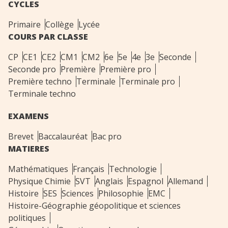
CYCLES
Primaire
Collège
Lycée
COURS PAR CLASSE
CP
CE1
CE2
CM1
CM2
6e
5e
4e
3e
Seconde
Seconde pro
Première
Première pro
Première techno
Terminale
Terminale pro
Terminale techno
EXAMENS
Brevet
Baccalauréat
Bac pro
MATIERES
Mathématiques
Français
Technologie
Physique Chimie
SVT
Anglais
Espagnol
Allemand
Histoire
SES
Sciences
Philosophie
EMC
Histoire-Géographie géopolitique et sciences
politiques