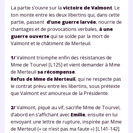
consulter
notre charte
.
La partie s’ouvre sur la
victoire de Valmont
. Le
ton monte entre les deux libertins qui, dans cette
partie, passent
d’une guerre larvée
, nourrie de
chantages et de provocations verbales,
à une
guerre ouverte
qui se solde par la mort de
Valmont et le châtiment de Merteuil.
1/
Valmont triomphe enfin des résistances de
Mme de Tourvel [L125] et vient demander à Mme
de Merteuil
sa récompense
.
Refus de Mme de Merteuil
, qui ne respecte pas
le contrat prévu entre les libertins, sous prétexte
que Valmont est amoureux de la Présidente.
2/
Valmont, piqué au vif, sacrifie Mme de Tourvel,
d’abord en s’affichant avec
Emilie
, ensuite en lui
envoyant une lettre de rupture, inspirée par Mme
de Merteuil (« ce n’est pas ma faute ») [L141-142].