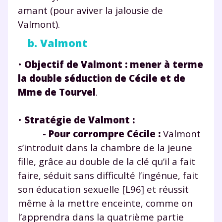
amant (pour aviver la jalousie de
Valmont).
b. Valmont
•
Objectif de Valmont :
mener à terme
Fermer
la double séduction de Cécile et de
Mme de Tourvel
.
Envie de progresser
•
Stratégie de Valmont :
- Pour corrompre Cécile :
Valmont
et de réussir votre
s’introduit dans la chambre de la jeune
année scolaire ?
fille, grâce au double de la clé qu’il a fait
faire, séduit sans difficulté l’ingénue, fait
son éducation sexuelle [L96] et réussit
même à la mettre enceinte, comme on
l’apprendra dans la quatrième partie
Testez gratuitement