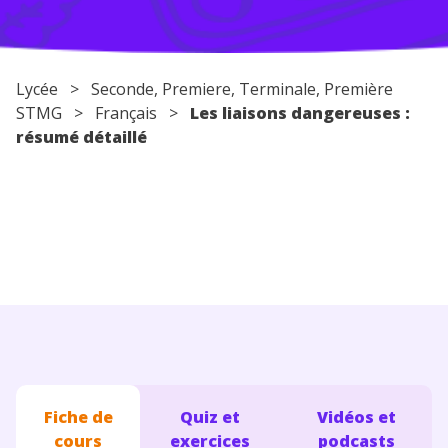
Conseils pour les parents
Lycée
>
Seconde
,
Premiere
,
Terminale
, Première
STMG >
Français
>
Les liaisons dangereuses :
résumé détaillé
Fiche de
Quiz et
Vidéos et
cours
exercices
podcasts