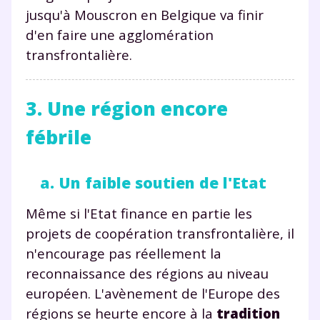
jusqu'à Mouscron en Belgique va finir
d'en faire une agglomération
transfrontalière.
3. Une région encore
Fermer
fébrile
a. Un faible soutien de l'Etat
Envie de progresser
Même si l'Etat finance en partie les
et de réussir votre
projets de coopération transfrontalière, il
n'encourage pas réellement la
année scolaire ?
reconnaissance des régions au niveau
européen. L'avènement de l'Europe des
régions se heurte encore à la
tradition