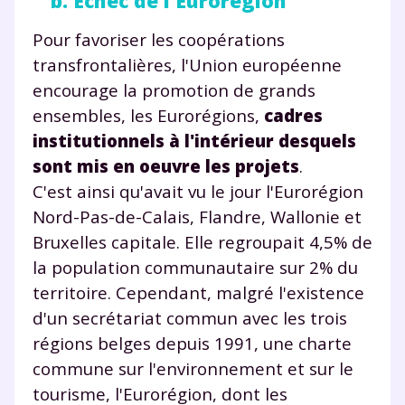
b. Echec de l'Eurorégion
Pour favoriser les coopérations
TESTER GRATUITEMENT
transfrontalières, l'Union européenne
encourage la promotion de grands
* Votre code d'accès sera envoyé à cette adresse e-mail. En
renseignant votre e-mail, vous consentez à ce que vos
ensembles, les Eurorégions,
cadres
données à caractère personnel soient traitées par SEJER, sous
institutionnels à l'intérieur desquels
la marque myMaxicours, afin que SEJER puisse vous donner
accès au service de soutien scolaire pendant 24h. Pour en
sont mis en oeuvre les projets
.
savoir plus sur la gestion de vos données personnelles et
C'est ainsi qu'avait vu le jour l'Eurorégion
pour exercer vos droits, vous pouvez consulter
notre
charte
.
Nord-Pas-de-Calais, Flandre, Wallonie et
Bruxelles capitale. Elle regroupait 4,5% de
J’accepte de recevoir les actualités et des
la population communautaire sur 2% du
communications de la part de
territoire. Cependant, malgré l'existence
myMaxicours.
d'un secrétariat commun avec les trois
Votre adresse e-mail sera exclusivement utilisée pour
régions belges depuis 1991, une charte
vous envoyer notre newsletter. Vous pourrez vous
commune sur l'environnement et sur le
désinscrire à tout moment, à travers le lien de
tourisme, l'Eurorégion, dont les
désinscription présent dans chaque newsletter. Pour