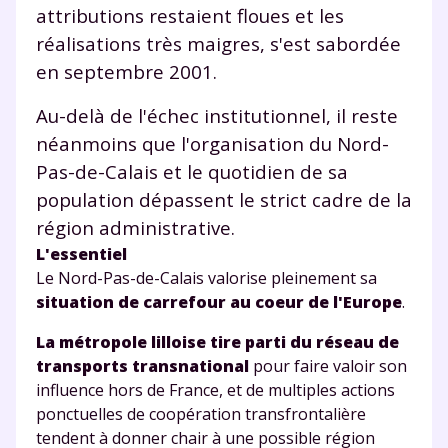
en savoir plus sur la gestion de vos données
attributions restaient floues et les
personnelles et pour exercer vos droits, vous pouvez
réalisations très maigres, s'est sabordée
consulter
notre charte
.
en septembre 2001.
Au-delà de l'échec institutionnel, il reste
néanmoins que l'organisation du Nord-
Pas-de-Calais et le quotidien de sa
population dépassent le strict cadre de la
région administrative.
L'essentiel
Le Nord-Pas-de-Calais valorise pleinement sa
situation de carrefour au coeur de l'Europe
.
La métropole lilloise tire parti du réseau de
transports transnational
pour faire valoir son
influence hors de France, et de multiples actions
ponctuelles de coopération transfrontalière
tendent à donner chair à une possible région