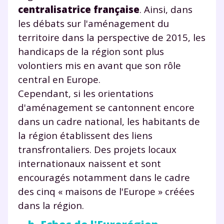
centralisatrice française
. Ainsi, dans
Testez gratuitement
les débats sur l'aménagement du
territoire dans la perspective de 2015, les
pendant 24h notre
handicaps de la région sont plus
plateforme de soutien
volontiers mis en avant que son rôle
scolaire !
central en Europe.
Cependant, si les orientations
Fiches de cours et vidéos
,
exercices
d'aménagement se cantonnent encore
corrigés
,
podcasts de révisions
dans un cadre national, les habitants de
Un
espace dédié aux parents
pour
la région établissent des liens
suivre les progrès
Tout le programme scolaire du CP à
transfrontaliers. Des projets locaux
la Terminale
internationaux naissent et sont
Des profs expérimentés disponibles
encouragés notamment dans le cadre
à la demande par tchat, audio ou
des cinq « maisons de l'Europe » créées
vidéo
dans la région.