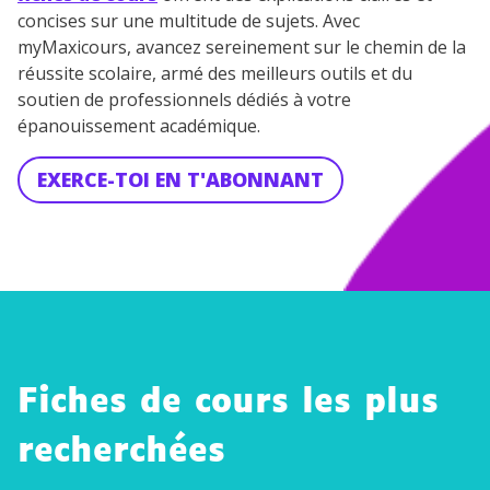
concises sur une multitude de sujets. Avec
myMaxicours, avancez sereinement sur le chemin de la
réussite scolaire, armé des meilleurs outils et du
soutien de professionnels dédiés à votre
épanouissement académique.
EXERCE-TOI EN T'ABONNANT
Fiches de cours les plus
recherchées
Géo
gra