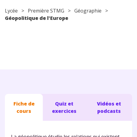
Conseils pour les parents
Lycée
> Première STMG >
Géographie
>
Géopolitique de l'Europe
Fiche de
Quiz et
Vidéos et
cours
exercices
podcasts
La géopolitique étudie les relations qui existent