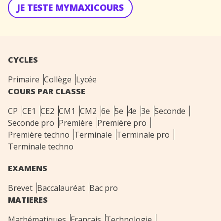
JE TESTE MYMAXICOURS
CYCLES
Primaire
Collège
Lycée
COURS PAR CLASSE
CP
CE1
CE2
CM1
CM2
6e
5e
4e
3e
Seconde
Seconde pro
Première
Première pro
Première techno
Terminale
Terminale pro
Terminale techno
EXAMENS
Brevet
Baccalauréat
Bac pro
MATIERES
Mathématiques
Français
Technologie