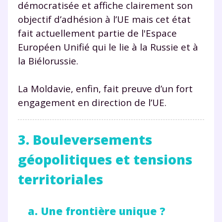
démocratisée et affiche clairement son
communications de la part de
objectif d’adhésion à l’UE mais cet état
myMaxicours.
fait actuellement partie de l'Espace
Votre adresse e-mail sera exclusivement utilisée pour
Européen Unifié qui le lie à la Russie et à
vous envoyer notre newsletter. Vous pourrez vous
la Biélorussie.
désinscrire à tout moment, à travers le lien de
désinscription présent dans chaque newsletter. Pour
en savoir plus sur la gestion de vos données
La Moldavie, enfin, fait preuve d’un fort
personnelles et pour exercer vos droits, vous pouvez
engagement en direction de l’UE.
consulter
notre charte
.
3. Bouleversements
géopolitiques et tensions
territoriales
a. Une frontière unique ?