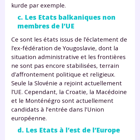
kurde par exemple.
et de réussir votre
c. Les Etats balkaniques non
membres de l’UE
année scolaire ?
Ce sont les états issus de l’éclatement de
l’ex-fédération de Yougoslavie, dont la
situation administrative et les frontières
Testez gratuitement
ne sont pas encore stabilisées, terrain
d’affrontement politique et religieux.
pendant 24h notre
Seule la Slovénie a rejoint actuellement
plateforme de soutien
l’UE. Cependant, la Croatie, la Macédoine
scolaire !
et le Monténégro sont actuellement
candidats à l'entrée dans l'Union
Fiches de cours et vidéos
,
exercices
européenne.
corrigés
,
podcasts de révisions
Un
espace dédié aux parents
pour
d. Les Etats à l’est de l’Europe
suivre les progrès