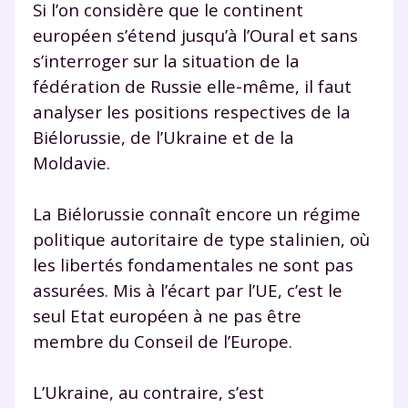
Si l’on considère que le continent
Tout le programme scolaire du CP à
la Terminale
européen s’étend jusqu’à l’Oural et sans
Des profs expérimentés disponibles
s’interroger sur la situation de la
à la demande par tchat, audio ou
fédération de Russie elle-même, il faut
vidéo
analyser les positions respectives de la
Biélorussie, de l’Ukraine et de la
Moldavie.
TESTER GRATUITEMENT
La Biélorussie connaît encore un régime
politique autoritaire de type stalinien, où
* Votre code d'accès sera envoyé à cette adresse e-mail. En
renseignant votre e-mail, vous consentez à ce que vos
les libertés fondamentales ne sont pas
données à caractère personnel soient traitées par SEJER, sous
assurées. Mis à l’écart par l’UE, c’est le
la marque myMaxicours, afin que SEJER puisse vous donner
accès au service de soutien scolaire pendant 24h. Pour en
seul Etat européen à ne pas être
savoir plus sur la gestion de vos données personnelles et
membre du Conseil de l’Europe.
pour exercer vos droits, vous pouvez consulter
notre
charte
.
L’Ukraine, au contraire, s’est
J’accepte de recevoir les actualités et des