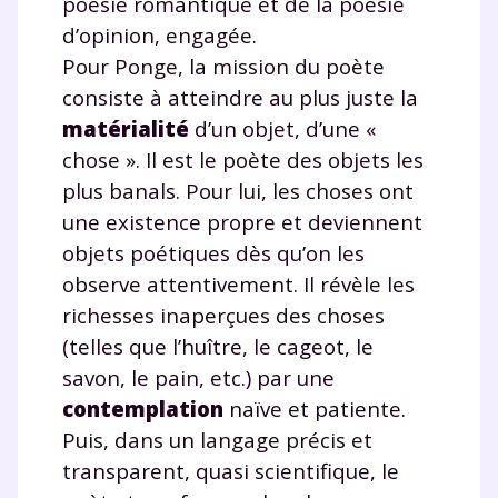
poésie romantique et de la poésie
d’opinion, engagée.
Pour Ponge, la mission du poète
consiste à atteindre au plus juste la
matérialité
d’un objet, d’une «
chose ». Il est le poète des objets les
plus banals. Pour lui, les choses ont
une existence propre et deviennent
Fermer
objets poétiques dès qu’on les
observe attentivement. Il révèle les
richesses inaperçues des choses
(telles que l’huître, le cageot, le
Envie de progresser
savon, le pain, etc.) par une
et de réussir votre
contemplation
naïve et patiente.
Puis, dans un langage précis et
année scolaire ?
transparent, quasi scientifique, le