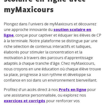
désinscrire à tout moment, à travers le lien de
désinscription présent dans chaque newsletter. Pour
myMaxicours
en savoir plus sur la gestion de vos données
personnelles et pour exercer vos droits, vous pouvez
consulter
notre charte
.
Plongez dans l'univers de myMaxicours et découvrez
une approche innovante du
soutien scolaire en
ligne
, conçue pour captiver et éduquer les élèves de CP
à la terminale. Notre plateforme se distingue par une
riche sélection de contenus interactifs et ludiques,
élaborés pour stimuler la concentration et la
motivation à travers des parcours d'apprentissage
adaptés à chaque tranche d'âge. Chez myMaxicours,
nous croyons en une éducation où chaque élève trouve
sa place, progresse à son rythme et développe sa
confiance en soi dans un environnement bienveillant.
Profitez d'un accès direct à nos
Profs en ligne
pour
une assistance personnalisée, ou explorez nos
exercices et corrigés
pour renforcer vos