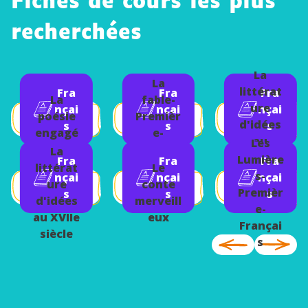
Fiches de cours les plus
recherchées
La
La
littérat
Fra
Fra
Fra
La
fable-
ure
nçai
nçai
nçai
poésie
Premièr
d'idées
s
s
s
engagé
e-
au
Les
e
Françai
La
XVIIIe
Lumière
Fra
Fra
Fra
s
littérat
Le
siècle
s-
nçai
nçai
nçai
ure
conte
Premièr
s
s
s
d'idées
merveill
e-
au XVIIe
eux
Françai
siècle
s