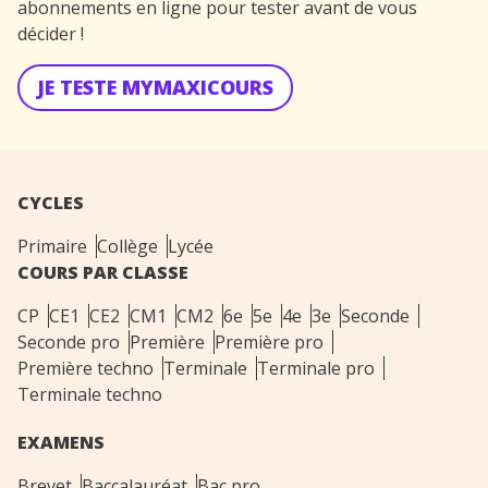
abonnements en ligne pour tester avant de vous
décider !
JE TESTE MYMAXICOURS
CYCLES
Primaire
Collège
Lycée
COURS PAR CLASSE
CP
CE1
CE2
CM1
CM2
6e
5e
4e
3e
Seconde
Seconde pro
Première
Première pro
Première techno
Terminale
Terminale pro
Terminale techno
EXAMENS
Brevet
Baccalauréat
Bac pro