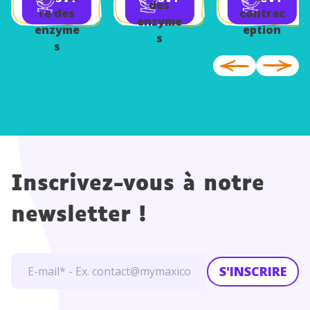
des
re des
contrac
enzyme
enzyme
eption
s
s
Inscrivez-vous à notre
newsletter !
S'INSCRIRE