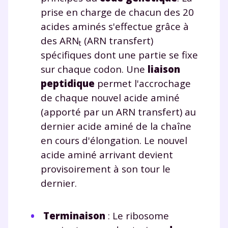
prise en charge de chacun des 20
acides aminés s'effectue grâce à
des ARN
(ARN transfert)
t
Fermer
spécifiques dont une partie se fixe
sur chaque codon. Une
liaison
peptidique
permet l'accrochage
de chaque nouvel acide aminé
Envie de progresser
(apporté par un ARN transfert) au
et de réussir votre
dernier acide aminé de la chaîne
en cours d'élongation. Le nouvel
année scolaire ?
acide aminé arrivant devient
provisoirement à son tour le
dernier.
Testez gratuitement
Terminaison
: Le ribosome
pendant 24h notre