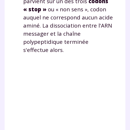
parvient sur un des trois
codons
plateforme de soutien
« stop »
ou « non sens », codon
auquel ne correspond aucun acide
scolaire !
aminé. La dissociation entre l'ARN
Fiches de cours et vidéos
,
exercices
messager et la chaîne
corrigés
,
podcasts de révisions
polypeptidique terminée
Un
espace dédié aux parents
pour
s'effectue alors.
suivre les progrès
Tout le programme scolaire du CP à
la Terminale
Des profs expérimentés disponibles
à la demande par tchat, audio ou
vidéo
TESTER GRATUITEMENT