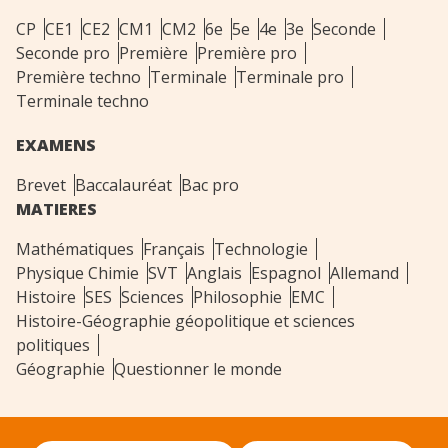
CP
CE1
CE2
CM1
CM2
6e
5e
4e
3e
Seconde
Seconde pro
Première
Première pro
Première techno
Terminale
Terminale pro
Terminale techno
EXAMENS
Brevet
Baccalauréat
Bac pro
MATIERES
Mathématiques
Français
Technologie
Physique Chimie
SVT
Anglais
Espagnol
Allemand
Histoire
SES
Sciences
Philosophie
EMC
Histoire-Géographie géopolitique et sciences
politiques
Géographie
Questionner le monde