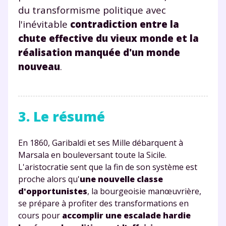
du transformisme politique avec
corrigés
,
podcasts de révisions
Un
espace dédié aux parents
pour
l'inévitable
contradiction entre la
suivre les progrès
chute effective du vieux monde et la
Tout le programme scolaire du CP à
réalisation manquée d'un monde
la Terminale
nouveau
.
Des profs expérimentés disponibles
à la demande par tchat, audio ou
vidéo
3. Le résumé
En 1860, Garibaldi et ses Mille débarquent à
TESTER GRATUITEMENT
Marsala en bouleversant toute la Sicile.
L'aristocratie sent que la fin de son système est
* Votre code d'accès sera envoyé à cette adresse e-mail. En
proche alors qu'
une nouvelle classe
renseignant votre e-mail, vous consentez à ce que vos
d'opportunistes
, la bourgeoisie manœuvrière,
données à caractère personnel soient traitées par SEJER, sous
la marque myMaxicours, afin que SEJER puisse vous donner
se prépare à profiter des transformations en
accès au service de soutien scolaire pendant 24h. Pour en
cours pour
accomplir une escalade hardie
savoir plus sur la gestion de vos données personnelles et