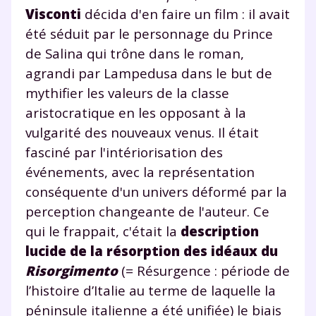
Visconti
décida d'en faire un film : il avait
été séduit par le personnage du Prince
Envie de progresser
de Salina qui trône dans le roman,
agrandi par Lampedusa dans le but de
et de réussir votre
mythifier les valeurs de la classe
aristocratique en les opposant à la
année scolaire ?
vulgarité des nouveaux venus. Il était
fasciné par l'intériorisation des
événements, avec la représentation
conséquente d'un univers déformé par la
Testez gratuitement
perception changeante de l'auteur. Ce
pendant 24h notre
qui le frappait, c'était la
description
lucide de la résorption des idéaux du
plateforme de soutien
Risorgimento
(= Résurgence : période de
scolaire !
l’histoire d’Italie au terme de laquelle la
péninsule italienne a été unifiée) le biais
Fiches de cours et vidéos
,
exercices