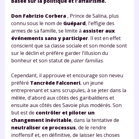
basée sur la politique et l'affairisme.
pour exercer vos droits, vous pouvez consulter
notre
charte
.
Don Fabrizio Corbera
, Prince de Salina, plus
J’accepte de recevoir les actualités et des
connu sous le nom de
Guépard
, l'effigie des
communications de la part de
armes de sa famille, se limite à
assister aux
myMaxicours.
événements sans y participer
. Il est en effet
conscient que sa classe sociale et son monde sont
Votre adresse e-mail sera exclusivement utilisée pour
sur le déclin et préfère garder l’illusion du
vous envoyer notre newsletter. Vous pourrez vous
bonheur et son statut de
pater familias
.
désinscrire à tout moment, à travers le lien de
désinscription présent dans chaque newsletter. Pour
Cependant, il approuve et encourage son neveu
en savoir plus sur la gestion de vos données
préféré
Tancrède Falconeri
, un jeune
personnelles et pour exercer vos droits, vous pouvez
entreprenant et sans scrupules, à se jeter dans la
consulter
notre charte
.
mêlée, d'abord aux côtés des garibaldiens et
ensuite aux côtés des Savoie plus modérés. Son
but est de
contrôler et piloter un
changement inévitable
, dans la tentative de
neutraliser ce processus
, de le rendre
inoffensif et, en définitive, de laisser les choses