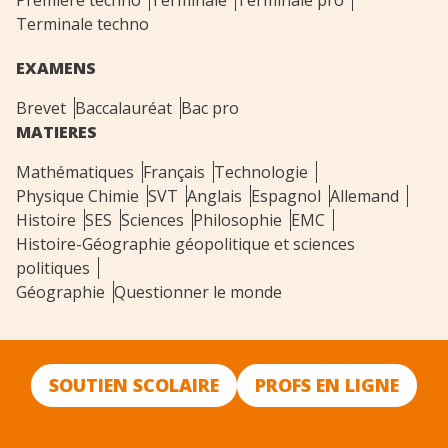
Première techno
Terminale
Terminale pro
Terminale techno
EXAMENS
Brevet
Baccalauréat
Bac pro
MATIERES
Mathématiques
Français
Technologie
Physique Chimie
SVT
Anglais
Espagnol
Allemand
Histoire
SES
Sciences
Philosophie
EMC
Histoire-Géographie géopolitique et sciences
politiques
Géographie
Questionner le monde
SOUTIEN SCOLAIRE
PROFS EN LIGNE