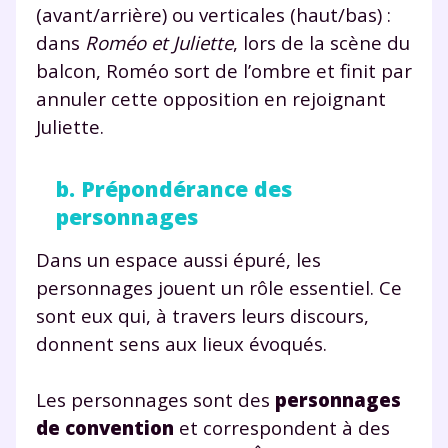
(avant/arrière) ou verticales (haut/bas) :
scolaire !
dans
Roméo et Juliette
, lors de la scène du
balcon, Roméo sort de l’ombre et finit par
Fiches de cours et vidéos
,
exercices
corrigés
,
podcasts de révisions
annuler cette opposition en rejoignant
Un
espace dédié aux parents
pour
Juliette.
suivre les progrès
Tout le programme scolaire du CP à
b. Prépondérance des
la Terminale
personnages
Des profs expérimentés disponibles
à la demande par tchat, audio ou
Dans un espace aussi épuré, les
vidéo
personnages jouent un rôle essentiel. Ce
sont eux qui, à travers leurs discours,
donnent sens aux lieux évoqués.
TESTER GRATUITEMENT
Les personnages sont des
personnages
de convention
et correspondent à des
* Votre code d'accès sera envoyé à cette adresse e-mail. En
renseignant votre e-mail, vous consentez à ce que vos