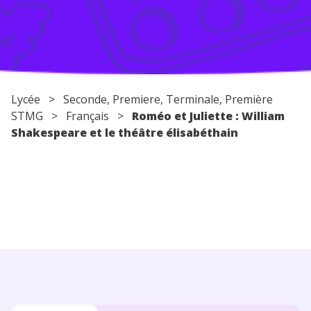
Conseils pour les parents
Lycée
>
Seconde
,
Premiere
,
Terminale
, Première
STMG >
Français
>
Roméo et Juliette : William
Shakespeare et le théâtre élisabéthain