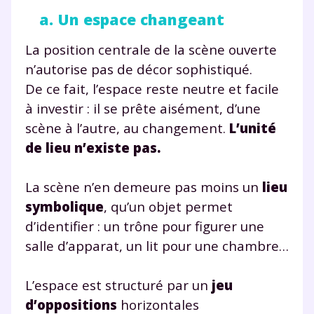
a. Un espace changeant
Fermer
La position centrale de la scène ouverte
n’autorise pas de décor sophistiqué.
De ce fait, l’espace reste neutre et facile
Envie de progresser
à investir : il se prête aisément, d’une
scène à l’autre, au changement.
L’unité
et de réussir votre
de lieu n’existe pas.
année scolaire ?
La scène n’en demeure pas moins un
lieu
symbolique
, qu’un objet permet
d’identifier : un trône pour figurer une
salle d’apparat, un lit pour une chambre…
Testez gratuitement
pendant 24h notre
L’espace est structuré par un
jeu
d’oppositions
horizontales
plateforme de soutien