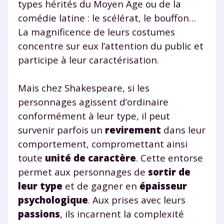
types hérités du Moyen Âge ou de la
données à caractère personnel soient traitées par SEJER, sous
la marque myMaxicours, afin que SEJER puisse vous donner
comédie latine : le scélérat, le bouffon…
accès au service de soutien scolaire pendant 24h. Pour en
La magnificence de leurs costumes
savoir plus sur la gestion de vos données personnelles et
pour exercer vos droits, vous pouvez consulter
notre
concentre sur eux l’attention du public et
charte
.
participe à leur caractérisation.
J’accepte de recevoir les actualités et des
communications de la part de
Mais chez Shakespeare, si les
myMaxicours.
personnages agissent d’ordinaire
conformément à leur type, il peut
Votre adresse e-mail sera exclusivement utilisée pour
survenir parfois un
revirement
dans leur
vous envoyer notre newsletter. Vous pourrez vous
désinscrire à tout moment, à travers le lien de
comportement, compromettant ainsi
désinscription présent dans chaque newsletter. Pour
toute
unité de caractère
. Cette entorse
en savoir plus sur la gestion de vos données
permet aux personnages de
sortir de
personnelles et pour exercer vos droits, vous pouvez
consulter
notre charte
.
leur type
et de gagner en
épaisseur
psychologique
. Aux prises avec leurs
passions
, ils incarnent la complexité