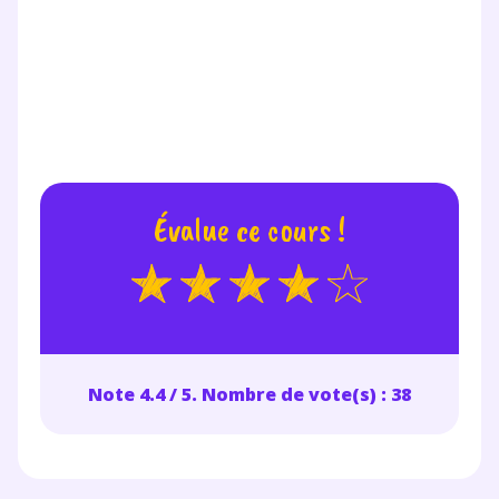
* Votre code d'accès sera envoyé à cette adresse e-mail. En
renseignant votre e-mail, vous consentez à ce que vos
données à caractère personnel soient traitées par SEJER, sous
la marque myMaxicours, afin que SEJER puisse vous donner
accès au service de soutien scolaire pendant 24h. Pour en
savoir plus sur la gestion de vos données personnelles et
pour exercer vos droits, vous pouvez consulter
notre
charte
.
Évalue ce cours !
J’accepte de recevoir les actualités et des
communications de la part de
myMaxicours.
Votre adresse e-mail sera exclusivement utilisée pour
vous envoyer notre newsletter. Vous pourrez vous
désinscrire à tout moment, à travers le lien de
Note 4.4 / 5. Nombre de vote(s) : 38
désinscription présent dans chaque newsletter. Pour
en savoir plus sur la gestion de vos données
personnelles et pour exercer vos droits, vous pouvez
consulter
notre charte
.