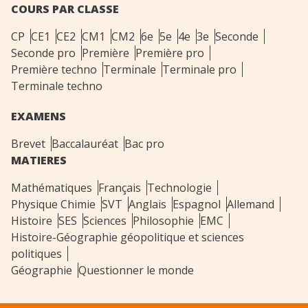
COURS PAR CLASSE
CP
CE1
CE2
CM1
CM2
6e
5e
4e
3e
Seconde
Seconde pro
Première
Première pro
Première techno
Terminale
Terminale pro
Terminale techno
EXAMENS
Brevet
Baccalauréat
Bac pro
MATIERES
Mathématiques
Français
Technologie
Physique Chimie
SVT
Anglais
Espagnol
Allemand
Histoire
SES
Sciences
Philosophie
EMC
Histoire-Géographie géopolitique et sciences
politiques
Géographie
Questionner le monde