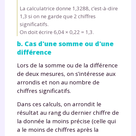
La calculatrice donne 1,3288, c’est-à-dire
1,3 si on ne garde que 2 chiffres
significatifs.
On doit écrire 6,04
×
0,22
=
1,3.
Fermer
b. Cas d'une somme ou d'une
différence
Envie de progresser
Lors de la somme ou de la différence
de deux mesures, on s’intéresse aux
et de réussir votre
arrondis et non au nombre de
année scolaire ?
chiffres significatifs.
Dans ces calculs, on arrondit le
résultat au rang du dernier chiffre de
la donnée la moins précise (celle qui
Testez gratuitement
a le moins de chiffres après la