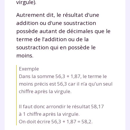
pendant 24h notre
virgule).
plateforme de soutien
Autrement dit, le résultat d'une
scolaire !
addition ou d'une soustraction
possède autant de décimales que le
Fiches de cours et vidéos
,
exercices
terme de l'addition ou de la
corrigés
,
podcasts de révisions
soustraction qui en possède le
Un
espace dédié aux parents
pour
moins.
suivre les progrès
Tout le programme scolaire du CP à
Exemple
la Terminale
Dans la somme 56,3
+
1,87, le terme le
Des profs expérimentés disponibles
moins précis est 56,3 car il n’a qu’un seul
à la demande par tchat, audio ou
chiffre après la virgule.
vidéo
Il faut donc arrondir le résultat 58,17
à 1 chiffre après la virgule.
On doit écrire 56,3
+
1,87
=
58,2.
TESTER GRATUITEMENT