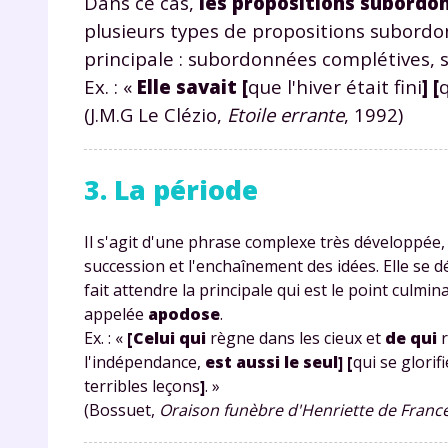
Dans ce cas,
les propositions subordo
plusieurs types de propositions subordon
principale : subordonnées complétives, 
Ex. : «
Elle savait
[
que l'hiver était fini
]
[
q
(J.M.G Le Clézio,
Etoile errante
, 1992)
3. La période
r
Il s'agit d'une phrase complexe très développée, 
succession et l'enchaînement des idées. Elle se
fait attendre la principale qui est le point culmi
appelée
apodose
.
Te
Ex. : «
[Celui qui
règne dans les cieux et
de qui
r
no
l'indépendance,
est aussi le seul]
[
qui se glorif
terribles leçons
]
. »
F
(Bossuet,
Oraison funèbre d'Henriette de France
e