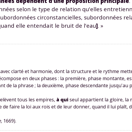
nnées dépendent d'une proposition principale
.
nées selon le type de relation qu'elles entretienn
subordonnées circonstancielles, subordonnées rela
uand elle entendait le bruit de l'eau
]
. »
Envie de progresser et de
éussir votre année scolaire 
avec clarté et harmonie, dont la structure et le rythme mett
 décompose en deux phases : la première, phase montante, e
nant de la phrase ; la deuxième, phase descendante jusqu'au p
stez gratuitement pendant 24h
elèvent tous les empires,
à qui
seul appartient la gloire, la 
tre plateforme de soutien scolaire
ie de faire la loi aux rois et de leur donner, quand il lui plaît,
iches de cours et vidéos
,
Tout le programme sco
,
1669).
xercices corrigés
,
du CP à la Terminale