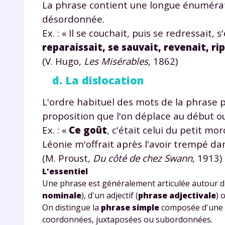
La phrase contient une longue énuméra
de vos
notre
désordonnée.
Ex. : « Il se couchait, puis se redressait,
reparaissait, se sauvait, revenait, ri
(V. Hugo,
Les Misérables
, 1862)
d. La dislocation
L'ordre habituel des mots de la phrase p
proposition que l'on déplace au début ou 
Ex. : «
Ce goût
, c'était celui du petit 
Léonie m'offrait après l'avoir trempé dan
(M. Proust,
Du côté de chez Swann
, 1913)
L'essentiel
Une phrase est généralement articulée autour d
nominale
), d'un adjectif (
phrase adjectivale
) 
On distingue la
phrase simple
composée d'une s
coordonnées, juxtaposées ou subordonnées.