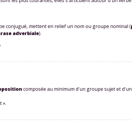
sont les plus courantes, elles s'articulent autour d'un verb
be conjugué, mettent en relief un nom ou groupe nominal (
rase adverbiale
).
»
oposition
composée au minimum d'un groupe sujet et d'un g
t ».