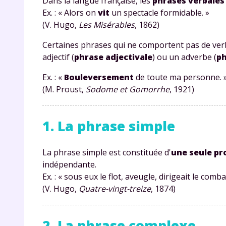
Dans la langue française, les
phrases verbales
Ex. : « Alors on
vit
un spectacle formidable. »
(V. Hugo,
Les Misérables
, 1862)
Certaines phrases qui ne comportent pas de ver
adjectif (
phrase adjectivale
) ou un adverbe (
ph
Ex. : «
Bouleversement
de toute ma personne. 
(M. Proust,
Sodome et Gomorrhe
, 1921)
1. La phrase simple
La phrase simple est constituée d'
une seule pr
indépendante.
Ex. : « sous eux le flot, aveugle, dirigeait le comba
(V. Hugo,
Quatre-vingt-treize
, 1874)
2. La phrase complexe