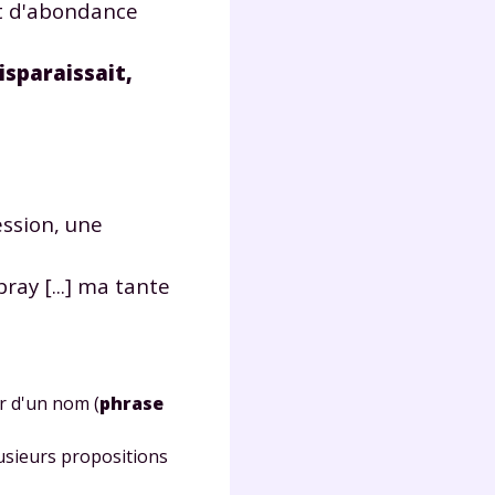
t d'abondance
lter
isparaissait,
ession, une
ay [...] ma tante
r d'un nom (
phrase
sieurs propositions