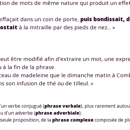
tion de mots de même nature qui produit un effe
 données personnelles et pour exercer vos droits, vous pouvez consu
 charte
.
 s'effaçait dans un coin de porte,
puis bondissait, d
postait
à la mitraille par des pieds de nez... »
eut être modifié afin d'extraire un mot, une expr
à la fin de la phrase.
morceau de madeleine que le dimanche matin à Combr
s son infusion de thé ou de tilleul. »
'un verbe conjugué (
phrase verbale
), plus rarement autou
ou d'un adverbe (
phrase adverbiale
).
eule proposition, de la
phrase complexe
composée de plu