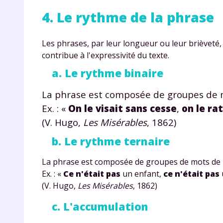
p
4. Le rythme de la phrase
Les phrases, par leur longueur ou leur brièveté,
contribue à l'expressivité du texte.
a. Le rythme binaire
La phrase est composée de groupes de 
* Votre
Ex. : «
On le visait
sans cesse
,
on le ra
consent
(V. Hugo,
Les Misérables
, 1862)
marque 
pendant
b. Le rythme ternaire
vos dro
La phrase est composée de groupes de mots de m
Ex. : «
Ce n'était pas
un enfant,
ce n'était pas
(V. Hugo,
Les Misérables
, 1862)
Votre 
c. L'accumulation
newsle
désins