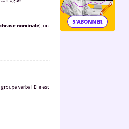
e conjugué.
S'ABONNER
phrase nominale
), un
roupe verbal. Elle est