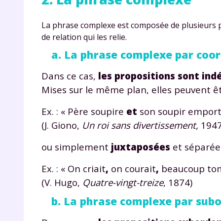
La phrase complexe est composée de plusieurs p
de relation qui les relie.
a. La phrase complexe par coor
Dans ce cas,
les propositions sont in
Mises sur le même plan, elles peuvent ê
Ex. : « Père soupire
et
son soupir emporte
(J. Giono,
Un roi sans divertissement,
1947)
ou simplement
juxtaposées
et séparées
Ex. : « On criait
,
on courait
,
beaucoup tom
(V. Hugo,
Quatre-vingt-treize
, 1874)
b. La phrase complexe par sub