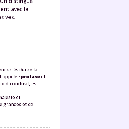
 On distingue
ent avec la
tives.
Fermer
?
ent en évidence la
st appelée
protase
et
oint conclusif, est
majesté et
 !
 de grandes et de
laire