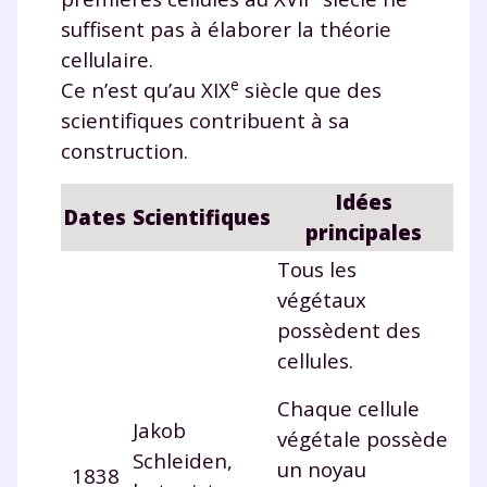
suffisent pas à élaborer la théorie
cellulaire.
e
Ce n’est qu’au XIX
siècle que des
scientifiques contribuent à sa
construction.
Idées
Dates
Scientifiques
principales
Tous les
végétaux
possèdent des
cellules.
Fermer
Chaque cellule
Jakob
végétale possède
Schleiden,
un noyau
1838
Envie de progresser