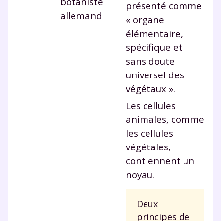
botaniste
présenté comme
allemand
« organe
et de réussir votre
élémentaire,
année scolaire ?
spécifique et
sans doute
universel des
végétaux ».
Testez gratuitement
Les cellules
pendant 24h notre
animales, comme
les cellules
plateforme de soutien
végétales,
scolaire !
contiennent un
noyau.
Fiches de cours et vidéos
,
exercices
corrigés
,
podcasts de révisions
Un
espace dédié aux parents
pour
Deux
suivre les progrès
principes de