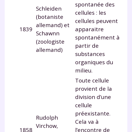
spontanée des
communications de la part de
Schleiden
myMaxicours.
cellules : les
(botaniste
cellules peuvent
allemand) et
Votre adresse e-mail sera exclusivement utilisée pour
1839
apparaitre
vous envoyer notre newsletter. Vous pourrez vous
Schawnn
spontanément à
désinscrire à tout moment, à travers le lien de
(zoologiste
désinscription présent dans chaque newsletter. Pour
partir de
allemand)
en savoir plus sur la gestion de vos données
substances
personnelles et pour exercer vos droits, vous pouvez
organiques du
consulter
notre charte
.
milieu.
Toute cellule
provient de la
division d’une
cellule
préexistante.
Rudolph
Cela va à
Virchow,
1858
l’encontre de