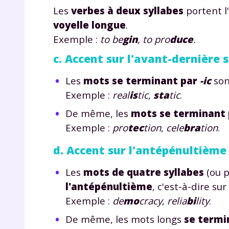
Les
verbes à deux syllabes
portent l
voyelle longue
.
Exemple :
to be
gin
, to pro
duce
.
c. Accent sur l'avant-dernière 
Les
mots se terminant par
-ic
son
Exemple :
real
is
tic
,
sta
tic
.
r
De même, les
mots se terminant 
Exemple :
pro
tec
tion
,
cele
bra
tion
.
d. Accent sur l'antépénultième
Te
Les
mots de quatre syllabes
(ou p
no
l'antépénultième
, c'est-à-dire sur
Exemple :
de
mo
cracy
,
relia
bi
lity
.
F
De même, les mots longs
se termi
e