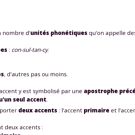
n nombre d'
unités phonétiques
qu'on appelle d
bes
:
con-sul-tan-cy
.
es
, d'autres pas ou moins.
'accent y est symbolisé par une
apostrophe précé
u'un seul accent
.
mporter
deux accents
: l'accent
primaire
et l'acce
nt deux accents :