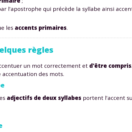
primaire
;
ar l'apostrophe qui précède la syllabe ainsi accen
ue les
accents primaires
.
uelques règles
ccentuer un mot correctement et
d'être compris
 accentuation des mots.
be
des
adjectifs de deux syllabes
portent l'accent su
e