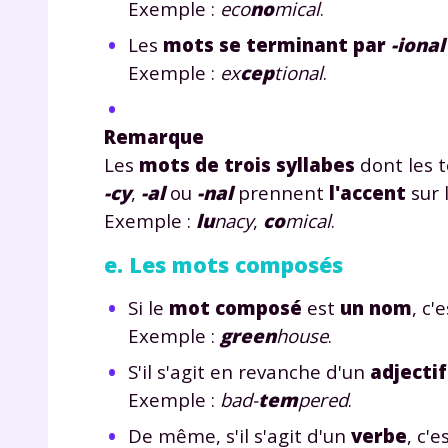
Exemple :
eco
no
mical
.
p
Les
mots se terminant par
-ional
Exemple :
ex
cep
tional
.
Remarque
Les
mots de trois syllabes
dont les 
-cy
,
-al
ou
-nal
prennent
l'accent
sur 
* Votre
Exemple :
lu
nacy
,
co
mical
.
consent
marque 
e. Les mots composés
pendant
vos dro
Si le
mot composé
est
un nom
, c'
Exemple :
green
house
.
S'il s'agit en revanche d'un
adjectif
Exemple :
bad-
tem
pered
.
Votre 
newsle
De même, s'il s'agit d'un
verbe
, c'e
désins