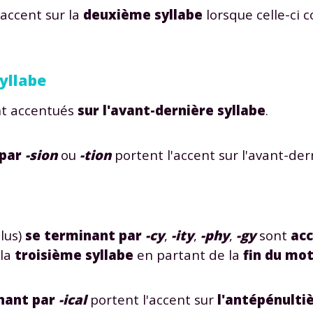
'accent sur la
deuxième syllabe
lorsque celle-ci 
syllabe
t accentués
sur l'avant-dernière syllabe
.
Envie de progresser et de
éussir votre année scolaire 
par
-sion
ou
-tion
portent l'accent sur l'avant-der
stez gratuitement pendant 24h
lus)
se terminant
par
-cy
,
-ity
,
-phy
,
-gy
sont
ac
tre plateforme de soutien scolaire
 la
troisième syllabe
en partant de la
fin du mo
iches de cours et vidéos
,
Tout le programme sco
nant par
-ical
portent l'accent sur
l'antépénult
xercices corrigés
,
du CP à la Terminale