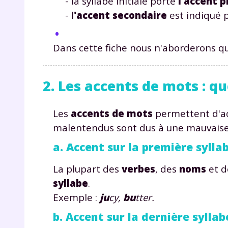
- la syllabe initiale porte
l'accent 
- l
'accent secondaire
est indiqué p
Dans cette fiche nous n'aborderons q
2. Les accents de mots : q
Les
accents de mots
permettent d'a
malentendus sont dus à une mauvaise
a. Accent sur la première sylla
La plupart des
verbes
, des
noms
et 
syllabe
.
Exemple :
ju
cy,
bu
tter.
b. Accent sur la dernière syllab