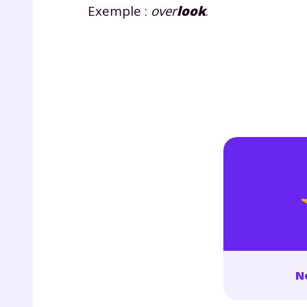
de vos
Exemple :
over
look
.
notre
No