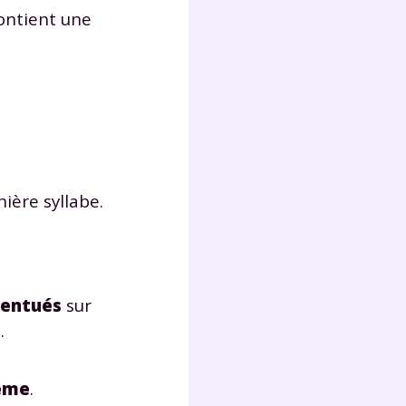
contient une
Fermer
?
nière syllabe.
centués
sur
 !
t
.
laire
ième
.