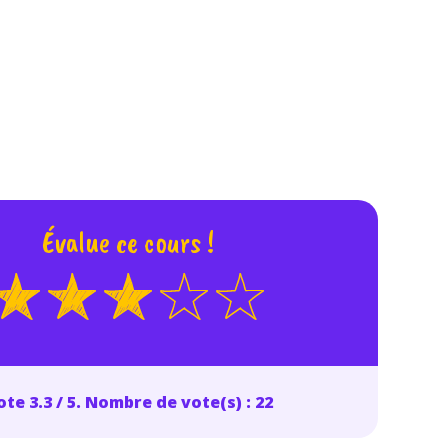
 données personnelles et pour exercer vos droits, vous pouvez consu
 charte
.
Évalue ce cours !
te 3.3 / 5. Nombre de vote(s) : 22