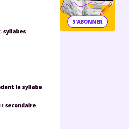
S'ABONNER
es
syllabes
.
dant la syllabe
nt
secondaire
.