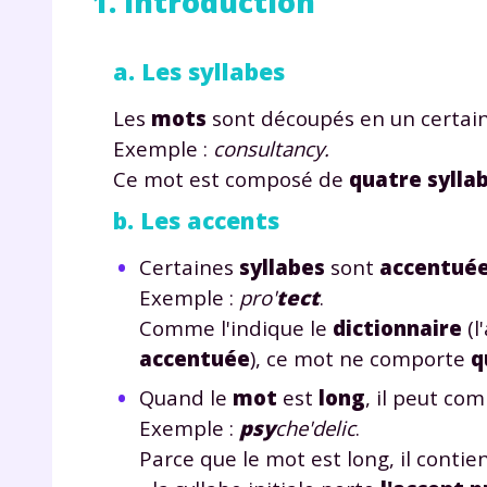
1. Introduction
a. Les syllabes
Les
mots
sont découpés en un certai
Exemple :
consultancy.
Ce mot est composé de
quatre sylla
b. Les accents
Certaines
syllabes
sont
accentué
Exemple :
pro'
tect
.
Comme l'indique le
dictionnaire
(l
accentuée
), ce mot ne comporte
q
Quand le
mot
est
long
, il peut co
Exemple :
psy
che'delic
.
Parce que le mot est long, il contie