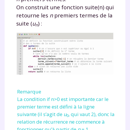
On construit une fonction
suite(n)
qui
retourne les
n
premiers termes de la
suite
(
u
)
:
n
Remarque
La condition
if n>0
est importante car le
premier terme est défini à la ligne
suivante (il s’agit de
u
, qui vaut 2), donc la
0
relation de récurrence ne commence à
fonctionner qu’à partir de
n
= 1.