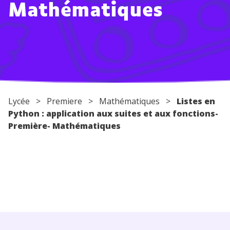
Mathématiques
Conseils pour les parents
Lycée
>
Premiere
>
Mathématiques
>
Listes en
Python : application aux suites et aux fonctions-
Première- Mathématiques