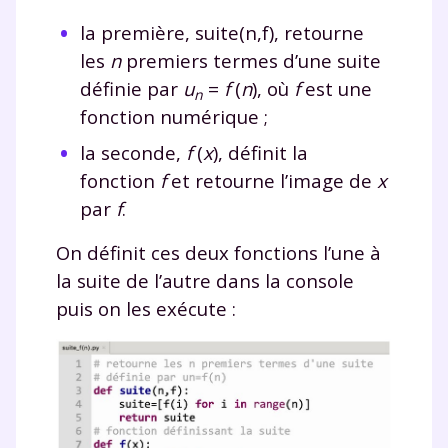
la première,
suite(n,f)
, retourne
les
n
premiers termes d’une suite
définie par
u
=
f
(
n
)
, où
f
est une
n
fonction numérique ;
la seconde,
f
(
x
)
, définit la
fonction
f
et retourne l’image de
x
par
f
.
On définit ces deux fonctions l’une à
la suite de l’autre dans la console
puis on les exécute :