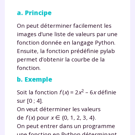
a. Principe
On peut déterminer facilement les
images d’une liste de valeurs par une
fonction donnée en langage Python.
Ensuite, la fonction prédéfinie
pylab
permet d’obtenir la courbe de la
fonction.
b. Exemple
2
Soit la fonction
f
(
x
) = 2
x
– 6
x
définie
sur [0 ; 4].
On veut déterminer les valeurs
de
f
(
x
)
pour
x
∈ {0, 1, 2, 3, 4}
.
On peut entrer dans un programme
une fonction en Python déterminant