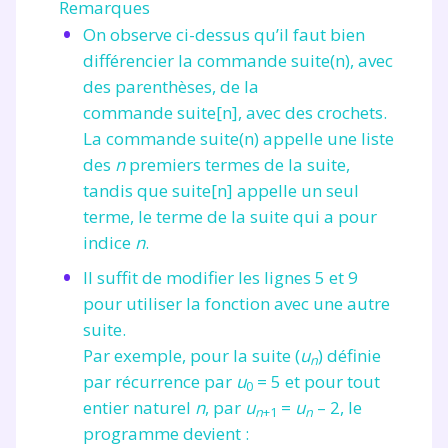
Remarques
On observe ci-dessus qu’il faut bien
et de réussir votre
différencier la commande
suite(n)
, avec
année scolaire ?
des parenthèses, de la
commande
suite[n]
, avec des crochets.
La commande
suite(n)
appelle une liste
des
n
premiers termes de la suite,
tandis que
suite[n]
appelle un seul
Testez gratuitement
terme, le terme de la suite qui a pour
pendant 24h notre
indice
n
.
plateforme de soutien
Il suffit de modifier les lignes 5 et 9
pour utiliser la fonction avec une autre
scolaire !
suite.
Par exemple, pour la suite
(
u
)
définie
n
Fiches de cours et vidéos
,
exercices
par récurrence par
u
= 5
et pour tout
corrigés
,
podcasts de révisions
0
entier naturel
n
, par
u
=
u
– 2
, le
Un
espace dédié aux parents
pour
n
+1
n
programme devient :
suivre les progrès