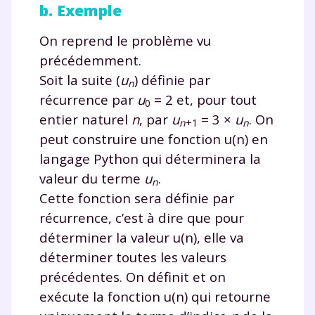
b. Exemple
On reprend le problème vu
précédemment.
Soit la suite
(
u
)
définie par
n
récurrence par
u
= 2
et, pour tout
0
entier naturel
n
, par
u
= 3 ×
u
. On
n
+1
n
peut construire une fonction
u(n)
en
langage Python qui déterminera la
valeur du terme
u
.
n
Cette fonction sera définie par
récurrence, c’est à dire que pour
déterminer la valeur
u(n)
, elle va
déterminer toutes les valeurs
précédentes. On définit et on
exécute la fonction
u(n)
qui retourne