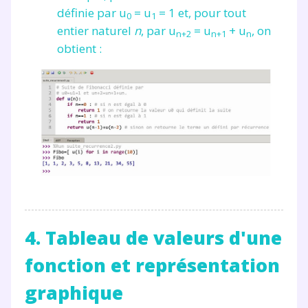
définie par
u
= u
= 1
et, pour tout
0
1
entier naturel
n
, par
u
= u
+ u
, on
n+2
n+1
n
obtient :
4. Tableau de valeurs d'une
fonction et représentation
graphique