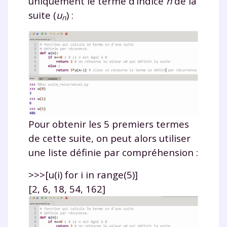
uniquement le terme d’indice
n
de la
suite
(
u
)
:
n
Pour obtenir les 5 premiers termes
de cette suite, on peut alors utiliser
une liste définie par compréhension :
>>>[u(i) for i in range(5)]
[2, 6, 18, 54, 162]