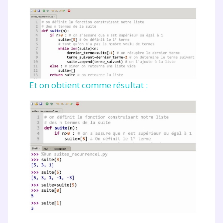
Tout le programme scolaire du CP à
la Terminale
Des profs expérimentés disponibles
à la demande par tchat, audio ou
vidéo
Et on obtient comme résultat :
TESTER GRATUITEMENT
* Votre code d'accès sera envoyé à cette adresse e-mail. En
renseignant votre e-mail, vous consentez à ce que vos
données à caractère personnel soient traitées par SEJER, sous
la marque myMaxicours, afin que SEJER puisse vous donner
accès au service de soutien scolaire pendant 24h. Pour en
savoir plus sur la gestion de vos données personnelles et
pour exercer vos droits, vous pouvez consulter
notre
charte
.
J’accepte de recevoir les actualités et des