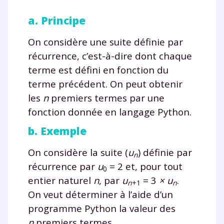
a. Principe
On considère une suite définie par
récurrence, c’est-à-dire dont chaque
terme est défini en fonction du
terme précédent. On peut obtenir
les
n
premiers termes par une
fonction donnée en langage Python.
b. Exemple
On considère la suite
(
u
)
définie par
n
récurrence par
u
= 2
et, pour tout
0
entier naturel
n
, par
u
= 3
× u
.
n
+1
n
On veut déterminer à l’aide d’un
programme Python la valeur des
n
premiers termes.