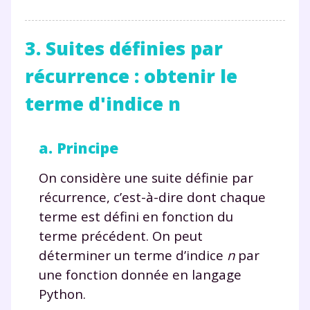
communications de la part de
myMaxicours.
3. Suites définies par
Votre adresse e-mail sera exclusivement utilisée pour
récurrence : obtenir le
vous envoyer notre newsletter. Vous pourrez vous
désinscrire à tout moment, à travers le lien de
terme d'indice n
désinscription présent dans chaque newsletter. Pour
en savoir plus sur la gestion de vos données
personnelles et pour exercer vos droits, vous pouvez
a. Principe
consulter
notre charte
.
On considère une suite définie par
récurrence, c’est-à-dire dont chaque
terme est défini en fonction du
terme précédent. On peut
déterminer un terme d’indice
n
par
une fonction donnée en langage
Python.