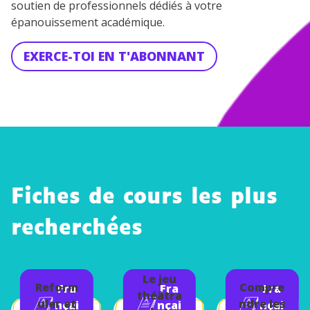
soutien de professionnels dédiés à votre
épanouissement académique.
EXERCE-TOI EN T'ABONNANT
Fiches de cours les plus
recherchées
Le jeu
Reform
Compre
Fra
Fra
Fra
théâtra
uler et
ndre les
nçai
nçai
nçai