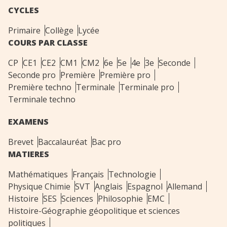
CYCLES
Primaire
Collège
Lycée
COURS PAR CLASSE
CP
CE1
CE2
CM1
CM2
6e
5e
4e
3e
Seconde
Seconde pro
Première
Première pro
Première techno
Terminale
Terminale pro
Terminale techno
EXAMENS
Brevet
Baccalauréat
Bac pro
MATIERES
Mathématiques
Français
Technologie
Physique Chimie
SVT
Anglais
Espagnol
Allemand
Histoire
SES
Sciences
Philosophie
EMC
Histoire-Géographie géopolitique et sciences
politiques