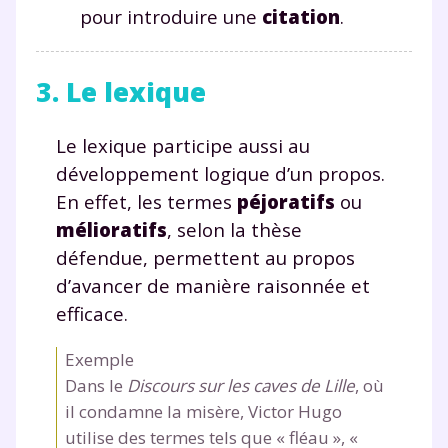
Envie de progresser
pour introduire une
citation
.
et de réussir votre
3. Le lexique
année scolaire ?
Le lexique participe aussi au
développement logique d’un propos.
En effet, les termes
péjoratifs
ou
Testez gratuitement
mélioratifs
, selon la thèse
défendue, permettent au propos
pendant 24h notre
d’avancer de manière raisonnée et
plateforme de soutien
efficace.
scolaire !
Exemple
Fiches de cours et vidéos
,
exercices
Dans le
Discours sur les caves de Lille
, où
corrigés
,
podcasts de révisions
il condamne la misère, Victor Hugo
Un
espace dédié aux parents
pour
utilise des termes tels que « fléau », «