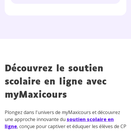
J’accepte de recevoir les actualités et des
communications de la part de
myMaxicours.
Votre adresse e-mail sera exclusivement utilisée pour
vous envoyer notre newsletter. Vous pourrez vous
désinscrire à tout moment, à travers le lien de
désinscription présent dans chaque newsletter. Pour
en savoir plus sur la gestion de vos données
personnelles et pour exercer vos droits, vous pouvez
Découvrez le soutien
consulter
notre charte
.
scolaire en ligne avec
myMaxicours
Plongez dans l'univers de myMaxicours et découvrez
une approche innovante du
soutien scolaire en
ligne
, conçue pour captiver et éduquer les élèves de CP