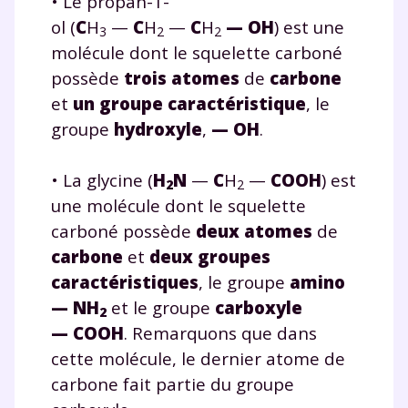
• Le propan-1-
ol (
C
H
—
C
H
—
C
H
— OH
) est une
3
2
2
molécule dont le squelette carboné
possède
trois atomes
de
carbone
et
un groupe caractéristique
, le
groupe
hydroxyle
,
— OH
.
• La glycine (
H
N
—
C
H
—
C
OOH
) est
2
2
une molécule dont le squelette
carboné possède
deux atomes
de
carbone
et
deux groupes
caractéristiques
, le groupe
amino
— NH
et le groupe
carboxyle
2
—
C
OOH
. Remarquons que dans
cette molécule, le dernier atome de
carbone fait partie du groupe