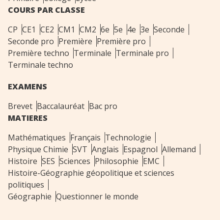
COURS PAR CLASSE
CP
CE1
CE2
CM1
CM2
6e
5e
4e
3e
Seconde
Seconde pro
Première
Première pro
Première techno
Terminale
Terminale pro
Terminale techno
EXAMENS
Brevet
Baccalauréat
Bac pro
MATIERES
Mathématiques
Français
Technologie
Physique Chimie
SVT
Anglais
Espagnol
Allemand
Histoire
SES
Sciences
Philosophie
EMC
Histoire-Géographie géopolitique et sciences
politiques
Géographie
Questionner le monde