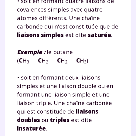
• soit en formant quatre liaisons de
covalences simples avec quatre
atomes différents. Une chaîne
carbonée qui n'est constituée que de
liaisons simples
est dite
saturée
.
Exemple :
le butane
(
C
H
—
C
H
—
C
H
—
C
H
)
3
2
2
3
• soit en formant deux liaisons
simples et une liaison double ou en
formant une liaison simple et une
liaison triple. Une chaîne carbonée
qui est constituée de
liaisons
doubles
ou
triples
est dite
insaturée
.