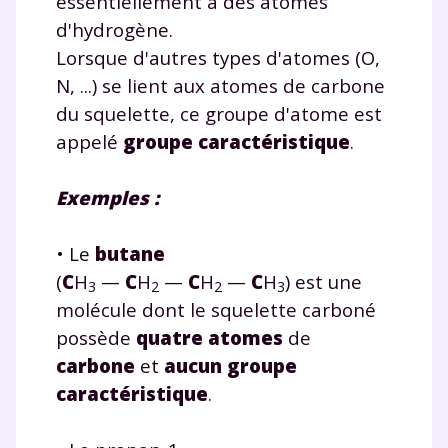
essentiellement à des atomes
d'hydrogène.
Lorsque d'autres types d'atomes (O,
N, ...) se lient aux atomes de carbone
du squelette, ce groupe d'atome est
appelé
groupe caractéristique
.
Exemples :
• Le
butane
(
C
H
—
C
H
—
C
H
—
C
H
) est une
3
2
2
3
molécule dont le squelette carboné
possède
quatre atomes
de
carbone
et
aucun groupe
caractéristique
.