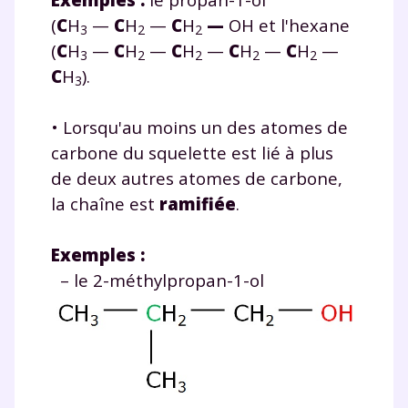
(
C
H
—
C
H
—
C
H
—
OH et l'hexane
3
2
2
(
C
H
—
C
H
—
C
H
—
C
H
—
C
H
—
3
2
2
2
2
C
H
).
3
• Lorsqu'au moins un des atomes de
carbone du squelette est lié à plus
de deux autres atomes de carbone,
la chaîne est
ramifiée
.
Exemples :
– le 2-méthylpropan-1-ol