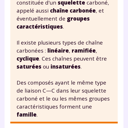
communications de la part de
constituée d'un
squelette
carboné,
myMaxicours.
appelé aussi
chaîne carbonée
, et
éventuellement de
groupes
Votre adresse e-mail sera exclusivement utilisée pour
caractéristiques
.
vous envoyer notre newsletter. Vous pourrez vous
désinscrire à tout moment, à travers le lien de
désinscription présent dans chaque newsletter. Pour
Il existe plusieurs types de chaîne
en savoir plus sur la gestion de vos données
carbonées :
linéaire
,
ramifiée
,
personnelles et pour exercer vos droits, vous pouvez
consulter
notre charte
.
cyclique
. Ces chaînes peuvent être
saturées
ou
insaturées
.
Des composés ayant le même type
de liaison C—C dans leur squelette
carboné et le ou les mêmes groupes
caractéristiques forment une
famille
.