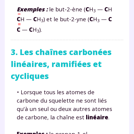
Exemples :
le but-2-ène (
C
H
—
C
H
3
C
H —
C
H
) et le but-2-yne (
C
H
—
C
3
3
C
—
C
H
).
3
3. Les chaînes carbonées
linéaires, ramifiées et
cycliques
• Lorsque tous les atomes de
carbone du squelette ne sont liés
qu'à un seul ou deux autres atomes
de carbone, la chaîne est
linéaire
.
Exemples :
le propan-1-ol