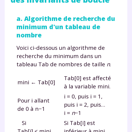
a. Algorithme de recherche du
minimum d'un tableau de
nombre
Voici ci-dessous un algorithme de
recherche du minimum dans un
tableau
Tab
de nombres de taille
n
.
Tab[0]
est affecté
mini ← Tab[0]
à la variable
mini
.
i
=
0, puis
i
=
1,
Pour i allant
puis
i
=
2, puis…
de 0 à n−1
i
=
n
−
1
Si
Si
Tab[i]
est
Tab[i] < mini,
inférieur à
mini
,