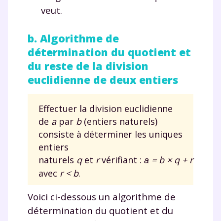
veut.
b. Algorithme de
détermination du quotient et
du reste de la division
Fermer
euclidienne de deux entiers
Effectuer la division euclidienne
de
a
par
b
(entiers naturels)
Envie de progresser
consiste à déterminer les uniques
et de réussir votre
entiers
naturels
q
et
r
vérifiant :
= b × q + r
a
année scolaire ?
avec
r < b
.
Voici ci-dessous un algorithme de
détermination du quotient et du