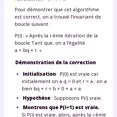
consulter
notre charte
.
Pour démontrer que cet algorithme
est correct, on a trouvé l’invariant de
boucle suivant :
P(i
) : « Après la
i
-ème itération de la
boucle
Tant que
, on a l’égalité
a = bq + r
. »
Démonstration de la correction
Initialisation
:
P(0)
est vraie car
initialement on a
q = 0
et
r = a
; on a
bien
bq + r = b × 0 + a = a
.
Hypothèse
: Supposons
P(i)
vraie.
Montrons que
P(i+1)
est vraie.
Si
P(i)
est vraie, alors, après la
i
-ème