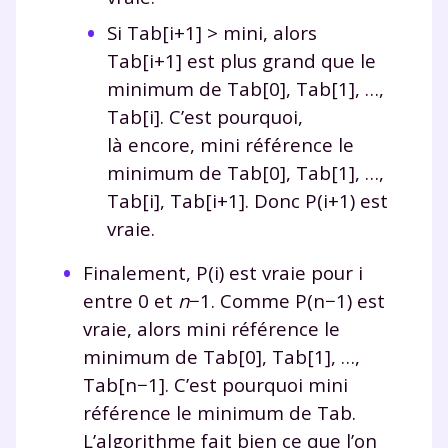
Si
Tab[i+1]
>
mini
, alors
Tab[i+1]
est plus grand que le
minimum de
Tab[0]
,
Tab[1]
, …,
Tab[i]
. C’est pourquoi,
là encore,
mini
référence le
minimum de
Tab[0]
,
Tab[1]
, …,
Tab[i]
,
Tab[i+1]
. Donc
P(i+1)
est
vraie.
Finalement,
P(i)
est vraie pour
i
entre 0 et
n
−
1. Comme
P(n−1)
est
vraie, alors
mini
référence le
minimum de
Tab[0]
,
Tab[1]
, …,
Tab[n−1]
. C’est pourquoi
mini
référence le minimum de
Tab
.
L’algorithme fait bien ce que l’on