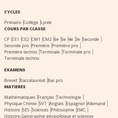
CYCLES
Primaire
Collège
Lycée
COURS PAR CLASSE
CP
CE1
CE2
CM1
CM2
6e
5e
4e
3e
Seconde
Seconde pro
Première
Première pro
Première techno
Terminale
Terminale pro
Terminale techno
EXAMENS
Brevet
Baccalauréat
Bac pro
MATIERES
Mathématiques
Français
Technologie
Physique Chimie
SVT
Anglais
Espagnol
Allemand
Histoire
SES
Sciences
Philosophie
EMC
Histoire-Géographie géopolitique et sciences