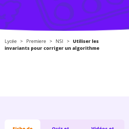
Conseils pour les parents
Lycée
>
Premiere
>
NSI
>
Utiliser les
invariants pour corriger un algorithme
Fiche de
Quiz et
Vidéos et