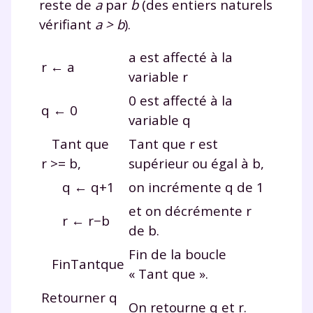
reste de
a
par
b
(des entiers naturels
Testez gratuitement
vérifiant
a > b
).
pendant 24h notre
a
est affecté à la
plateforme de soutien
r ← a
variable
r
scolaire !
0
est affecté à la
q ← 0
variable
q
Fiches de cours et vidéos
,
exercices
corrigés
,
podcasts de révisions
Tant que
Tant que
r
est
Un
espace dédié aux parents
pour
r >= b,
supérieur ou égal à
b
,
suivre les progrès
q ← q+1
on incrémente
q
de
1
Tout le programme scolaire du CP à
la Terminale
et on décrémente
r
r ← r−b
Des profs expérimentés disponibles
de
b
.
à la demande par tchat, audio ou
Fin de la boucle
vidéo
FinTantque
« Tant que ».
Retourner q
On retourne
q
et
r
.