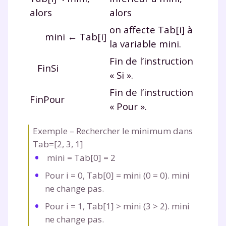
alors
alors
on affecte
Tab[i]
à
mini ← Tab[i]
la variable
mini
.
Fin de l’instruction
FinSi
« Si ».
Fin de l’instruction
FinPour
« Pour ».
Exemple – Rechercher le minimum dans
Tab=[2, 3, 1]
mini
=
Tab[0] = 2
Pour
i
=
0,
Tab[0]
=
mini
(0
=
0).
mini
ne change pas.
Pour
i
=
1,
Tab[1]
>
mini
(3
>
2).
mini
ne change pas.