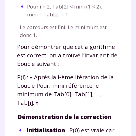
Pour
i
=
2,
Tab[2]
<
mini
(1
<
2).
mini
=
Tab[2]
=
1.
Le parcours est fini. Le minimum est
donc 1.
Pour démontrer que cet algorithme
est correct, on a trouvé l’invariant de
boucle suivant :
P(i)
: « Après la
i
-ème itération de la
boucle
Pour
,
mini
référence le
minimum de
Tab[0]
,
Tab[1]
, …,
Tab[i]
. »
Démonstration de la correction
Initialisation
:
P(0)
est vraie car