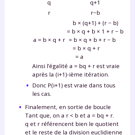
q
q+1
r
r−b
b × (q+1) + (r − b)
= b × q + b × 1 + r − b
a = b × q + r
= b × q + b + r − b
= b × q + r
= a
Ainsi l’égalité
a = bq + r
est vraie
après la
(i+1)
-ième itération.
Donc
P(i+1)
est vraie dans tous
les cas.
Finalement, en sortie de boucle
Tant que
, on a
r < b
et
a = bq + r
.
q
et
r
référencent bien le quotient
et le reste de la division euclidienne