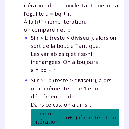
itération de la boucle
Tant que
, on a
l’égalité
a = bq + r
.
À la
(i+1)
-ième itération,
on compare
r
et
b
.
Si
r < b
(reste
<
diviseur), alors on
sort de la boucle
Tant que
.
Les variables
q
et
r
sont
inchangées. On a toujours
a = bq + r
.
Si
r >= b
(reste
≥
diviseur), alors
on incrémente
q
de
1
et on
décrémente
r
de
b
.
Dans ce cas, on a ainsi :
i
-ème
(i+1)
-ième itération
itération