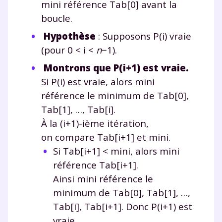
mini
référence
Tab[0]
avant la
boucle.
Hypothèse
: Supposons
P(i)
vraie
(pour 0
<
i
<
n
−
1).
Montrons que
P(i+1)
est vraie.
Si
P(i)
est vraie, alors
mini
référence le minimum de
Tab[0]
,
Tab[1]
, …,
Tab[i]
.
À la
(i+1)
-ième itération,
on compare
Tab[i+1]
et
mini
.
Si
Tab[i+1]
<
mini
, alors
mini
référence
Tab[i+1]
.
Ainsi
mini
référence le
minimum de
Tab[0]
,
Tab[1]
, …,
Tab[i]
,
Tab[i+1]
. Donc
P(i+1)
est
vraie.