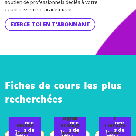
soutien de professionnels dédiés à votre
épanouissement académique.
EXERCE-TOI EN T'ABONNANT
Fiches de cours les plus
Conver
recherchées
sion
d'un
Acquéri
Scie
Scie
Scie
signal
r
nce
nce
nce
Mouve
analogi
l'inform
s de
s de
s de
ments
que en
ation -