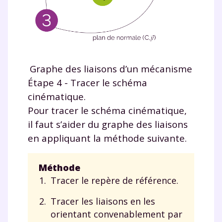
suivre les progrès
Tout le programme scolaire du CP à
la Terminale
Des profs expérimentés disponibles
à la demande par tchat, audio ou
vidéo
Graphe des liaisons d’un mécanisme
Étape 4 - Tracer le schéma
cinématique.
Pour tracer le schéma cinématique,
TESTER GRATUITEMENT
il faut s’aider du graphe des liaisons
en appliquant la méthode suivante.
* Votre code d'accès sera envoyé à cette adresse e-mail. En
renseignant votre e-mail, vous consentez à ce que vos
données à caractère personnel soient traitées par SEJER, sous
Méthode
la marque myMaxicours, afin que SEJER puisse vous donner
accès au service de soutien scolaire pendant 24h. Pour en
Tracer le repère de référence.
savoir plus sur la gestion de vos données personnelles et
pour exercer vos droits, vous pouvez consulter
notre
Tracer les liaisons en les
charte
.
orientant convenablement par