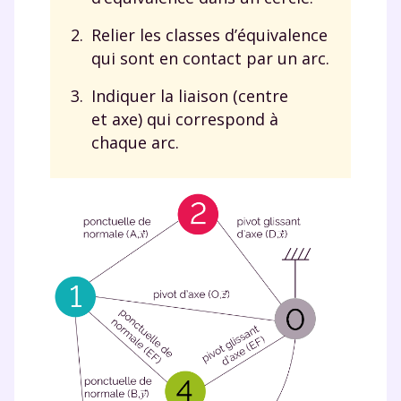
Envie de progresser
Relier les classes d’équivalence
et de réussir votre
qui sont en contact par un arc.
année scolaire ?
Indiquer la liaison (centre
et axe) qui correspond à
chaque arc.
Testez gratuitement
pendant 24h notre
plateforme de soutien
scolaire !
Fiches de cours et vidéos
,
exercices
corrigés
,
podcasts de révisions
Un
espace dédié aux parents
pour