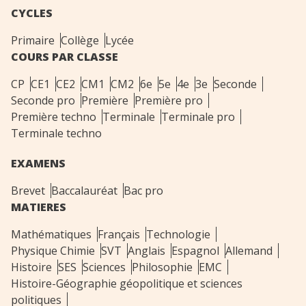
CYCLES
Primaire
Collège
Lycée
COURS PAR CLASSE
CP
CE1
CE2
CM1
CM2
6e
5e
4e
3e
Seconde
Seconde pro
Première
Première pro
Première techno
Terminale
Terminale pro
Terminale techno
EXAMENS
Brevet
Baccalauréat
Bac pro
MATIERES
Mathématiques
Français
Technologie
Physique Chimie
SVT
Anglais
Espagnol
Allemand
Histoire
SES
Sciences
Philosophie
EMC
Histoire-Géographie géopolitique et sciences
politiques