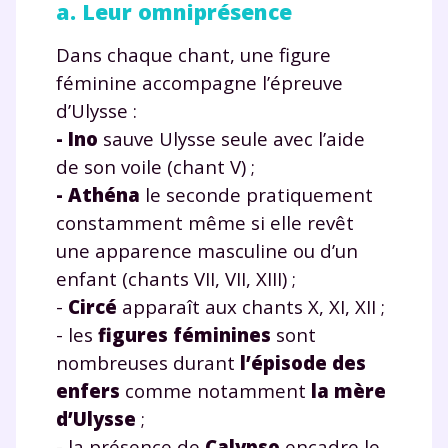
a. Leur omniprésence
Dans chaque chant, une figure
féminine accompagne l’épreuve
d’Ulysse :
- Ino
sauve Ulysse seule avec l’aide
de son voile (chant V) ;
- Athéna
le seconde pratiquement
constamment même si elle revêt
une apparence masculine ou d’un
enfant (chants VII, VII, XIII) ;
-
Circé
apparaît aux chants X, XI, XII ;
- les
figures féminines
sont
nombreuses durant
l’épisode des
enfers
comme notamment
la mère
d’Ulysse
;
- la présence de
Calypso
encadre le