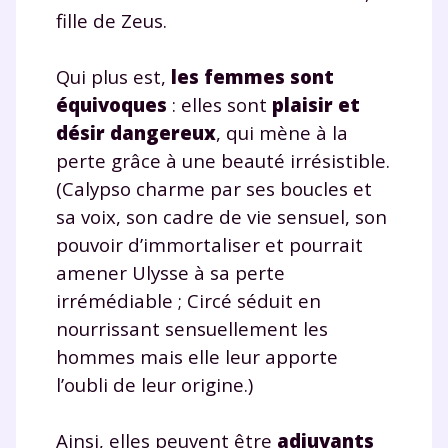
fille de Zeus.
et de réussir votre
Qui plus est,
les femmes sont
année scolaire ?
équivoques
: elles sont
plaisir et
désir dangereux
, qui mène à la
perte grâce à une beauté irrésistible.
(Calypso charme par ses boucles et
Testez gratuitement
sa voix, son cadre de vie sensuel, son
pendant 24h notre
pouvoir d’immortaliser et pourrait
amener Ulysse à sa perte
plateforme de soutien
irrémédiable ; Circé séduit en
scolaire !
nourrissant sensuellement les
hommes mais elle leur apporte
Fiches de cours et vidéos
,
exercices
l’oubli de leur origine.)
corrigés
,
podcasts de révisions
Un
espace dédié aux parents
pour
suivre les progrès
Ainsi, elles peuvent être
adjuvants