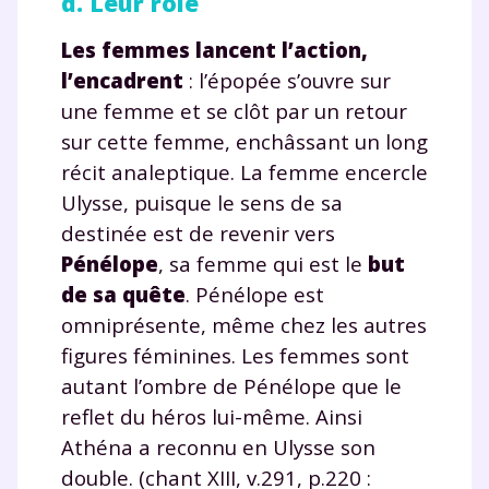
d. Leur rôle
communications de la part de
myMaxicours.
Les femmes lancent l’action,
l’encadrent
: l’épopée s’ouvre sur
Votre adresse e-mail sera exclusivement utilisée pour
une femme et se clôt par un retour
vous envoyer notre newsletter. Vous pourrez vous
désinscrire à tout moment, à travers le lien de
sur cette femme, enchâssant un long
désinscription présent dans chaque newsletter. Pour
récit analeptique. La femme encercle
en savoir plus sur la gestion de vos données
Ulysse, puisque le sens de sa
personnelles et pour exercer vos droits, vous pouvez
consulter
notre charte
.
destinée est de revenir vers
Pénélope
, sa femme qui est le
but
de sa quête
. Pénélope est
omniprésente, même chez les autres
figures féminines. Les femmes sont
autant l’ombre de Pénélope que le
reflet du héros lui-même. Ainsi
Athéna a reconnu en Ulysse son
double. (chant XIII, v.291, p.220 :