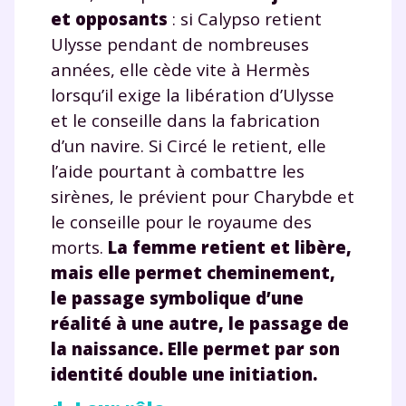
Tout le programme scolaire du CP à
et opposants
: si Calypso retient
la Terminale
Ulysse pendant de nombreuses
Des profs expérimentés disponibles
années, elle cède vite à Hermès
à la demande par tchat, audio ou
lorsqu’il exige la libération d’Ulysse
vidéo
et le conseille dans la fabrication
d’un navire. Si Circé le retient, elle
l’aide pourtant à combattre les
sirènes, le prévient pour Charybde et
TESTER GRATUITEMENT
le conseille pour le royaume des
* Votre code d'accès sera envoyé à cette adresse e-mail. En
morts.
La femme retient et libère,
renseignant votre e-mail, vous consentez à ce que vos
mais elle permet cheminement,
données à caractère personnel soient traitées par SEJER, sous
la marque myMaxicours, afin que SEJER puisse vous donner
le passage symbolique d’une
accès au service de soutien scolaire pendant 24h. Pour en
réalité à une autre, le passage de
savoir plus sur la gestion de vos données personnelles et
pour exercer vos droits, vous pouvez consulter
notre
la naissance. Elle permet par son
charte
.
identité double une initiation.
J’accepte de recevoir les actualités et des