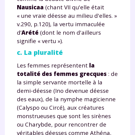
Nausicaa
(chant VII qu'elle était
« une vraie déesse au milieu d'elles. »
v.290, p.120), la vertu immaculée
d’
Arété
(dont le nom d'ailleurs
signifie « vertu »).
c. La pluralité
Les femmes représentent
la
totalité des femmes grecques
: de
la simple servante mortelle à la
demi-déesse (Ino devenue déesse
des eaux), de la nymphe magicienne
Fermer
(Calyspo ou Circé), aux créatures
monstrueuses que sont les sirènes
ou Charybde, pour rencontrer de
véritables déesses comme Athéna,
Envie de progresser