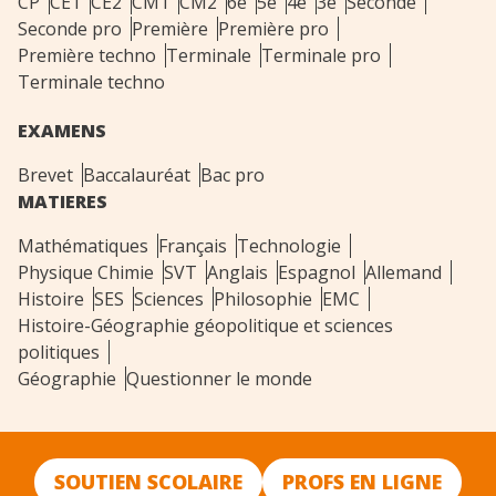
CP
CE1
CE2
CM1
CM2
6e
5e
4e
3e
Seconde
Seconde pro
Première
Première pro
Première techno
Terminale
Terminale pro
Terminale techno
EXAMENS
Brevet
Baccalauréat
Bac pro
MATIERES
Mathématiques
Français
Technologie
Physique Chimie
SVT
Anglais
Espagnol
Allemand
Histoire
SES
Sciences
Philosophie
EMC
Histoire-Géographie géopolitique et sciences
politiques
Géographie
Questionner le monde
SOUTIEN SCOLAIRE
PROFS EN LIGNE