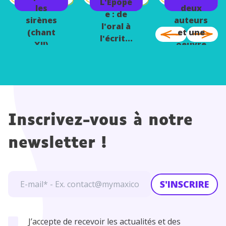
V)
XIII)
L'Epopé
eux...
les
deux
e : de
sirènes
auteurs
l'oral à
(chant
et une
l'écrit...
XII)
oeuvre
Inscrivez-vous à notre
newsletter !
S'INSCRIRE
J’accepte de recevoir les actualités et des