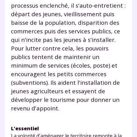
processus enclenché, il s'auto-entretient :
vidéo
départ des jeunes, vieillissement puis
baisse de la population, disparition des
commerces puis des services publics, ce
qui n'incite pas les jeunes à s'installer.
TESTER GRATUITEMENT
Pour lutter contre cela, les pouvoirs
publics tentent de maintenir un
* Votre code d'accès sera envoyé à cette adresse e-mail. En
renseignant votre e-mail, vous consentez à ce que vos
minimum de services (écoles, poste) et
données à caractère personnel soient traitées par SEJER, sous
la marque myMaxicours, afin que SEJER puisse vous donner
encouragent les petits commerces
accès au service de soutien scolaire pendant 24h. Pour en
(subventions). Ils aident l'installation de
savoir plus sur la gestion de vos données personnelles et
pour exercer vos droits, vous pouvez consulter
notre
jeunes agriculteurs et essayent de
charte
.
développer le tourisme pour donner un
revenu d'appoint.
J’accepte de recevoir les actualités et des
communications de la part de
myMaxicours.
L'essentiel
La volonté d'aménager le territoire remonte à la