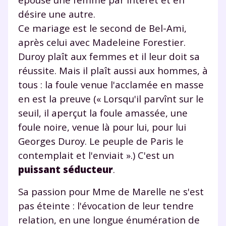
et de réussir votre
désire une autre.
Ce mariage est le second de Bel-Ami,
année scolaire ?
après celui avec Madeleine Forestier.
Duroy plaît aux femmes et il leur doit sa
réussite. Mais il plaît aussi aux hommes, à
tous : la foule venue l'acclamée en masse
Testez gratuitement
en est la preuve (« Lorsqu'il parvînt sur le
seuil, il aperçut la foule amassée, une
pendant 24h notre
foule noire, venue là pour lui, pour lui
plateforme de soutien
Georges Duroy. Le peuple de Paris le
scolaire !
contemplait et l'enviait ».) C'est un
puissant séducteur
.
Fiches de cours et vidéos
,
exercices
corrigés
,
podcasts de révisions
Sa passion pour Mme de Marelle ne s'est
Un
espace dédié aux parents
pour
pas éteinte : l'évocation de leur tendre
suivre les progrès
relation, en une longue énumération de
Tout le programme scolaire du CP à