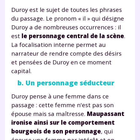
Duroy est le sujet de toutes les phrases
du passage. Le pronom « il » qui désigne
Duroy a de nombreuses occurrences : il
est
le personnage central de la scène
.
La focalisation interne permet au
narrateur de rendre compte des désirs
et pensées de Duroy en ce moment
capital.
b. Un personnage séducteur
Duroy pense à une femme dans ce
Fermer
passage : cette femme n'est pas son
épouse mais sa maîtresse.
Maupassant
ironise ainsi sur le comportement
bourgeois de son personnage
, qui
Envie de progresser
épouse une femme par intérêt et en