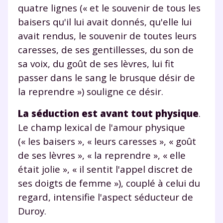
quatre lignes (« et le souvenir de tous les
la Terminale
baisers qu'il lui avait donnés, qu'elle lui
Des profs expérimentés disponibles
à la demande par tchat, audio ou
avait rendus, le souvenir de toutes leurs
vidéo
caresses, de ses gentillesses, du son de
sa voix, du goût de ses lèvres, lui fit
passer dans le sang le brusque désir de
la reprendre ») souligne ce désir.
TESTER GRATUITEMENT
La séduction est avant tout physique
.
Le champ lexical de l'amour physique
* Votre code d'accès sera envoyé à cette adresse e-mail. En
renseignant votre e-mail, vous consentez à ce que vos
(« les baisers », « leurs caresses », « goût
données à caractère personnel soient traitées par SEJER, sous
la marque myMaxicours, afin que SEJER puisse vous donner
de ses lèvres », « la reprendre », « elle
accès au service de soutien scolaire pendant 24h. Pour en
était jolie », « il sentit l'appel discret de
savoir plus sur la gestion de vos données personnelles et
pour exercer vos droits, vous pouvez consulter
notre
ses doigts de femme »), couplé à celui du
charte
.
regard, intensifie l'aspect séducteur de
Duroy.
J’accepte de recevoir les actualités et des
communications de la part de