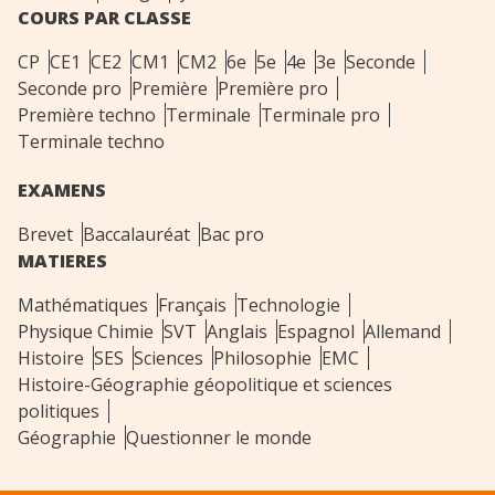
COURS PAR CLASSE
CP
CE1
CE2
CM1
CM2
6e
5e
4e
3e
Seconde
Seconde pro
Première
Première pro
Première techno
Terminale
Terminale pro
Terminale techno
EXAMENS
Brevet
Baccalauréat
Bac pro
MATIERES
Mathématiques
Français
Technologie
Physique Chimie
SVT
Anglais
Espagnol
Allemand
Histoire
SES
Sciences
Philosophie
EMC
Histoire-Géographie géopolitique et sciences
politiques
Géographie
Questionner le monde