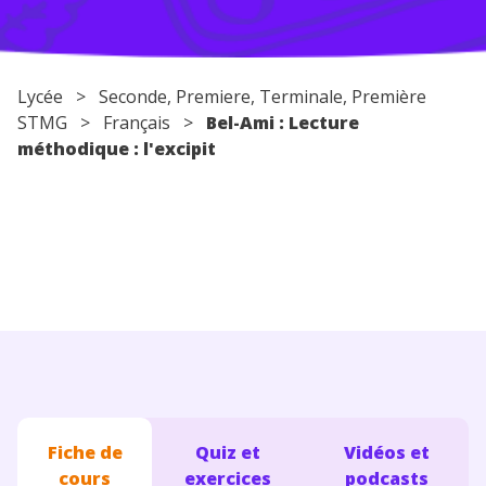
Conseils pour les parents
Lycée
>
Seconde
,
Premiere
,
Terminale
, Première
STMG >
Français
>
Bel-Ami : Lecture
méthodique : l'excipit
Fiche de
Quiz et
Vidéos et
cours
exercices
podcasts