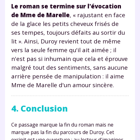
Le roman se termine sur l'évocation
myMaxicours.
de Mme de Marelle
, « rajustant en face
Votre adresse e-mail sera exclusivement utilisée pour
de la glace les petits cheveux frisés de
vous envoyer notre newsletter. Vous pourrez vous
ses tempes, toujours défaits au sortir du
désinscrire à tout moment, à travers le lien de
lit ». Ainsi, Duroy revient tout de même
désinscription présent dans chaque newsletter. Pour
en savoir plus sur la gestion de vos données
vers la seule femme qu'il ait aimée ; il
personnelles et pour exercer vos droits, vous pouvez
n'est pas si inhumain que cela et éprouve
consulter
notre charte
.
malgré tout des sentiments, sans aucune
arrière pensée de manipulation : il aime
Mme de Marelle d'un amour sincère.
4. Conclusion
Ce passage marque la fin du roman mais ne
marque pas la fin du parcours de Duroy. Cet
excipit est une ouverture ; au lecteur d'imaginer