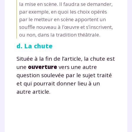
la mise en scène. Il faudra se demander,
à la demande par tchat, audio ou
vidéo
par exemple, en quoi les choix opérés
par le metteur en scène apportent un
souffle nouveau à l’œuvre et s’inscrivent,
ou non, dans la tradition théâtrale.
d. La chute
TESTER GRATUITEMENT
Située à la fin de l’article, la chute est
* Votre code d'accès sera envoyé à cette adresse e-mail. En
renseignant votre e-mail, vous consentez à ce que vos
une
ouverture
vers une autre
données à caractère personnel soient traitées par SEJER, sous
question soulevée par le sujet traité
la marque myMaxicours, afin que SEJER puisse vous donner
accès au service de soutien scolaire pendant 24h. Pour en
et qui pourrait donner lieu à un
savoir plus sur la gestion de vos données personnelles et
pour exercer vos droits, vous pouvez consulter
notre
autre article.
charte
.
J’accepte de recevoir les actualités et des
communications de la part de
myMaxicours.