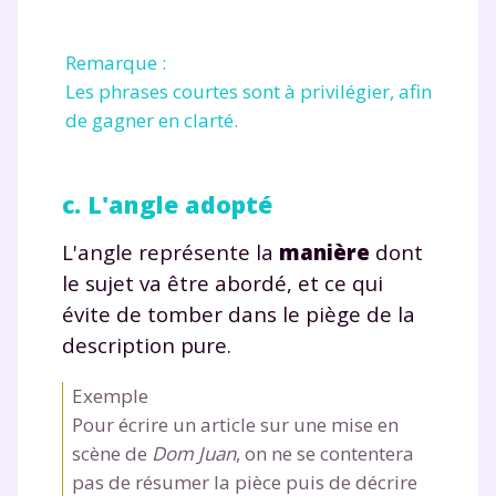
année scolaire ?
Remarque :
Les phrases courtes sont à privilégier, afin
de gagner en clarté.
Testez gratuitement
pendant 24h notre
c. L'angle adopté
plateforme de soutien
L'angle représente la
manière
dont
scolaire !
le sujet va être abordé, et ce qui
évite de tomber dans le piège de la
Fiches de cours et vidéos
,
exercices
description pure.
corrigés
,
podcasts de révisions
Un
espace dédié aux parents
pour
Exemple
suivre les progrès
Pour écrire un article sur une mise en
Tout le programme scolaire du CP à
scène de
Dom Juan
, on ne se contentera
la Terminale
pas de résumer la pièce puis de décrire
Des profs expérimentés disponibles