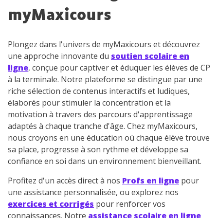
désinscription présent dans chaque newsletter. Pour
myMaxicours
en savoir plus sur la gestion de vos données
personnelles et pour exercer vos droits, vous pouvez
consulter
notre charte
.
Plongez dans l'univers de myMaxicours et découvrez
une approche innovante du
soutien scolaire en
ligne
, conçue pour captiver et éduquer les élèves de CP
à la terminale. Notre plateforme se distingue par une
riche sélection de contenus interactifs et ludiques,
élaborés pour stimuler la concentration et la
motivation à travers des parcours d'apprentissage
adaptés à chaque tranche d'âge. Chez myMaxicours,
nous croyons en une éducation où chaque élève trouve
sa place, progresse à son rythme et développe sa
confiance en soi dans un environnement bienveillant.
Profitez d'un accès direct à nos
Profs en ligne
pour
une assistance personnalisée, ou explorez nos
exercices et corrigés
pour renforcer vos
connaissances. Notre
assistance scolaire en ligne