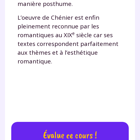
manière posthume.
L’oeuvre de Chénier est enfin
Testez gratuitement
pleinement reconnue par les
e
romantiques au XIX
siècle car ses
pendant 24h notre
textes correspondent parfaitement
plateforme de soutien
aux thèmes et à l’esthétique
scolaire !
romantique.
Fiches de cours et vidéos
,
exercices
corrigés
,
podcasts de révisions
Un
espace dédié aux parents
pour
suivre les progrès
Tout le programme scolaire du CP à
la Terminale
Des profs expérimentés disponibles
à la demande par tchat, audio ou
Évalue ce cours !
vidéo