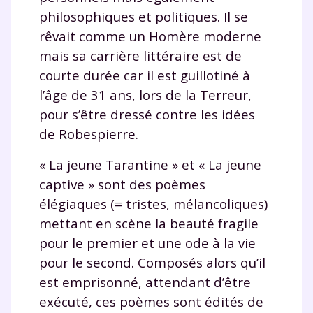
philosophiques et politiques. Il se
rêvait comme un Homère moderne
mais sa carrière littéraire est de
courte durée car il est guillotiné à
l’âge de 31 ans, lors de la Terreur,
pour s’être dressé contre les idées
de Robespierre.
Fermer
« La jeune Tarantine » et « La jeune
captive » sont des poèmes
élégiaques (= tristes, mélancoliques)
Envie de progresser
mettant en scène la beauté fragile
pour le premier et une ode à la vie
et de réussir votre
pour le second. Composés alors qu’il
est emprisonné, attendant d’être
année scolaire ?
exécuté, ces poèmes sont édités de