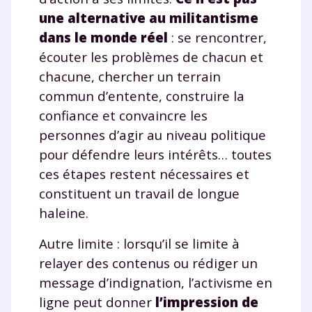
une alternative au militantisme
dans le monde réel
: se rencontrer,
Envie de progresser
écouter les problèmes de chacun et
et de réussir votre
chacune, chercher un terrain
commun d’entente, construire la
année scolaire ?
confiance et convaincre les
personnes d’agir au niveau politique
pour défendre leurs intérêts… toutes
ces étapes restent nécessaires et
Testez gratuitement
constituent un travail de longue
haleine.
pendant 24h notre
plateforme de soutien
Autre limite : lorsqu’il se limite à
relayer des contenus ou rédiger un
scolaire !
message d’indignation, l’activisme en
Fiches de cours et vidéos
,
exercices
ligne peut donner
l’impression de