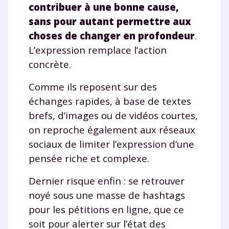
corrigés
,
podcasts de révisions
contribuer à une bonne cause,
Un
espace dédié aux parents
pour
sans pour autant permettre aux
suivre les progrès
choses de changer en profondeur
.
Tout le programme scolaire du CP à
L’expression remplace l’action
la Terminale
Des profs expérimentés disponibles
concrète.
à la demande par tchat, audio ou
Comme ils reposent sur des
vidéo
échanges rapides, à base de textes
brefs, d’images ou de vidéos courtes,
on reproche également aux réseaux
sociaux de limiter l’expression d’une
TESTER GRATUITEMENT
pensée riche et complexe.
* Votre code d'accès sera envoyé à cette adresse e-mail. En
renseignant votre e-mail, vous consentez à ce que vos
Dernier risque enfin : se retrouver
données à caractère personnel soient traitées par SEJER, sous
noyé sous une masse de hashtags
la marque myMaxicours, afin que SEJER puisse vous donner
accès au service de soutien scolaire pendant 24h. Pour en
pour les pétitions en ligne, que ce
savoir plus sur la gestion de vos données personnelles et
soit pour alerter sur l’état des
pour exercer vos droits, vous pouvez consulter
notre