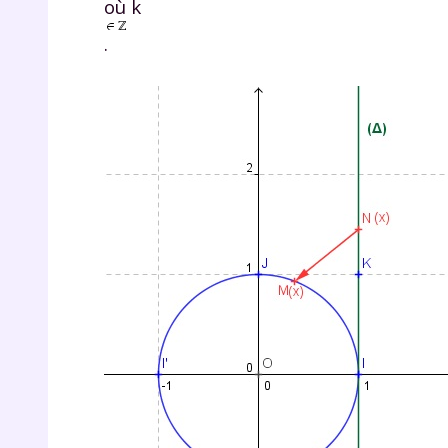
où k
.
r
Te
no
F
e