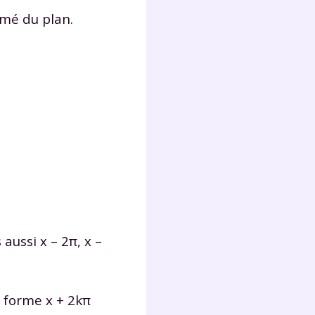
rmé du plan.
 aussi x – 2π, x –
a forme x + 2kπ