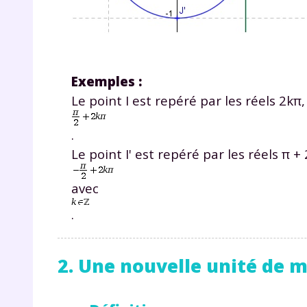
p
Exemples :
Le point I est repéré par les réels 2kπ,
.
* Votre
Le point I' est repéré par les réels π + 
consent
marque 
pendant
avec
vos dro
.
2. Une nouvelle unité de m
Votre 
newsle
désins