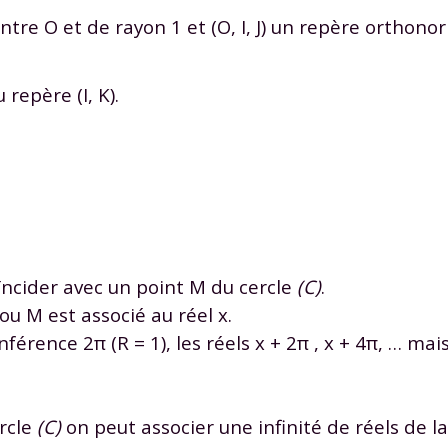
ntre O et de rayon 1 et (O, I, J) un repère orthono
repère (I, K).
ïncider avec un point M du cercle
(C)
.
ou M est associé au réel x.
érence 2π (R = 1), les réels x + 2π , x + 4π, … mais
rcle
(C)
on peut associer une infinité de réels de l