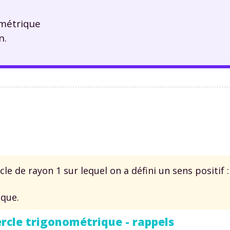
ométrique
n.
e de rayon 1 sur lequel on a défini un sens positif :
ique.
ercle trigonométrique - rappels