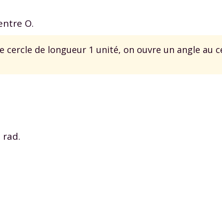
 données personnelles et pour exercer vos droits, vous pouvez consu
 charte
.
entre O.
e cercle de longueur 1 unité, on ouvre un angle au c
 rad.