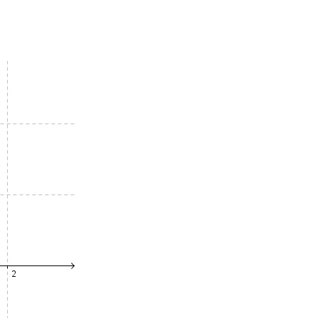
Envie de progresser et de
éussir votre année scolaire 
stez gratuitement pendant 24h
tre plateforme de soutien scolaire
iches de cours et vidéos
,
Tout le programme sco
xercices corrigés
,
du CP à la Terminale