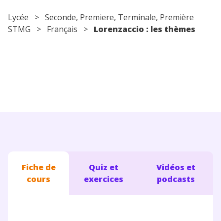
Conseils pour les parents
Lycée
>
Seconde
,
Premiere
,
Terminale
, Première
STMG >
Français
>
Lorenzaccio : les thèmes
Fiche de
Quiz et
Vidéos et
cours
exercices
podcasts