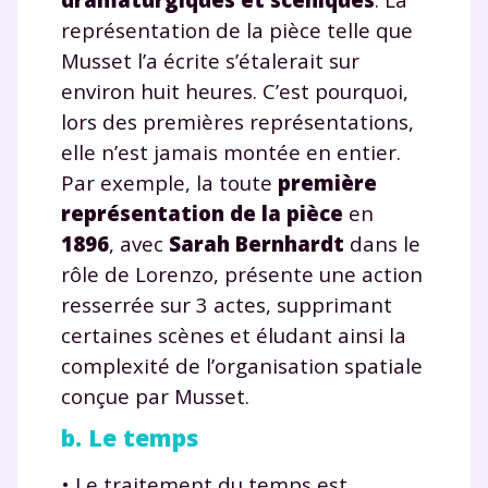
représentation de la pièce telle que
et de réussir votre
Musset l’a écrite s’étalerait sur
environ huit heures. C’est pourquoi,
année scolaire ?
lors des premières représentations,
elle n’est jamais montée en entier.
Par exemple, la toute
première
représentation de la pièce
en
Testez gratuitement
1896
, avec
Sarah Bernhardt
dans le
pendant 24h notre
rôle de Lorenzo, présente une action
plateforme de soutien
resserrée sur 3 actes, supprimant
certaines scènes et éludant ainsi la
scolaire !
complexité de l’organisation spatiale
conçue par Musset.
Fiches de cours et vidéos
,
exercices
corrigés
,
podcasts de révisions
b. Le temps
Un
espace dédié aux parents
pour
suivre les progrès
• Le traitement du temps est