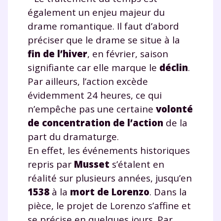
Tout le programme scolaire du CP à
également un enjeu majeur du
la Terminale
drame romantique. Il faut d’abord
Des profs expérimentés disponibles
préciser que le drame se situe à la
à la demande par tchat, audio ou
vidéo
fin de l’hiver
, en février, saison
signifiante car elle marque le
déclin
.
Par ailleurs, l’action excède
évidemment 24 heures, ce qui
n’empêche pas une certaine
volonté
TESTER GRATUITEMENT
de concentration de l’action
de la
* Votre code d'accès sera envoyé à cette adresse e-mail. En
part du dramaturge.
renseignant votre e-mail, vous consentez à ce que vos
En effet, les événements historiques
données à caractère personnel soient traitées par SEJER, sous
la marque myMaxicours, afin que SEJER puisse vous donner
repris par
Musset
s’étalent en
accès au service de soutien scolaire pendant 24h. Pour en
savoir plus sur la gestion de vos données personnelles et
réalité sur plusieurs années, jusqu’en
pour exercer vos droits, vous pouvez consulter
notre
1538
à la
mort de Lorenzo
. Dans la
charte
.
pièce, le projet de Lorenzo s’affine et
J’accepte de recevoir les actualités et des
se précise en quelques jours. Par