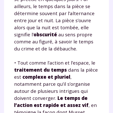
communications de la part de
ailleurs, le temps dans la pièce se
myMaxicours.
détermine souvent par l’alternance
entre jour et nuit. La pièce s’ouvre
Votre adresse e-mail sera exclusivement utilisée pour
vous envoyer notre newsletter. Vous pourrez vous
alors que la nuit est tombée, elle
désinscrire à tout moment, à travers le lien de
signifie l’
obscurité
au sens propre
désinscription présent dans chaque newsletter. Pour
comme au figuré, à savoir le temps
en savoir plus sur la gestion de vos données
personnelles et pour exercer vos droits, vous pouvez
du crime et de la débauche.
consulter
notre charte
.
• Tout comme l’action et l’espace, le
traitement du temps
dans la pièce
est
complexe et pluriel
,
notamment parce qu’il s’organise
autour de plusieurs intrigues qui
doivent converger.
Le temps de
l’action est rapide et assez vif
, en
témoigne la façon dont Musset