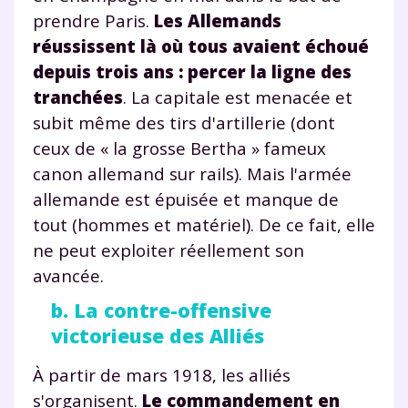
prendre Paris.
Les Allemands
réussissent là où tous avaient échoué
Envie de progresser
depuis trois ans : percer la ligne des
et de réussir votre
tranchées
. La capitale est menacée et
subit même des tirs d'artillerie (dont
année scolaire ?
ceux de « la grosse Bertha » fameux
canon allemand sur rails). Mais l'armée
allemande est épuisée et manque de
tout (hommes et matériel). De ce fait, elle
Testez gratuitement
ne peut exploiter réellement son
pendant 24h notre
avancée.
plateforme de soutien
b. La contre-offensive
victorieuse des Alliés
scolaire !
À partir de mars 1918, les alliés
Fiches de cours et vidéos
,
exercices
s'organisent.
Le commandement en
corrigés
,
podcasts de révisions