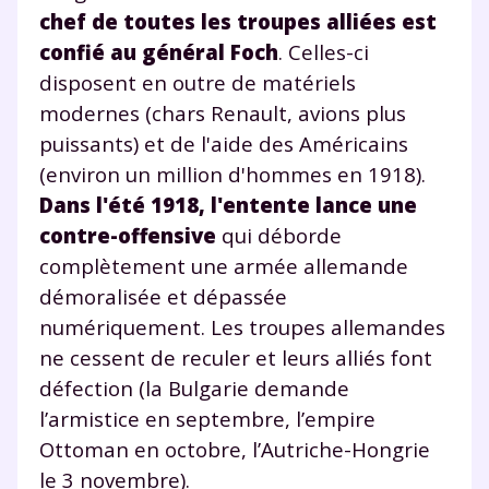
chef de toutes les troupes alliées est
Un
espace dédié aux parents
pour
confié au général Foch
. Celles-ci
suivre les progrès
Tout le programme scolaire du CP à
disposent en outre de matériels
la Terminale
modernes (chars Renault, avions plus
Des profs expérimentés disponibles
puissants) et de l'aide des Américains
à la demande par tchat, audio ou
(environ un million d'hommes en 1918).
vidéo
Dans l'été 1918, l'entente lance une
contre-offensive
qui déborde
complètement une armée allemande
démoralisée et dépassée
TESTER GRATUITEMENT
numériquement. Les troupes allemandes
ne cessent de reculer et leurs alliés font
* Votre code d'accès sera envoyé à cette adresse e-mail. En
renseignant votre e-mail, vous consentez à ce que vos
défection (la Bulgarie demande
données à caractère personnel soient traitées par SEJER, sous
l’armistice en septembre, l’empire
la marque myMaxicours, afin que SEJER puisse vous donner
accès au service de soutien scolaire pendant 24h. Pour en
Ottoman en octobre, l’Autriche-Hongrie
savoir plus sur la gestion de vos données personnelles et
pour exercer vos droits, vous pouvez consulter
notre
le 3 novembre).