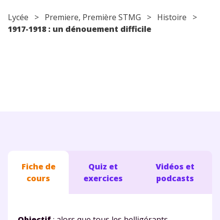
Conseils pour les parents
Lycée
>
Premiere
, Première STMG >
Histoire
>
1917-1918 : un dénouement difficile
Fiche de
Quiz et
Vidéos et
cours
exercices
podcasts
Objectif
: alors que tous les belligérants