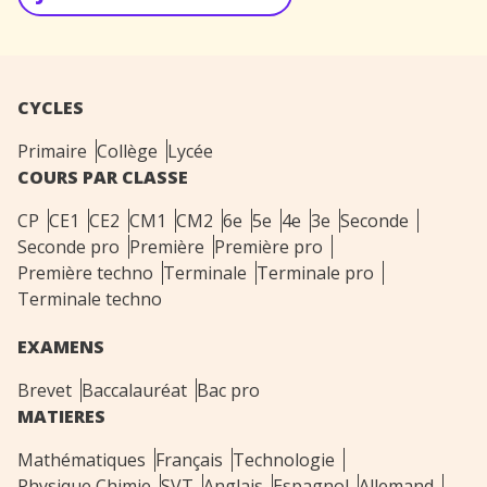
CYCLES
Primaire
Collège
Lycée
COURS PAR CLASSE
CP
CE1
CE2
CM1
CM2
6e
5e
4e
3e
Seconde
Seconde pro
Première
Première pro
Première techno
Terminale
Terminale pro
Terminale techno
EXAMENS
Brevet
Baccalauréat
Bac pro
MATIERES
Mathématiques
Français
Technologie
Physique Chimie
SVT
Anglais
Espagnol
Allemand