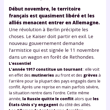
charte
.
Début novembre, le territoire
J’accepte de recevoir les actualités et des
français est quasiment libéré et les
communications de la part de
alliés menacent entrer en Allemagne.
myMaxicours.
Une révolution à Berlin précipite les
Votre adresse e-mail sera exclusivement utilisée pour
choses. Le Kaiser doit partir en exil. Le
vous envoyer notre newsletter. Vous pourrez vous
nouveau gouvernement demande
désinscrire à tout moment, à travers le lien de
l'armistice qui est signée le 11 novembre
désinscription présent dans chaque newsletter. Pour
en savoir plus sur la gestion de vos données
dans un wagon en forêt de Rethondes.
personnelles et pour exercer vos droits, vous pouvez
L’essentiel
consulter
notre charte
.
L'année 1917 constitue un tournant
: elle voit
en effet des
mutineries
au front et des
grèves
à
l'arrière pour la plupart des pays engagés dans le
conflit. Après une reprise en main parfois sévère,
la situation rentre dans l'ordre. Cette même
année,
la Russie quitte le conflit
alors que
les
États-Unis s'y engagent
du côté des alliés.