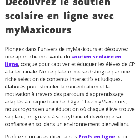
Découvrez le soutien
Fiches de cours et vidéos
,
exercices
scolaire en ligne avec
corrigés
,
podcasts de révisions
Un
espace dédié aux parents
pour
myMaxicours
suivre les progrès
Tout le programme scolaire du CP à
Plongez dans l'univers de myMaxicours et découvrez
la Terminale
une approche innovante du
soutien scolaire en
Des profs expérimentés disponibles
ligne
, conçue pour captiver et éduquer les élèves de CP
à la demande par tchat, audio ou
à la terminale. Notre plateforme se distingue par une
vidéo
riche sélection de contenus interactifs et ludiques,
élaborés pour stimuler la concentration et la
motivation à travers des parcours d'apprentissage
adaptés à chaque tranche d'âge. Chez myMaxicours,
nous croyons en une éducation où chaque élève trouve
TESTER GRATUITEMENT
sa place, progresse à son rythme et développe sa
confiance en soi dans un environnement bienveillant.
* Votre code d'accès sera envoyé à cette adresse e-mail. En
renseignant votre e-mail, vous consentez à ce que vos
données à caractère personnel soient traitées par SEJER, sous
Profitez d'un accès direct à nos
Profs en ligne
pour