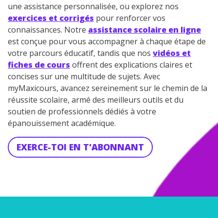
la marque myMaxicours, afin que SEJER puisse vous donner
une assistance personnalisée, ou explorez nos
accès au service de soutien scolaire pendant 24h. Pour en
exercices et corrigés
pour renforcer vos
savoir plus sur la gestion de vos données personnelles et
pour exercer vos droits, vous pouvez consulter
notre
connaissances. Notre
assistance scolaire en ligne
charte
.
est conçue pour vous accompagner à chaque étape de
votre parcours éducatif, tandis que nos
vidéos et
J’accepte de recevoir les actualités et des
fiches de cours
offrent des explications claires et
communications de la part de
concises sur une multitude de sujets. Avec
myMaxicours.
myMaxicours, avancez sereinement sur le chemin de la
réussite scolaire, armé des meilleurs outils et du
Votre adresse e-mail sera exclusivement utilisée pour
soutien de professionnels dédiés à votre
vous envoyer notre newsletter. Vous pourrez vous
épanouissement académique.
désinscrire à tout moment, à travers le lien de
désinscription présent dans chaque newsletter. Pour
en savoir plus sur la gestion de vos données
EXERCE-TOI EN T'ABONNANT
personnelles et pour exercer vos droits, vous pouvez
consulter
notre charte
.