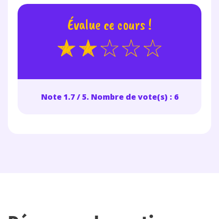
Fermer
Évalue ce cours !
Envie de progresser
et de réussir votre
Note 1.7 / 5. Nombre de vote(s) : 6
année scolaire ?
Testez gratuitement
pendant 24h notre
plateforme de soutien
scolaire !