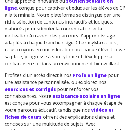
une approche innovante du
soutien scolaire en
ligne
, conçue pour captiver et éduquer les élèves de CP
TESTER GRATUITEMENT
à la terminale. Notre plateforme se distingue par une
riche sélection de contenus interactifs et ludiques,
* Votre code d'accès sera envoyé à cette adresse e-mail. En
élaborés pour stimuler la concentration et la
renseignant votre e-mail, vous consentez à ce que vos
données à caractère personnel soient traitées par SEJER, sous
motivation à travers des parcours d'apprentissage
la marque myMaxicours, afin que SEJER puisse vous donner
adaptés à chaque tranche d'âge. Chez myMaxicours,
accès au service de soutien scolaire pendant 24h. Pour en
nous croyons en une éducation où chaque élève trouve
savoir plus sur la gestion de vos données personnelles et
pour exercer vos droits, vous pouvez consulter
notre
sa place, progresse à son rythme et développe sa
charte
.
confiance en soi dans un environnement bienveillant.
J’accepte de recevoir les actualités et des
Profitez d'un accès direct à nos
Profs en ligne
pour
communications de la part de
une assistance personnalisée, ou explorez nos
myMaxicours.
exercices et corrigés
pour renforcer vos
connaissances. Notre
assistance scolaire en ligne
Votre adresse e-mail sera exclusivement utilisée pour
est conçue pour vous accompagner à chaque étape de
vous envoyer notre newsletter. Vous pourrez vous
votre parcours éducatif, tandis que nos
vidéos et
désinscrire à tout moment, à travers le lien de
fiches de cours
offrent des explications claires et
désinscription présent dans chaque newsletter. Pour
concises sur une multitude de sujets. Avec
en savoir plus sur la gestion de vos données