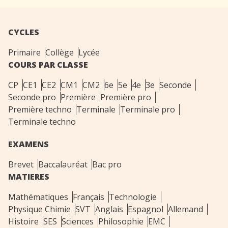
CYCLES
Primaire
Collège
Lycée
COURS PAR CLASSE
CP
CE1
CE2
CM1
CM2
6e
5e
4e
3e
Seconde
Seconde pro
Première
Première pro
Première techno
Terminale
Terminale pro
Terminale techno
EXAMENS
Brevet
Baccalauréat
Bac pro
MATIERES
Mathématiques
Français
Technologie
Physique Chimie
SVT
Anglais
Espagnol
Allemand
Histoire
SES
Sciences
Philosophie
EMC