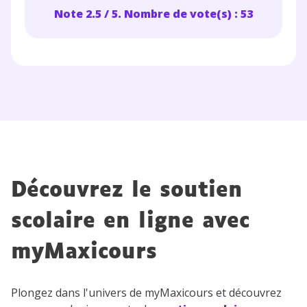
Testez gratuitement
Note 2.5 / 5. Nombre de vote(s) : 53
pendant 24h notre
plateforme de soutien
scolaire !
Fiches de cours et vidéos
,
exercices
corrigés
,
podcasts de révisions
Un
espace dédié aux parents
pour
suivre les progrès
Découvrez le soutien
Tout le programme scolaire du CP à
la Terminale
scolaire en ligne avec
Des profs expérimentés disponibles
à la demande par tchat, audio ou
myMaxicours
vidéo
Plongez dans l'univers de myMaxicours et découvrez