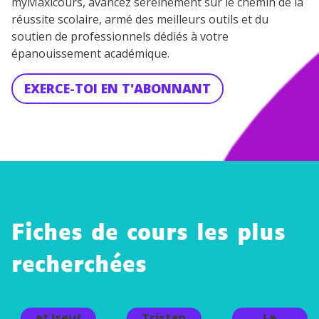
myMaxicours, avancez sereinement sur le chemin de la
personnelles et pour exercer vos droits, vous pouvez
réussite scolaire, armé des meilleurs outils et du
consulter
notre charte
.
soutien de professionnels dédiés à votre
épanouissement académique.
EXERCE-TOI EN T'ABONNANT
Fiches de cours les plus
Tristan
recherchées
et Iseut
: «
Tristan
et Iseut
Tristan
Le