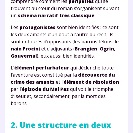
comprendre comment les
péripéties
qui se
trouvent au cœur du roman s’organisent suivant
un
schéma narratif très classique
.
Les
protagonistes
sont bien identifiés : ce sont
les deux amants d’un bout à l’autre du récit. Ils
sont entourés d’
opposants
(les barons félons, le
nain Frocin
) et d’
adjuvants
(
Brangien
,
Ogrin
,
Gouvernal
), eux aussi bien identifiés.
L’
élément perturbateur
qui déclenche toute
l’aventure est constitué par la
découverte du
crime des amants
et l’
élément de résolution
par l’
épisode du Mal Pas
qui voit le triomphe
d’Iseut et, secondairement, par la mort des
barons.
2. Une structure en deux