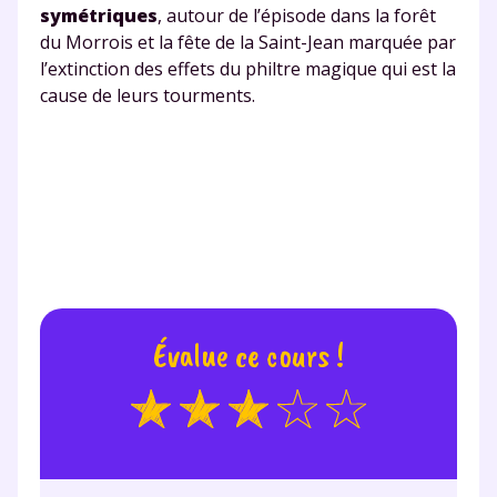
symétriques
, autour de l’épisode dans la forêt
du Morrois et la fête de la Saint-Jean marquée par
l’extinction des effets du philtre magique qui est la
cause de leurs tourments.
Fermer
Envie de progresser
et de réussir votre
Évalue ce cours !
année scolaire ?