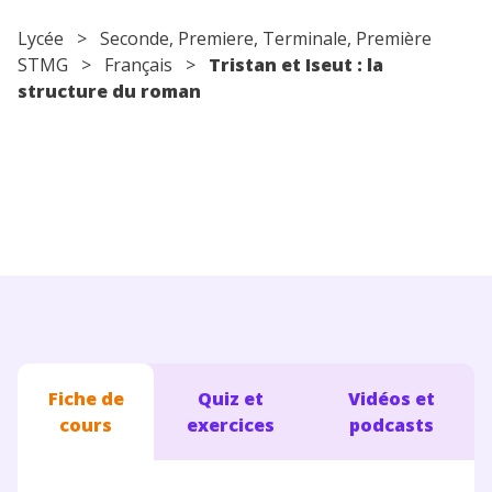
Conseils pour les parents
Lycée
>
Seconde
,
Premiere
,
Terminale
, Première
STMG >
Français
>
Tristan et Iseut : la
structure du roman
Fiche de
Quiz et
Vidéos et
cours
exercices
podcasts