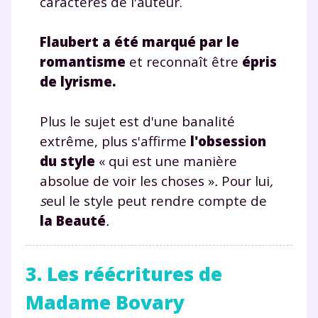
caractères de l'auteur.
et de réussir votre
Flaubert a été marqué par le
année scolaire ?
romantisme
et reconnaît être
épris
de lyrisme.
Plus le sujet est d'une banalité
extrême, plus s'affirme
l'obsession
Testez gratuitement
du style
« qui est une manière
pendant 24h notre
absolue de voir les choses »
.
Pour lui
,
plateforme de soutien
s
eul le style peut rendre compte de
la Beauté
.
scolaire !
Fiches de cours et vidéos
,
exercices
3. Les réécritures de
corrigés
,
podcasts de révisions
Un
espace dédié aux parents
pour
Madame Bovary
suivre les progrès