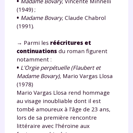
•
Madame Bovary
, Vincente Minnelli
communications de la part de
(1949) ;
myMaxicours.
•
Madame Bovary
, Claude Chabrol
Votre adresse e-mail sera exclusivement utilisée pour
(1991).
vous envoyer notre newsletter. Vous pourrez vous
désinscrire à tout moment, à travers le lien de
→ Parmi les
réécritures et
désinscription présent dans chaque newsletter. Pour
en savoir plus sur la gestion de vos données
continuations
du roman figurent
personnelles et pour exercer vos droits, vous pouvez
notamment :
consulter
notre charte
.
•
L'Orgie perpétuelle (Flaubert et
Madame Bovary)
, Mario Vargas Llosa
(1978)
Mario Vargas Llosa rend hommage
au visage inoubliable dont il est
tombé amoureux à l'âge de 23 ans,
lors de sa première rencontre
littéraire avec l'héroïne aux