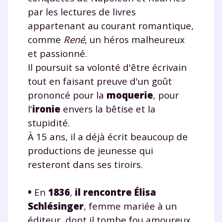
par les lectures de livres
appartenant au courant romantique,
comme
René
, un héros malheureux
et passionné.
Il poursuit sa volonté d'être écrivain
tout en faisant preuve d'un goût
prononcé pour la
moquerie
, pour
l'
ironie
envers la bêtise et la
stupidité.
À 15 ans, il a déjà écrit beaucoup de
productions de jeunesse qui
resteront dans ses tiroirs.
•
En
1836
,
il rencontre
Élisa
Schlésinger
, femme mariée à un
éditeur, dont il tombe fou amoureux.