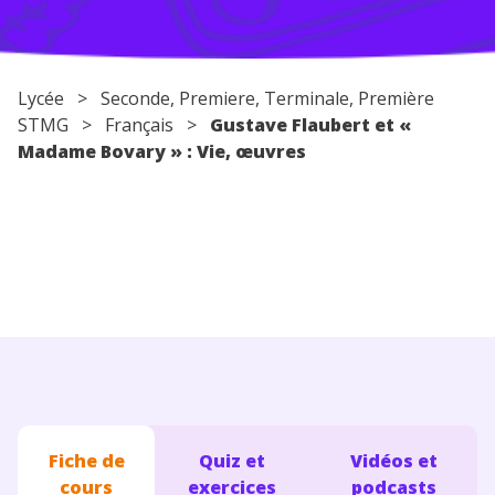
Conseils pour les parents
Lycée
>
Seconde
,
Premiere
,
Terminale
, Première
STMG >
Français
>
Gustave Flaubert et «
Madame Bovary » : Vie, œuvres
Fiche de
Quiz et
Vidéos et
cours
exercices
podcasts