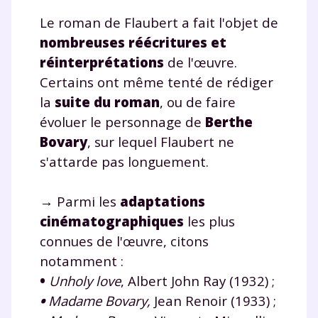
Tout le programme scolaire du CP à
Le roman de Flaubert a fait l'objet de
la Terminale
nombreuses réécritures et
Des profs expérimentés disponibles
à la demande par tchat, audio ou
réinterprétations
de l'œuvre.
vidéo
Certains ont même tenté de rédiger
la
suite du roman
, ou de faire
évoluer le personnage de
Berthe
Bovary
, sur lequel Flaubert ne
TESTER GRATUITEMENT
s'attarde pas longuement.
* Votre code d'accès sera envoyé à cette adresse e-mail. En
→ Parmi les
adaptations
renseignant votre e-mail, vous consentez à ce que vos
données à caractère personnel soient traitées par SEJER, sous
cinématographiques
les plus
la marque myMaxicours, afin que SEJER puisse vous donner
connues de l'œuvre, citons
accès au service de soutien scolaire pendant 24h. Pour en
savoir plus sur la gestion de vos données personnelles et
notamment :
pour exercer vos droits, vous pouvez consulter
notre
•
Unholy love
, Albert John Ray (1932) ;
charte
.
•
Madame Bovary
,
Jean Renoir (1933) ;
J’accepte de recevoir les actualités et des