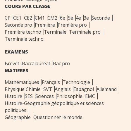
COURS PAR CLASSE
CP
CE1
CE2
CM1
CM2
6e
5e
4e
3e
Seconde
Seconde pro
Première
Première pro
Première techno
Terminale
Terminale pro
Terminale techno
EXAMENS
Brevet
Baccalauréat
Bac pro
MATIERES
Mathématiques
Français
Technologie
Physique Chimie
SVT
Anglais
Espagnol
Allemand
Histoire
SES
Sciences
Philosophie
EMC
Histoire-Géographie géopolitique et sciences
politiques
Géographie
Questionner le monde