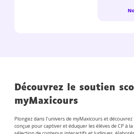
p
No
* Votre
consent
marque 
pendant
vos dro
Découvrez le soutien sco
myMaxicours
Plongez dans l'univers de myMaxicours et découvre
Votre 
newsle
conçue pour captiver et éduquer les élèves de CP à la
désins
sélection de contenus interactifs et ludiques, élaboré