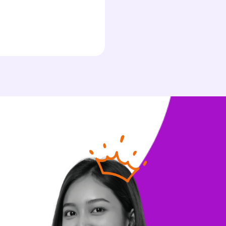
s
nde
déo
ENT
vous
a
olaire
exercer
 la
e
stion