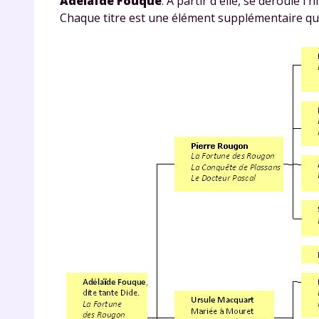
Adélaïde Fouque
. A partir d'elle, se déroule l'h
Chaque titre est une élément supplémentaire qui