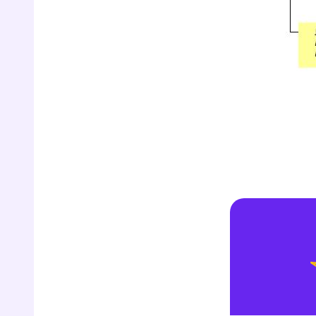
r
Te
no
F
e