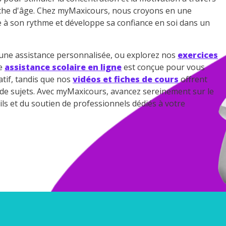
 données personnelles et pour exercer vos droits, vous pouvez consu
che d'âge. Chez myMaxicours, nous croyons en une
 charte
.
e à son rythme et développe sa confiance en soi dans un
ne assistance personnalisée, ou explorez nos
exercices
re
assistance scolaire en ligne
est conçue pour vous
tif, tandis que nos
vidéos et fiches de cours
offrent
e de sujets. Avec myMaxicours, avancez sereinement sur le
ils et du soutien de professionnels dédiés à votre