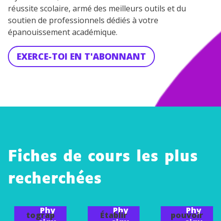
réussite scolaire, armé des meilleurs outils et du
soutien de professionnels dédiés à votre
épanouissement académique.
EXERCE-TOI EN T'ABONNANT
Fiches de cours les plus
recherchées
Réaliser
une
Estimer
chroma
le
Phy
Phy
Phy
tograp
Établir
pouvoir