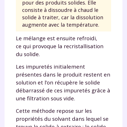
pour des produits solides. Elle
Tout le programme scolaire du CP à
la Terminale
consiste à dissoudre à chaud le
Des profs expérimentés disponibles
solide à traiter, car la dissolution
à la demande par tchat, audio ou
augmente avec la température.
vidéo
Le mélange est ensuite refroidi,
ce qui provoque la recristallisation
du solide.
TESTER GRATUITEMENT
Les impuretés initialement
présentes dans le produit restent en
* Votre code d'accès sera envoyé à cette adresse e-mail. En
renseignant votre e-mail, vous consentez à ce que vos
solution et l’on récupère le solide
données à caractère personnel soient traitées par SEJER, sous
débarrassé de ces impuretés grâce à
la marque myMaxicours, afin que SEJER puisse vous donner
accès au service de soutien scolaire pendant 24h. Pour en
une filtration sous vide.
savoir plus sur la gestion de vos données personnelles et
pour exercer vos droits, vous pouvez consulter
notre
Cette méthode repose sur les
charte
.
propriétés du solvant dans lequel se
J’accepte de recevoir les actualités et des
trouve le solide à extraire : le solide