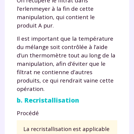
On récupère le filtrat dans
l’erlenmeyer à la fin de cette
et de réussir votre
manipulation, qui contient le
année scolaire ?
produit A pur.
Il est important que la température
du mélange soit contrôlée à l’aide
d’un thermomètre tout au long de la
Testez gratuitement
manipulation, afin d’éviter que le
pendant 24h notre
filtrat ne contienne d’autres
produits, ce qui rendrait vaine cette
plateforme de soutien
opération.
scolaire !
b. Recristallisation
Fiches de cours et vidéos
,
exercices
Procédé
corrigés
,
podcasts de révisions
Un
espace dédié aux parents
pour
La recristallisation est applicable
suivre les progrès