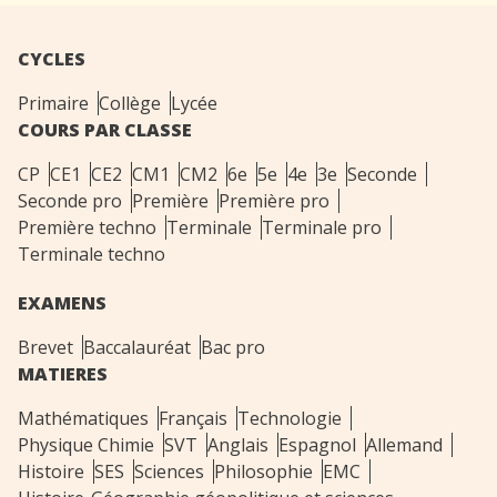
CYCLES
Primaire
Collège
Lycée
COURS PAR CLASSE
CP
CE1
CE2
CM1
CM2
6e
5e
4e
3e
Seconde
Seconde pro
Première
Première pro
Première techno
Terminale
Terminale pro
Terminale techno
EXAMENS
Brevet
Baccalauréat
Bac pro
MATIERES
Mathématiques
Français
Technologie
Physique Chimie
SVT
Anglais
Espagnol
Allemand
Histoire
SES
Sciences
Philosophie
EMC