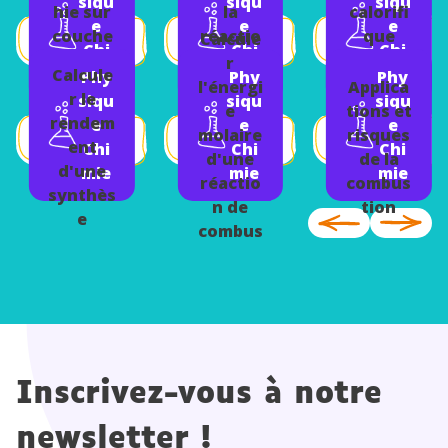
siqu
siqu
siqu
hie sur
la
calorifi
e
e
e
couche
réactio
que
Calcule
Chi
Chi
Chi
mince-
n de
massiq
r
mie
mie
mie
Calcule
Phy
Phy
Phy
Premièr
combus
ue
l'énergi
Applica
r le
siqu
siqu
siqu
e-
tion
d'une
e
tions et
rendem
e
e
e
Physiqu
combus
molaire
risques
ent
Chi
Chi
Chi
e
tion
d'une
de la
d'une
mie
mie
mie
Chimie
réactio
combus
synthès
n de
tion
e
combus
tion
Inscrivez-vous à notre
newsletter !