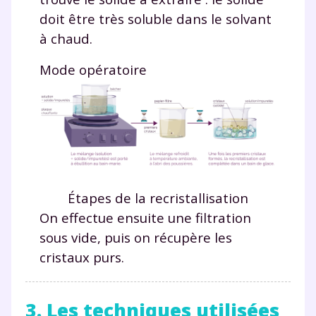
communications de la part de
doit être très soluble dans le solvant
myMaxicours.
à chaud.
Votre adresse e-mail sera exclusivement utilisée pour
Mode opératoire
vous envoyer notre newsletter. Vous pourrez vous
désinscrire à tout moment, à travers le lien de
désinscription présent dans chaque newsletter. Pour
en savoir plus sur la gestion de vos données
personnelles et pour exercer vos droits, vous pouvez
consulter
notre charte
.
Étapes de la recristallisation
On effectue ensuite une filtration
sous vide, puis on récupère les
cristaux purs.
3. Les techniques utilisées