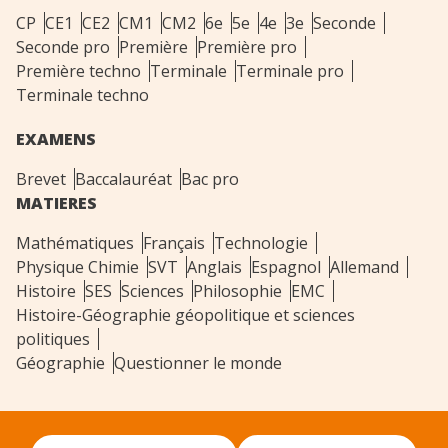
CP
CE1
CE2
CM1
CM2
6e
5e
4e
3e
Seconde
Seconde pro
Première
Première pro
Première techno
Terminale
Terminale pro
Terminale techno
EXAMENS
Brevet
Baccalauréat
Bac pro
MATIERES
Mathématiques
Français
Technologie
Physique Chimie
SVT
Anglais
Espagnol
Allemand
Histoire
SES
Sciences
Philosophie
EMC
Histoire-Géographie géopolitique et sciences
politiques
Géographie
Questionner le monde