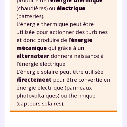
produire de l’
énergie thermique
la Terminale
(chaudières) ou
électrique
Des profs expérimentés disponibles
à la demande par tchat, audio ou
(batteries).
vidéo
L’énergie thermique peut être
utilisée pour actionner des turbines
et donc produire de l’
énergie
mécanique
qui grâce à un
TESTER GRATUITEMENT
alternateur
donnera naissance à
l’énergie électrique.
* Votre code d'accès sera envoyé à cette adresse e-mail. En
L’énergie solaire peut être utilisée
renseignant votre e-mail, vous consentez à ce que vos
données à caractère personnel soient traitées par SEJER, sous
directement
pour être convertie en
la marque myMaxicours, afin que SEJER puisse vous donner
énergie électrique (panneaux
accès au service de soutien scolaire pendant 24h. Pour en
savoir plus sur la gestion de vos données personnelles et
photovoltaïques) ou thermique
pour exercer vos droits, vous pouvez consulter
notre
(capteurs solaires).
charte
.
J’accepte de recevoir les actualités et des
communications de la part de