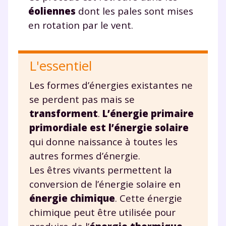
et de réussir votre
éoliennes
dont les pales sont mises
en rotation par le vent.
année scolaire ?
L'essentiel
Les formes d’énergies existantes ne
Testez gratuitement
se perdent pas mais se
pendant 24h notre
transforment
.
L’énergie primaire
plateforme de soutien
primordiale est l’énergie solaire
qui donne naissance à toutes les
scolaire !
autres formes d’énergie.
Fiches de cours et vidéos
,
exercices
Les êtres vivants permettent la
corrigés
,
podcasts de révisions
conversion de l’énergie solaire en
Un
espace dédié aux parents
pour
énergie chimique
. Cette énergie
suivre les progrès
chimique peut être utilisée pour
Tout le programme scolaire du CP à