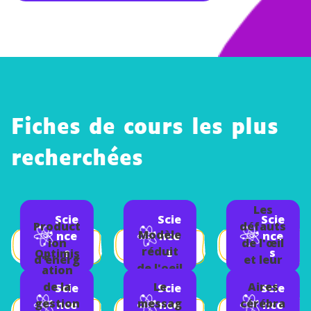
Fiches de cours les plus
recherchées
Les
Scie
Scie
Scie
Product
défauts
Modèle
nce
nce
nce
ion
de l'œil
réduit
s
s
s
Optimis
d'énerg
et leur
de l'oeil
ation
ie
correcti
de la
Le
Aires
Scie
Scie
Scie
ons
gestion
messag
cérébra
nce
nce
nce