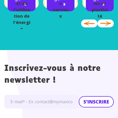
et de
e
les et
s
s
s
l'utilisa
nerveu
plastici
tion de
x
té
l'énergi
e
Inscrivez-vous à notre
newsletter !
S'INSCRIRE