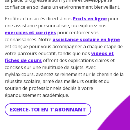
sa place, progresse à son rythme et développe sa
Des profs expérimentés disponibles
confiance en soi dans un environnement bienveillant.
à la demande par tchat, audio ou
vidéo
Profitez d'un accès direct à nos
Profs en ligne
pour
une assistance personnalisée, ou explorez nos
exercices et corrigés
pour renforcer vos
connaissances. Notre
assistance scolaire en ligne
est conçue pour vous accompagner à chaque étape de
TESTER GRATUITEMENT
votre parcours éducatif, tandis que nos
vidéos et
fiches de cours
offrent des explications claires et
* Votre code d'accès sera envoyé à cette adresse e-mail. En
renseignant votre e-mail, vous consentez à ce que vos
concises sur une multitude de sujets. Avec
données à caractère personnel soient traitées par SEJER, sous
myMaxicours, avancez sereinement sur le chemin de la
la marque myMaxicours, afin que SEJER puisse vous donner
réussite scolaire, armé des meilleurs outils et du
accès au service de soutien scolaire pendant 24h. Pour en
savoir plus sur la gestion de vos données personnelles et
soutien de professionnels dédiés à votre
pour exercer vos droits, vous pouvez consulter
notre
épanouissement académique.
charte
.
EXERCE-TOI EN T'ABONNANT
J’accepte de recevoir les actualités et des
communications de la part de
myMaxicours.