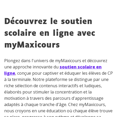
année scolaire ?
Découvrez le soutien
scolaire en ligne avec
Testez gratuitement
myMaxicours
pendant 24h notre
plateforme de soutien
Plongez dans l'univers de myMaxicours et découvrez
une approche innovante du
soutien scolaire en
scolaire !
ligne
, conçue pour captiver et éduquer les élèves de CP
à la terminale. Notre plateforme se distingue par une
Fiches de cours et vidéos
,
exercices
riche sélection de contenus interactifs et ludiques,
corrigés
,
podcasts de révisions
élaborés pour stimuler la concentration et la
Un
espace dédié aux parents
pour
motivation à travers des parcours d'apprentissage
suivre les progrès
adaptés à chaque tranche d'âge. Chez myMaxicours,
Tout le programme scolaire du CP à
nous croyons en une éducation où chaque élève trouve
la Terminale