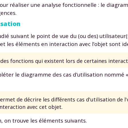
 données personnelles et pour exercer vos droits, vous pouvez consu
ur réaliser une analyse fonctionnelle : le diagra
 charte
.
gences.
isation
ié suivant le point de vue du (ou des) utilisateur(s
s et les éléments en interaction avec l’objet sont ide
des fonctions qui existent lors de certaines interact
éter le diagramme des cas d’utilisation nommé « 
met de décrire les différents cas d'utilisation de l'
interaction avec cet objet.
, on trouve les éléments suivants.