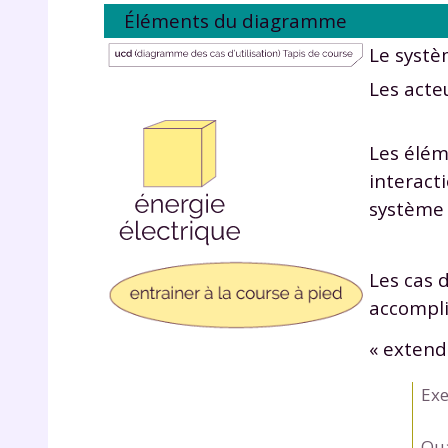
Éléments du diagramme
Le systè
Les acte
Les élém
interacti
système
Les cas d
accompli
« extend 
Ex
Qua