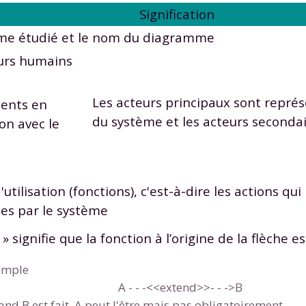
Signification
me étudié et le nom du diagramme
urs humains
Les acteurs principaux sont repré
ents en
du système et les acteurs secondai
on avec le
'utilisation (fonctions), c'est-à-dire les actions qu
es par le système
» signifie que la fonction à l’origine de la flèche e
emple
A - - -<<extend>>- - ->B
nd B est fait, A peut l'être mais pas obligatoirement.