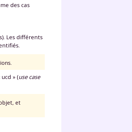
lter
mme des cas
). Les différents
ntifiés.
ions.
ucd » (
use case
objet, et