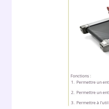
p
* Votre
consent
marque 
pendant
vos dro
Fonctions :
Permettre un ent
Permettre un ent
Votre 
newsle
Permettre à l’uti
désins