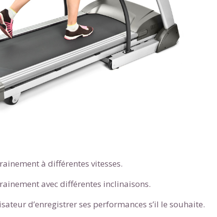
odcasts de révisions
Des profs expérimenté
Un
espace dédié aux
disponibles à la dema
parents
pour suivre les
par tchat, audio ou vi
progrès
TESTER GRATUITEM
 code d'accès sera envoyé à cette adresse e-mail. En renseignant votre e-mail, 
ez à ce que vos données à caractère personnel soient traitées par SEJER, sous l
myMaxicours, afin que SEJER puisse vous donner accès au service de soutien sc
 24h. Pour en savoir plus sur la gestion de vos données personnelles et pour 
its, vous pouvez consulter
notre charte
.
J’accepte de recevoir les actualités et des communications de
rainement à différentes vitesses.
part de myMaxicours.
rainement avec différentes inclinaisons.
adresse e-mail sera exclusivement utilisée pour vous envoyer notre
tter. Vous pourrez vous désinscrire à tout moment, à travers le lien d
lisateur d’enregistrer ses performances s’il le souhaite.
cription présent dans chaque newsletter. Pour en savoir plus sur la ge