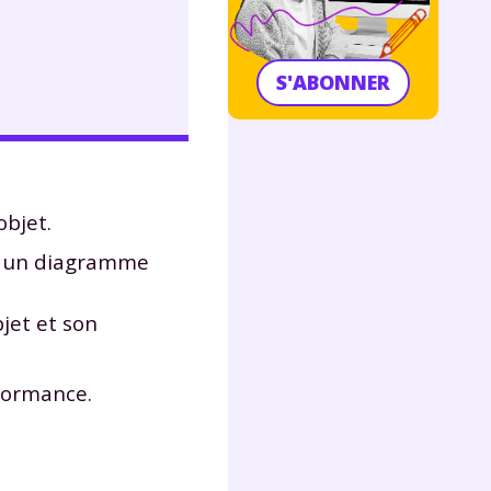
S'ABONNER
objet.
 et un diagramme
bjet et son
formance.