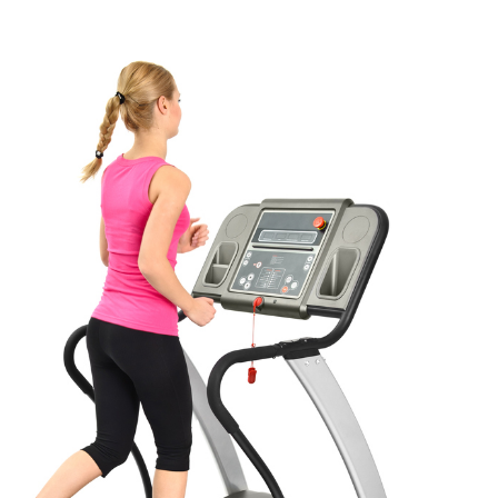
Envie de progresser et de
éussir votre année scolaire 
stez gratuitement pendant 24h
tre plateforme de soutien scolaire
iches de cours et vidéos
,
Tout le programme sco
xercices corrigés
,
du CP à la Terminale