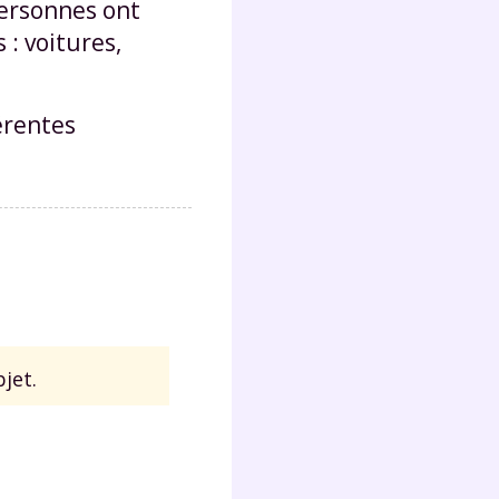
personnes ont
: voitures,
érentes
jet.