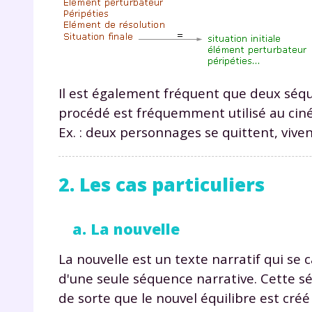
Il est également fréquent que deux séqu
procédé est fréquemment utilisé au cin
Ex. : deux personnages se quittent, vive
r
2. Les cas particuliers
Te
a. La nouvelle
no
La nouvelle est un texte narratif qui se 
d'une seule séquence narrative. Cette s
F
de sorte que le nouvel équilibre est créé
e