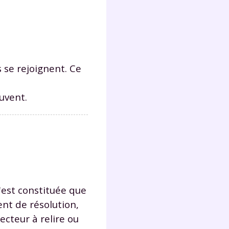
Fermer
 se rejoignent. Ce
uvent.
?
 !
n'est constituée que
nt de résolution,
laire
ecteur à relire ou