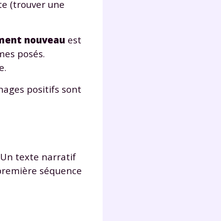
te (trouver une
ment nouveau
est
èmes posés.
e.
nages positifs sont
 Un texte narratif
la première séquence