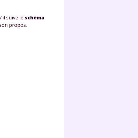
lter
'il suive le
schéma
 son propos.