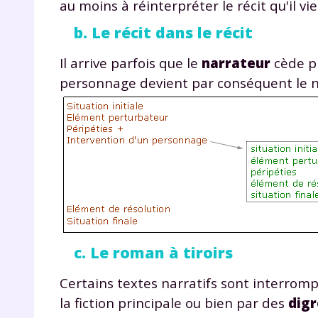
au moins à réinterpréter le récit qu'il vi
p
b. Le récit dans le récit
Il arrive parfois que le
narrateur
cède p
personnage devient par conséquent le 
* Votre
consent
marque 
pendant
vos dro
c. Le roman à tiroirs
Certains textes narratifs sont interrom
Votre 
newsle
la fiction principale ou bien par des
digr
désins