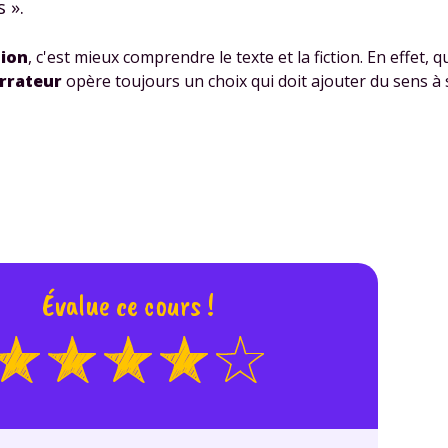
 ».
 données personnelles et pour exercer vos droits, vous pouvez consu
 charte
.
tion
, c'est mieux comprendre le texte et la fiction. En effet, qu
rrateur
opère toujours un choix qui doit ajouter du sens à
Évalue ce cours !