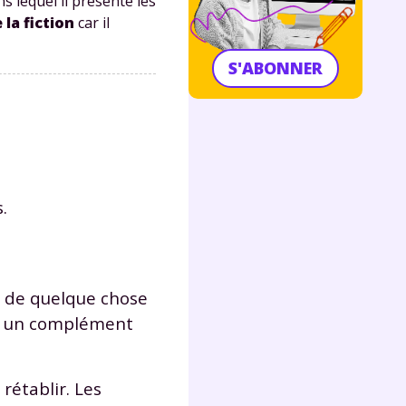
ans lequel il présente les
 la fiction
car il
S'ABONNER
.
on de quelque chose
r un complément
 rétablir. Les