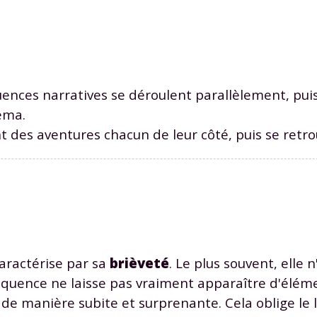
ences narratives se déroulent parallèlement, puis
Envie de progresser et de
éma.
nt des aventures chacun de leur côté, puis se retro
éussir votre année scolaire 
stez gratuitement pendant 24h
tre plateforme de soutien scolaire
caractérise par sa
brièveté
. Le plus souvent, elle 
équence ne laisse pas vraiment apparaître d'éléme
iches de cours et vidéos
,
Tout le programme sco
 de manière subite et surprenante. Cela oblige le l
xercices corrigés
,
du CP à la Terminale