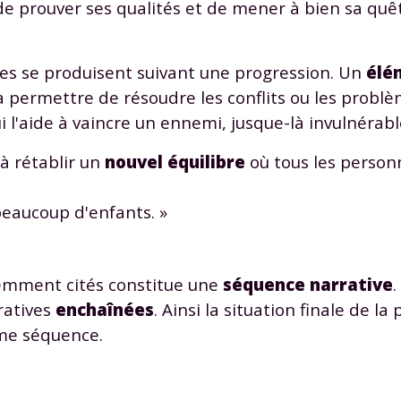
 de prouver ses qualités et de mener à bien sa quê
ties se produisent suivant une progression. Un
élé
 va permettre de résoudre les conflits ou les probl
i l'aide à vaincre un ennemi, jusque-là invulnérabl
 à rétablir un
nouvel équilibre
où tous les person
 beaucoup d'enfants. »
emment cités constitue une
séquence narrative
.
ratives
enchaînées
. Ainsi la situation finale de 
ème séquence.