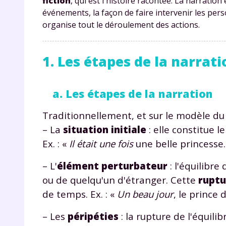
fiction
, qui est l'histoire racontée. La narration 
événements, la façon de faire intervenir les pers
organise tout le déroulement des actions.
1. Les étapes de la narrat
a. Les étapes de la narration
Traditionnellement, et sur le modèle d
– La
situation initiale
: elle constitue le
Ex. : «
Il était une fois
une belle princesse..
– L'
élément perturbateur
: l'équilibr
ou de quelqu'un d'étranger. Cette
ruptu
de temps. Ex. : «
Un beau jour
, le prince 
– Les
péripéties
: la rupture de l'équili