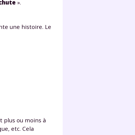
chute
».
s
nde
déo
te une histoire. Le
ENT
vous
a
olaire
exercer
 la
t plus ou moins à
e
que, etc. Cela
stion