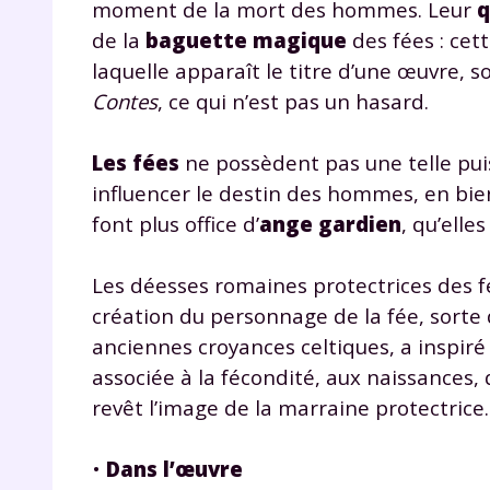
moment de la mort des hommes. Leur
q
p
de la
baguette magique
des fées : cet
laquelle apparaît le titre d’une œuvre, s
Contes
, ce qui n’est pas un hasard.
Les fées
ne possèdent pas une telle puis
influencer le destin des hommes, en bien
font plus office d’
ange gardien
, qu’elle
* Votre
consent
marque 
Les déesses romaines protectrices des 
pendant
vos dro
création du personnage de la fée, sorte
anciennes croyances celtiques, a inspiré
associée à la fécondité, aux naissances,
revêt l’image de la marraine protectrice.
Votre 
newsle
•
Dans l’œuvre
désins