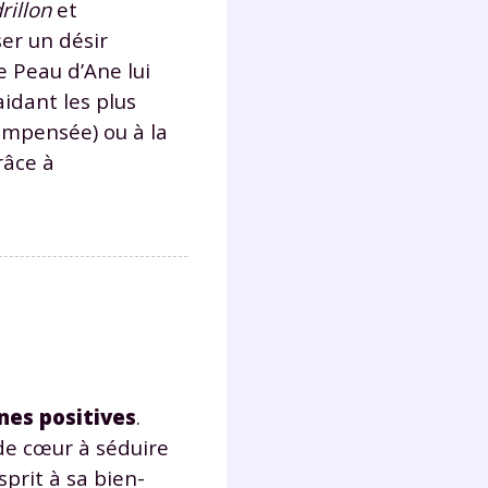
rillon
et
lter
ser un désir
e Peau d’Ane lui
idant les plus
compensée) ou à la
râce à
nes positives
.
 de cœur à séduire
sprit à sa bien-