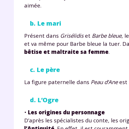
aimée.
b. Le mari
Présent dans
Grisélidis
et
Barbe bleue
, l
et va même pour Barbe bleue la tuer. D
bêtise et maltraite sa femme
.
c. Le père
La figure paternelle dans
Peau d’Ane
est
d. L’Ogre
•
Les origines du personnage
D’après les spécialistes du conte, les or
l’Antiquité
. En effet, il est couramment