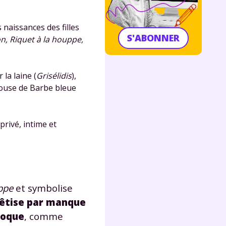
s naissances des filles
S'ABONNER
on, Riquet à la houppe,
 la laine (
Grisélidis
),
épouse de Barbe bleue
rivé, intime et
ppe
et symbolise
bêtise
par manque
poque
, comme