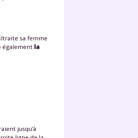
maltraite sa femme
ne également
la
raient jusqu’à
roite ligne de la