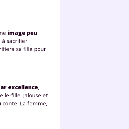
une
image peu
 à sacrifier
fiera sa fille pour
par excellence
,
lle-fille. Jalouse et
u conte. La femme,