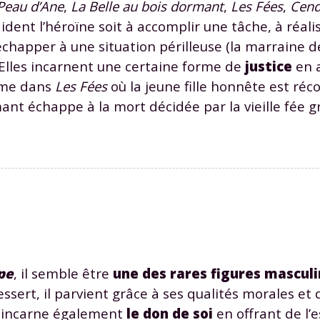
Peau d’Ane
,
La Belle au bois dormant
,
Les Fées
,
Cend
 données personnelles et pour exercer vos droits, vous pouvez consu
 charte
.
 aident l’héroïne soit à accomplir une tâche, à réali
à échapper à une situation périlleuse (la marraine d
 Elles incarnent une certaine forme de
justice
en a
omme dans
Les Fées
où la jeune fille honnête est ré
ant échappe à la mort décidée par la vieille fée g
pe
, il semble être
une des rares figures masculi
sert, il parvient grâce à ses qualités morales et
 Il incarne également
le don de soi
en offrant de l’e