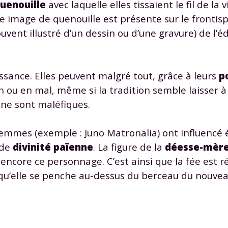
uenouille
avec laquelle elles tissaient le fil de la v
odcasts de révisions
Des profs expérimenté
Un
espace dédié aux
disponibles à la dema
te image de quenouille est présente sur le frontisp
parents
pour suivre les
par tchat, audio ou vi
ouvent illustré d’un dessin ou d’une gravure) de l’é
progrès
sance. Elles peuvent malgré tout, grâce à leurs
p
TESTER GRATUITEM
 ou en mal, même si la tradition semble laisser à
s ne sont maléfiques.
 code d'accès sera envoyé à cette adresse e-mail. En renseignant votre e-mail, 
ez à ce que vos données à caractère personnel soient traitées par SEJER, sous l
myMaxicours, afin que SEJER puisse vous donner accès au service de soutien sc
femmes (exemple : Juno Matronalia) ont influencé
 24h. Pour en savoir plus sur la gestion de vos données personnelles et pour 
its, vous pouvez consulter
notre charte
.
 de
divinité païenne
. La figure de la
déesse-mèr
 encore ce personnage. C’est ainsi que la fée est 
J’accepte de recevoir les actualités et des communications de
 qu’elle se penche au-dessus du berceau du nouvea
part de myMaxicours.
adresse e-mail sera exclusivement utilisée pour vous envoyer notre
tter. Vous pourrez vous désinscrire à tout moment, à travers le lien d
cription présent dans chaque newsletter. Pour en savoir plus sur la ge