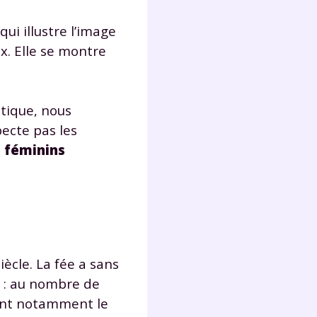
qui illustre l’image
Fermer
ux. Elle se montre
itique, nous
ecte pas les
?
s féminins
 !
iècle. La fée a sans
) : au nombre de
laire
sant notamment le