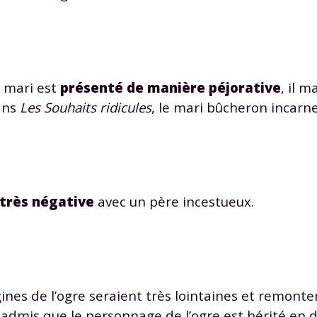
e mari est
présenté de manière péjorative
, il 
ans
Les Souhaits ridicules
, le mari bûcheron incar
très négative
avec un père incestueux.
igines de l’ogre seraient très lointaines et remonte
 admis que le personnage de l’ogre est hérité en d