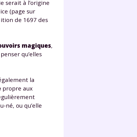
ie serait à l’origine
s
nde
ice (page sur
déo
dition de 1697 des
ouvoirs magiques
,
ENT
 penser qu’elles
vous
a
olaire
 également la
exercer
e
propre aux
régulièrement
 la
u-né, ou qu’elle
e
stion