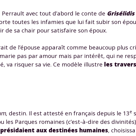
 Perrault avec tout d’abord le conte de
Grisélidis
rte toutes les infamies que lui fait subir son épo
r de sa chair pour satisfaire son époux.
trait de l’épouse apparaît comme beaucoup plus cr
Envie de progresser et de
arie pas par amour mais par intérêt, qui ne resp
éussir votre année scolaire 
é, va risquer sa vie. Ce modèle illustre
les traver
stez gratuitement pendant 24h
tre plateforme de soutien scolaire
e
um
, destin. Il est attesté en français depuis le 13
s
u les Parques romaines (c’est-à-dire des divinités
iches de cours et vidéos
,
Tout le programme sco
présidaient aux destinées humaines
, choisis
xercices corrigés
,
du CP à la Terminale