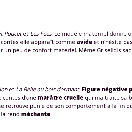
it Poucet
et
Les Fées
. Le modèle maternel donne 
x contes elle apparaît comme
avide
et n’hésite pas
r un peu de confort matériel. Même Grisélidis sacri
lon
et
La Belle au bois dormant.
Figure négative 
x contes d’une
marâtre cruelle
qui maltraite sa be
se retrouve punie de son comportement à la fin d
 la rend
méchante
.