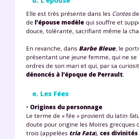
d. L’épouse
Elle est très présente dans les
Contes
de
de
l’épouse modèle
qui souffre et suppo
douce, tolérante, sacrifiant même la chai
En revanche, dans
Barbe Bleue
, le por
présentant une jeune femme, qui ne se m
r
ordres de son mari et qui, par sa curiosit
dénoncés à l’époque de Perrault
.
e. Les Fées
Te
•
Origines du personnage
no
Le terme de « fée » provient du latin
fat
doute pour origine les Moires grecques o
F
trois (appelées
tria Fata
),
ces divinités
e