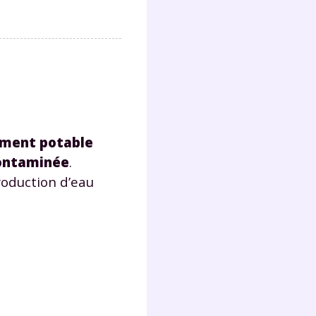
ément potable
ontaminée
.
roduction d’eau