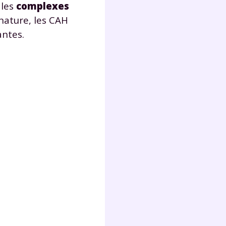
 les
complexes
nature, les CAH
antes.