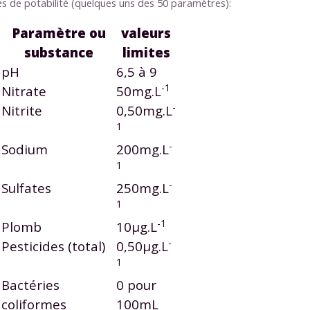
s de potabilité (quelques uns des 50 paramètres):
 données personnelles et pour exercer vos droits, vous pouvez consu
 charte
.
Paramètre ou
valeurs
substance
limites
pH
6,5 à 9
-1
Nitrate
50mg.L
-
Nitrite
0,50mg.L
1
-
Sodium
200mg.L
1
-
Sulfates
250mg.L
1
-1
Plomb
10µg.L
-
Pesticides (total)
0,50µg.L
1
Bactéries
0 pour
coliformes
100mL