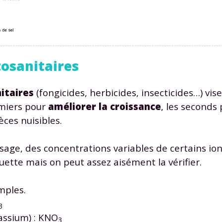
tosanitaires
Envie de progresser et de
itaires
(fongicides, herbicides, insecticides…) vise
éussir votre année scolaire 
emiers pour
améliorer la croissance
, les seconds
ces nuisibles.
sage, des concentrations variables de certains ion
stez gratuitement pendant 24h
uette mais on peut assez aisément la vérifier.
tre plateforme de soutien scolaire
mples.
iches de cours et vidéos
,
Tout le programme sco
3
xercices corrigés
,
du CP à la Terminale
assium) : KNO
3