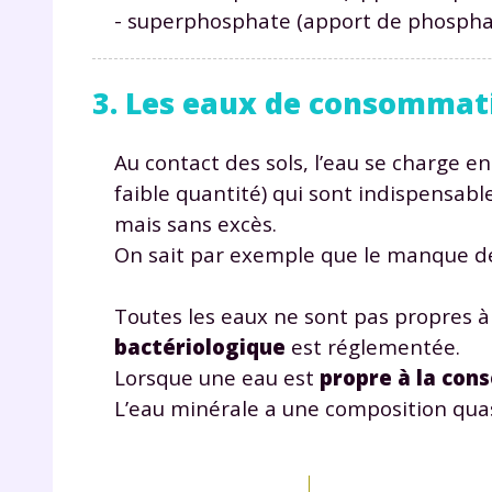
p
- superphosphate (apport de phosphat
3. Les eaux de consommat
Au contact des sols, l’eau se charge e
faible quantité) qui sont indispensable
mais sans excès.
* Votre
consent
On sait par exemple que le manque 
marque 
pendant
vos dro
Toutes les eaux ne sont pas propres à
bactériologique
est réglementée.
Lorsque une eau est
propre à la co
L’eau minérale a une composition quas
Votre 
newsle
désins