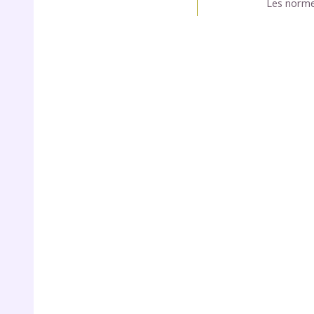
Les norme
de vos
notre