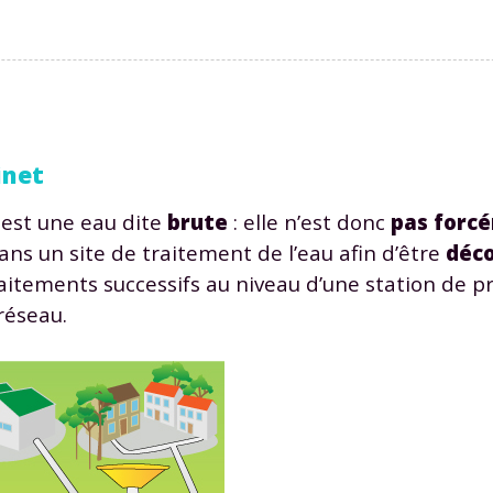
inet
est une eau dite
brute
: elle n’est donc
p
as forc
ns un site de traitement de l’eau afin d’être
déc
raitements successifs au niveau d’une station de p
réseau.