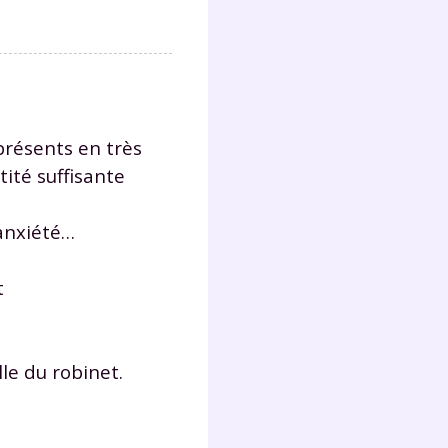
s
nde
déo
résents en très
ENT
tité suffisante
vous
a
 anxiété…
olaire
exercer
t
 la
le du robinet.
e
stion