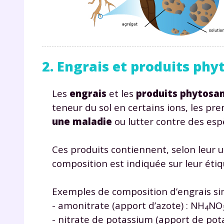
2. Engrais et produits phy
Les
engrais
et les
produits phytosan
r
teneur du sol en certains ions, les pr
une maladie
ou lutter contre des espè
Ces produits contiennent, selon leur u
Te
composition est indiquée sur leur étiq
no
Exemples de composition d’engrais si
F
- amonitrate (apport d’azote) : NH
NO
4
e
- nitrate de potassium (apport de pot