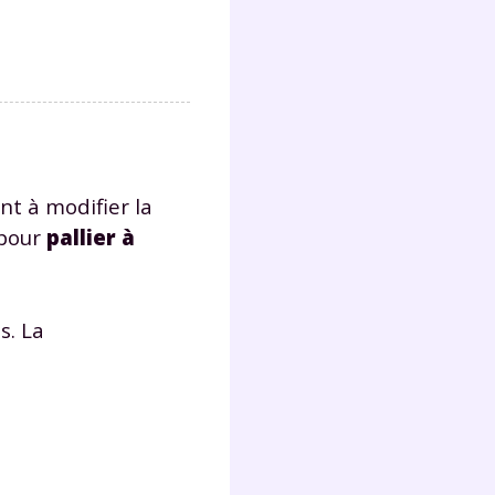
Fermer
nt à modifier la
?
 pour
pallier à
s. La
 !
laire