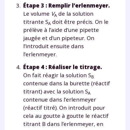
Étape 3 : Remplir l’erlenmeyer.
Testez gratuitement
Le volume
V
de la solution
A
titrante S
doit être précis. On le
pendant 24h notre
A
prélève à l’aide d’une pipette
plateforme de soutien
jaugée et d’un pipeteur. On
scolaire !
l’introduit ensuite dans
l’erlenmeyer.
Fiches de cours et vidéos
,
exercices
corrigés
,
podcasts de révisions
Étape 4 : Réaliser le titrage.
Un
espace dédié aux parents
pour
On fait réagir la solution S
B
suivre les progrès
contenue dans la burette (réactif
Tout le programme scolaire du CP à
titrant) avec la solution S
A
la Terminale
contenue dans l’erlenmeyer
Des profs expérimentés disponibles
(réactif titré). On introduit pour
à la demande par tchat, audio ou
vidéo
cela au goutte à goutte le réactif
titrant B dans l’erlenmeyer, en