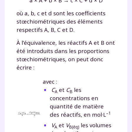
a × A + b × B → c × C + d × D
où a, b, c et d sont les coefficients
stœchiométriques des éléments
respectifs A, B, C et D.
À l’équivalence, les réactifs A et B ont
été introduits dans les proportions
stœchiométriques, on peut donc
écrire :
avec :
C
et
C
les
A
B
concentrations en
quantité de matière
–1
des réactifs, en mol·L
V
et
V
les volumes
A
B(éq)