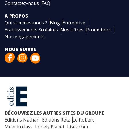
Contactez-nous
FAQ
A PROPOS
Qui sommes-nous ?
Blog
Entreprise
Etablissements Scolaires
Nos offres
Promotions
Nos engagements
NOUS SUIVRE
DÉCOUVREZ LES AUTRES SITES DU GROUPE
Editions Nathan
Editions Retz
Le Robert
Meet in class
Lonely Planet
Lisez.com