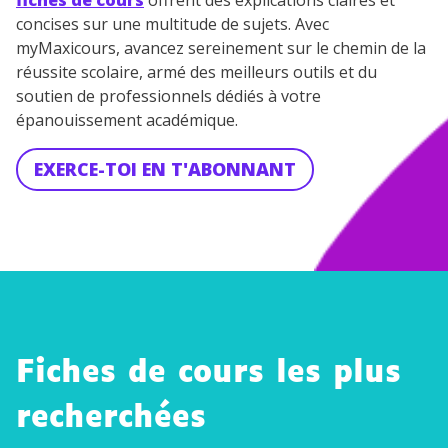
fiches de cours
offrent des explications claires et
concises sur une multitude de sujets. Avec
myMaxicours, avancez sereinement sur le chemin de la
réussite scolaire, armé des meilleurs outils et du
soutien de professionnels dédiés à votre
épanouissement académique.
EXERCE-TOI EN T'ABONNANT
Fiches de cours les plus
recherchées
Établir