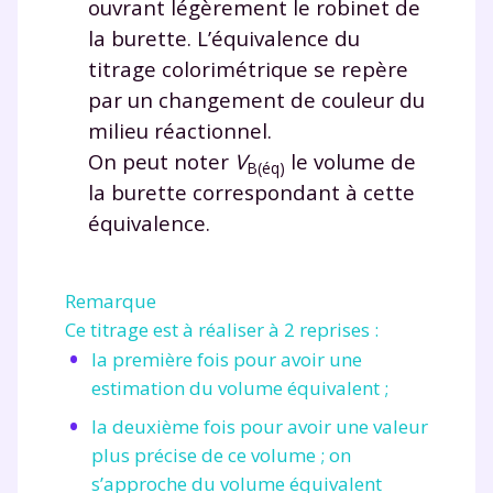
ouvrant légèrement le robinet de
la burette. L’équivalence du
titrage colorimétrique se repère
TESTER GRATUITEMENT
par un changement de couleur du
* Votre code d'accès sera envoyé à cette adresse e-mail. En
milieu réactionnel.
renseignant votre e-mail, vous consentez à ce que vos
données à caractère personnel soient traitées par SEJER, sous
On peut noter
V
le volume de
B(éq)
la marque myMaxicours, afin que SEJER puisse vous donner
la burette correspondant à cette
accès au service de soutien scolaire pendant 24h. Pour en
savoir plus sur la gestion de vos données personnelles et
équivalence.
pour exercer vos droits, vous pouvez consulter
notre
charte
.
Remarque
J’accepte de recevoir les actualités et des
Ce titrage est à réaliser à 2 reprises :
communications de la part de
myMaxicours.
la première fois pour avoir une
estimation du volume équivalent ;
Votre adresse e-mail sera exclusivement utilisée pour
la deuxième fois pour avoir une valeur
vous envoyer notre newsletter. Vous pourrez vous
plus précise de ce volume ; on
désinscrire à tout moment, à travers le lien de
désinscription présent dans chaque newsletter. Pour
s’approche du volume équivalent