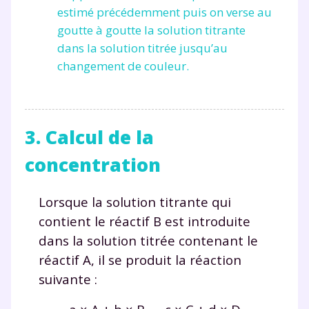
en savoir plus sur la gestion de vos données
estimé précédemment puis on verse au
personnelles et pour exercer vos droits, vous pouvez
goutte à goutte la solution titrante
consulter
notre charte
.
dans la solution titrée jusqu’au
changement de couleur.
3. Calcul de la
concentration
Lorsque la solution titrante qui
contient le réactif B est introduite
dans la solution titrée contenant le
réactif A, il se produit la réaction
suivante :