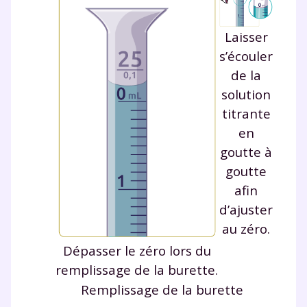
Laisser
s’écouler
de la
solution
titrante
Fermer
en
goutte à
goutte
afin
Envie de progresser
d’ajuster
et de réussir votre
au zéro.
Dépasser le zéro lors du
année scolaire ?
remplissage de la burette.
Remplissage de la burette