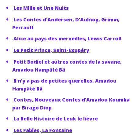
Les Mille et Une Nuits
Les Contes d’Andersen, D’Aulnoy, Grimm,
Perrault
Alice au pays des merveilles, Lewis Carroll
Le Petit Prince, Saint-Exupéry
Petit Bodiel et autres contes de la savane,
Amadou Hampâté Bâ
Il n’y a pas de petites querelles, Amadou
Hampâté Bâ
Contes, Nouveaux Contes d’Amadou Koumba
par Birago Diop
La Belle Histoire de Leuk le lièvre
Les Fables, La Fontaine