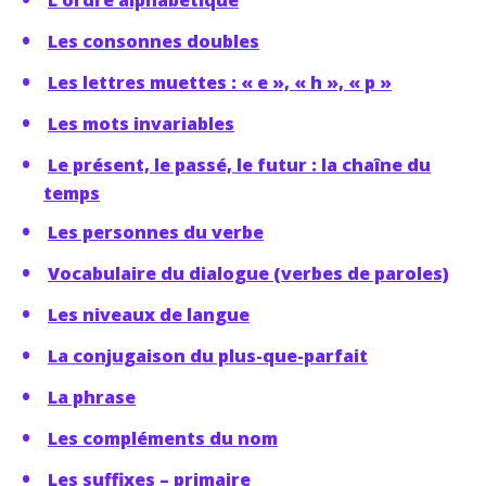
L’ordre alphabétique
Les consonnes doubles
Les lettres muettes : « e », « h », « p »
Les mots invariables
Le présent, le passé, le futur : la chaîne du
temps
Les personnes du verbe
Vocabulaire du dialogue (verbes de paroles)
Les niveaux de langue
La conjugaison du plus-que-parfait
La phrase
Les compléments du nom
Les suffixes – primaire