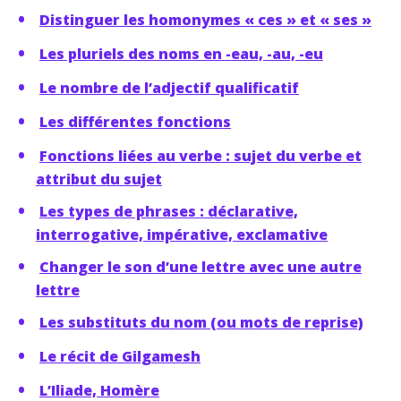
Distinguer les homonymes « ces » et « ses »
Les pluriels des noms en -eau, -au, -eu
Le nombre de l’adjectif qualificatif
Les différentes fonctions
Fonctions liées au verbe : sujet du verbe et
attribut du sujet
Les types de phrases : déclarative,
interrogative, impérative, exclamative
Changer le son d’une lettre avec une autre
lettre
Les substituts du nom (ou mots de reprise)
Le récit de Gilgamesh
L’Iliade, Homère