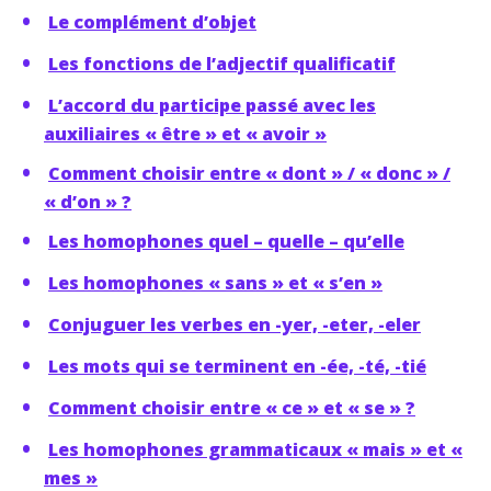
Le complément d’objet
Les fonctions de l’adjectif qualificatif
L’accord du participe passé avec les
auxiliaires « être » et « avoir »
Comment choisir entre « dont » / « donc » /
« d’on » ?
Les homophones quel – quelle – qu’elle
Les homophones « sans » et « s’en »
Conjuguer les verbes en -yer, -eter, -eler
Les mots qui se terminent en -ée, -té, -tié
Comment choisir entre « ce » et « se » ?
Les homophones grammaticaux « mais » et «
mes »