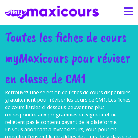
Aller au contenu
Bonnes vacances et bel été
Bonnes vacances et bel été
! Nos contenus de révision
! Nos contenus de révision
restent accessibles tout l’été pour préparer sereinement la
restent accessibles tout l’été pour préparer sereinement la
rentrée.
rentrée.
Toutes les fiches de cours
S'ABONNER
CONNEXION
myMaxicours pour réviser
01 49 08 38 00
en classe de CM1
Par classe
Retrouvez une sélection de fiches de cours disponibles
Par matière
gratuitement pour réviser les cours de
CM1. Les fiches
de cours listées ci-dessous peuvent ne plus
Nos offres
correspondre aux programmes en vigueur et ne
reflètent pas le contenu payant de la plateforme.
En vous abonnant à myMaxicours, vous pourrez
Qui sommes-nous ?
consulter l’ensemble des fiches de cours de la classe de