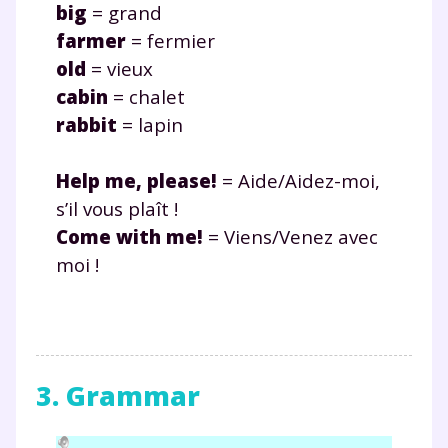
big
= grand
farmer
= fermier
old
= vieux
cabin
= chalet
rabbit
= lapin
Help me, please!
= Aide/Aidez-moi,
s’il vous plaît !
Come with me!
= Viens/Venez avec
moi !
3. Grammar