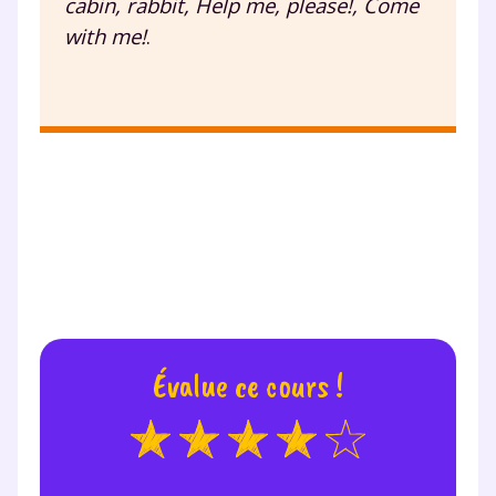
cabin,
rabbit
, Help me, please!, Come
with me!
.
TESTER GRATUITEMENT
* Votre code d'accès sera envoyé à cette adresse e-mail. En
renseignant votre e-mail, vous consentez à ce que vos
données à caractère personnel soient traitées par SEJER, sous
la marque myMaxicours, afin que SEJER puisse vous donner
accès au service de soutien scolaire pendant 24h. Pour en
savoir plus sur la gestion de vos données personnelles et
pour exercer vos droits, vous pouvez consulter
notre
charte
.
J’accepte de recevoir les actualités et des
communications de la part de
myMaxicours.
Évalue ce cours !
Votre adresse e-mail sera exclusivement utilisée pour
vous envoyer notre newsletter. Vous pourrez vous
désinscrire à tout moment, à travers le lien de
désinscription présent dans chaque newsletter. Pour
en savoir plus sur la gestion de vos données