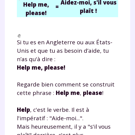
Aidez-moi, s'il vous
Help me,
=
plaît !
please!
Si tu es en Angleterre ou aux États-
Unis et que tu as besoin d’aide, tu
n’as qu'à dire :
Help me, please!
Regarde bien comment se construit
cette phrase :
Help
me
,
please
!
Help
, c'est le verbe. Il est à
l'impératif : "Aide-moi...".
Mais heureusement, il y a "s'il vous
plaît" derrière, c'est plus