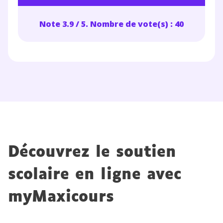
personnelles et pour exercer vos droits, vous pouvez
consulter
notre charte
.
Note 3.9 / 5. Nombre de vote(s) : 40
Découvrez le soutien
scolaire en ligne avec
myMaxicours