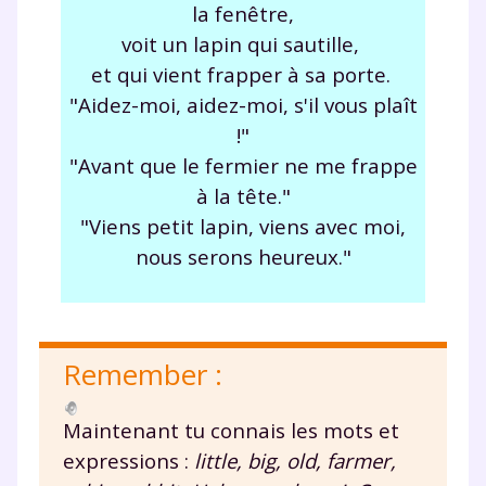
la fenêtre,
Testez gratuitement
voit un lapin qui sautille,
et qui vient frapper à sa porte.
pendant 24h notre
"Aidez-moi, aidez-moi, s'il vous plaît
plateforme de soutien
!"
scolaire !
"Avant que le fermier ne me frappe
à la tête."
Fiches de cours et vidéos
,
exercices
"Viens petit lapin, viens avec moi,
corrigés
,
podcasts de révisions
nous serons heureux."
Un
espace dédié aux parents
pour
suivre les progrès
Tout le programme scolaire du CP à
la Terminale
Remember :
Des profs expérimentés disponibles
à la demande par tchat, audio ou
vidéo
Maintenant tu connais les mots et
expressions :
little, big, old, farmer,