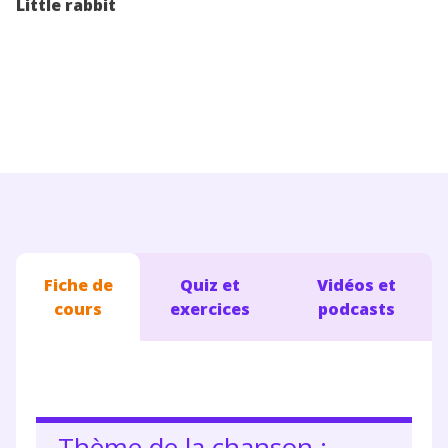
Little rabbit
Conseils pour les parents
Fiche de
Quiz et
Vidéos et
cours
exercices
podcasts
Thème de la chanson :