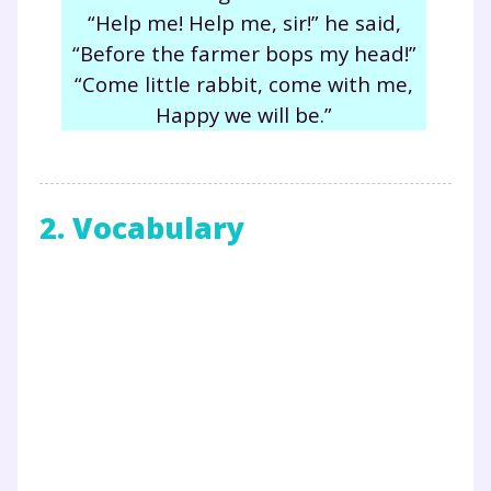
“Help me! Help me, sir!” he said,
“Before the farmer bops my
head
!”
“Come little
rabbit
, come with me,
Happy we
will
be.”
2. Vocabulary