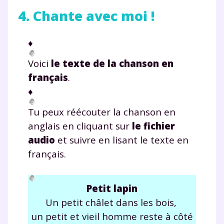
4. Chante avec moi !
♦
Voici
le texte de la chanson en
français
.
Fermer
♦
Tu peux réécouter la chanson en
anglais en cliquant sur
le fichier
Envie de progresser
audio
et suivre en lisant le texte en
français.
et de réussir votre
année scolaire ?
Petit lapin
Un petit châlet dans les bois,
un petit et vieil homme reste à côté